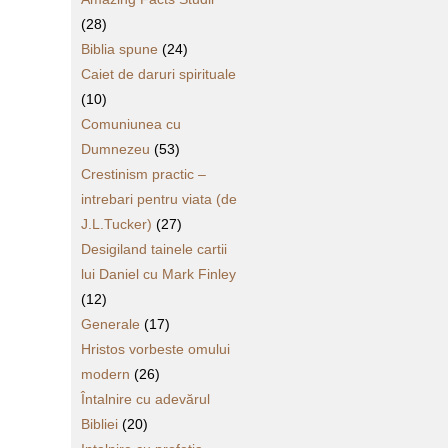
(28)
Biblia spune
(24)
Caiet de daruri spirituale
(10)
Comuniunea cu
Dumnezeu
(53)
Crestinism practic –
intrebari pentru viata (de
J.L.Tucker)
(27)
Desigiland tainele cartii
lui Daniel cu Mark Finley
(12)
Generale
(17)
Hristos vorbeste omului
modern
(26)
Întalnire cu adevărul
Bibliei
(20)