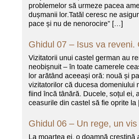
problemelor să urmeze pacea amen
dușmanii lor.Tatăl ceresc ne asigu
pace și nu de nenorocire” […]
Ghidul 07 – Isus va reveni.
Vizitatorii unui castel german au r
neobișnuit – în toate camerele ceasu
lor arătând aceeași oră: nouă și pa
vizitatorilor că ducesa domeniului 
fiind încă tânără. Ducele, soțul ei, 
ceasurile din castel să fie oprite la
Ghidul 06 – Un rege, un vis 
La moartea ei, o doamnă creștină a