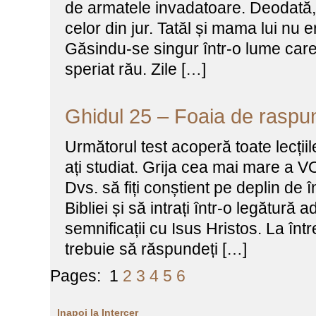
de armatele invadatoare. Deodată, el
celor din jur. Tatăl și mama lui nu e
Găsindu-se singur într-o lume care-
speriat rău. Zile […]
Ghidul 25 – Foaia de raspu
Următorul test acoperă toate lecțiil
ați studiat. Grija cea mai mare a
Dvs. să fiți conștient pe deplin de 
Bibliei și să intrați într-o legătură 
semnificații cu Isus Hristos. La în
trebuie să răspundeți […]
Pages:
1
2
3
4
5
6
Inapoi la Intercer