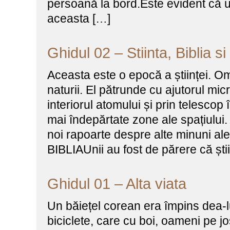
persoană la bord.Este evident că 
aceasta […]
Ghidul 02 – Stiinta, Biblia 
Aceasta este o epocă a științei. O
naturii. El pătrunde cu ajutorul mic
interiorul atomului și prin telescop 
mai îndepărtate zone ale spațiului.
noi rapoarte despre alte minuni ale 
BIBLIAUnii au fost de părere că știi
Ghidul 01 – Alta viata
Un băiețel corean era împins dea-l
biciclete, care cu boi, oameni pe j