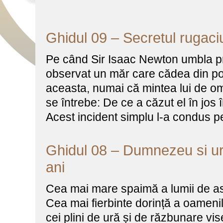
Ghidul 09 – Secretul rugaciu
Pe când Sir Isaac Newton umbla prin
observat un măr care cădea din po
aceasta, numai că mintea lui de om
se întrebe: De ce a căzut el în jos 
Acest incident simplu l-a condus p
Ghidul 08 – Dumnezeu si u
ani
Cea mai mare spaimă a lumii de ast
Cea mai fierbinte dorință a oamenil
cei plini de ură și de răzbunare v