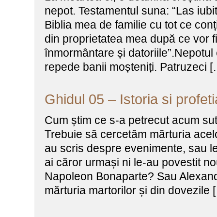
nepot. Testamentul suna: “Las iubi
Biblia mea de familie cu tot ce co
din proprietatea mea după ce vor fi 
înmormântare și datoriile”.Nepotul 
repede banii moșteniți. Patruzeci [
Ghidul 05 – Istoria si profet
Cum știm ce s-a petrecut acum sut
Trebuie să cercetăm mărturia acelor
au scris despre evenimente, sau le-
ai căror urmași ni le-au povestit n
Napoleon Bonaparte? Sau Alexand
mărturia martorilor și din dovezile 