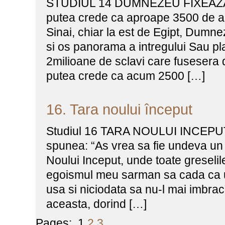
STUDIUL 14 DUMNEZEU FIXEAZA
putea crede ca aproape 3500 de an
Sinai, chiar la est de Egipt, Dumne
si os panorama a intregului Sau pl
2milioane de sclavi care fusesera d
putea crede ca acum 2500 […]
16. Tara noului început
Studiul 16 TARA NOULUI INCEPUT 
spunea: “As vrea sa fie undeva un 
Noului Inceput, unde toate greselile,
egoismul meu sarman sa cada ca un
usa si niciodata sa nu-l mai imbrac
aceasta, dorind […]
Pages:
1
2
3