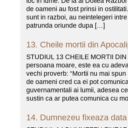
loc in lume. De la al Doilea Razboi
de oameni au fost prinsi in ostilitat
sunt in razboi, au neintelegeri intr
patrunda oriunde dupa […]
13. Cheile mortii din Apocal
STUDIUL 13 CHEILE MORTII DIN
persoana moare, este ea cu adeva
vechi proverb: “Mortii nu mai spun 
de oameni cred ca ei pot comunica c
guvernamentali ai lumii, adesea cer
sustin ca ar putea comunica cu mor
14. Dumnezeu fixeaza data 