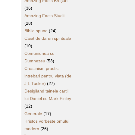
Amazing Facts Broşuri
(36)
Amazing Facts Studii
(28)
Biblia spune
(24)
Caiet de daruri spirituale
(10)
Comuniunea cu
Dumnezeu
(53)
Crestinism practic –
intrebari pentru viata (de
J.L.Tucker)
(27)
Desigiland tainele cartii
lui Daniel cu Mark Finley
(12)
Generale
(17)
Hristos vorbeste omului
modern
(26)