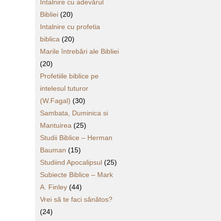
Întalnire cu adevărul
Bibliei
(20)
Intalnire cu profetia
biblica
(20)
Marile întrebări ale Bibliei
(20)
Profetiile biblice pe
intelesul tuturor
(W.Fagal)
(30)
Sambata, Duminica si
Mantuirea
(25)
Studii Biblice – Herman
Bauman
(15)
Studiind Apocalipsul
(25)
Subiecte Biblice – Mark
A. Finley
(44)
Vrei să te faci sănătos?
(24)