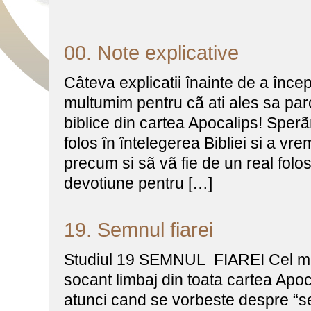
00. Note explicative
Câteva explicatii înainte de a începe
multumim pentru cã ati ales sa parc
biblice din cartea Apocalips! Sper
folos în întelegerea Bibliei si a vre
precum si sã vã fie de un real folos
devotiune pentru […]
19. Semnul fiarei
Studiul 19 SEMNUL FIAREI Cel mai
socant limbaj din toata cartea Apoca
atunci cand se vorbeste despre “sem