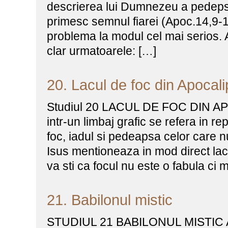
descrierea lui Dumnezeu a pedepse
primesc semnul fiarei (Apoc.14,9-11
problema la modul cel mai serios. 
clar urmatoarele: […]
20. Lacul de foc din Apocali
Studiul 20 LACUL DE FOC DIN AP
intr-un limbaj grafic se refera in re
foc, iadul si pedeapsa celor care nu
Isus mentioneaza in mod direct lacu
va sti ca focul nu este o fabula ci
21. Babilonul mistic
STUDIUL 21 BABILONUL MISTIC Ap