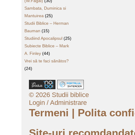
(W.Fagal)
(30)
Sambata, Duminica si
Mantuirea
(25)
Studii Biblice – Herman
Bauman
(15)
Studiind Apocalipsul
(25)
Subiecte Biblice – Mark
A. Finley
(44)
Vrei să te faci sănătos?
(24)
© 2026 Studii biblice
Login / Administrare
Termeni
|
Polita confi
Site-uri recomdanda