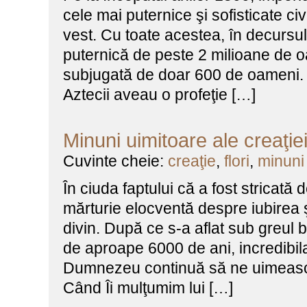
cele mai puternice şi sofisticate civ
vest. Cu toate acestea, în decursu
puternică de peste 2 milioane de oa
subjugată de doar 600 de oameni.
Aztecii aveau o profeţie […]
Minuni uimitoare ale creaţie
Cuvinte cheie:
creaţie
,
flori
,
minuni
În ciuda faptului că a fost stricată
mărturie elocventă despre iubirea 
divin. După ce s-a aflat sub greul 
de aproape 6000 de ani, incredibila
Dumnezeu continuă să ne uimeasc
Când Îi mulţumim lui […]