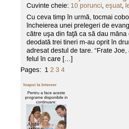
Cuvinte cheie:
10 porunci
,
eşuat
,
l
Cu ceva timp în urmă, tocmai cob
încheierea unei prelegeri de evan
către uşa din faţă ca să dau mâna
deodată trei tineri m-au oprit în dr
adresat destul de tare. “Frate Joe,
felul în care […]
Pages:
1
2
3
4
Inapoi la Intercer
Pentru a face aceste
programe disponibile in
continuare: