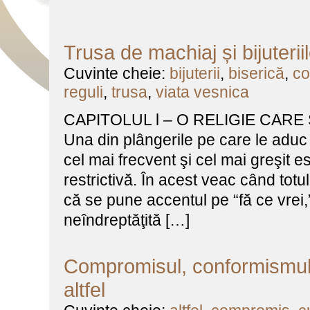
Trusa de machiaj și bijuterii
Cuvinte cheie:
bijuterii
,
biserică
,
co
reguli
,
trusa
,
viata vesnica
CAPITOLUL l – O RELIGIE CARE
Una din plângerile pe care le aduc 
cel mai frecvent şi cel mai greşit e
restrictivă. În acest veac când tot
că se pune accentul pe “fă ce vrei,”
neîndreptăţită […]
Compromisul, conformismul ş
altfel