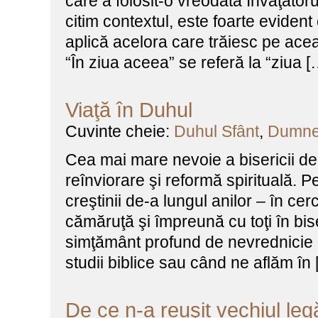
care a folosit-o vreodată Învăţătoru
citim contextul, este foarte evident
aplică acelora care trăiesc pe ace
“În ziua aceea” se referă la “ziua [
Viaţă în Duhul
Cuvinte cheie:
Duhul Sfânt
,
Dumne
Cea mai mare nevoie a bisericii de
reînviorare şi reformă spirituală. P
creştinii de-a lungul anilor – în cerc
cămăruţă şi împreună cu toţi în bis
simţământ profund de nevrednicie 
studii biblice sau când ne aflăm în
De ce n-a reuşit vechiul le