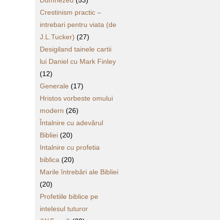
Dumnezeu
(53)
Crestinism practic –
intrebari pentru viata (de
J.L.Tucker)
(27)
Desigiland tainele cartii
lui Daniel cu Mark Finley
(12)
Generale
(17)
Hristos vorbeste omului
modern
(26)
Întalnire cu adevărul
Bibliei
(20)
Intalnire cu profetia
biblica
(20)
Marile întrebări ale Bibliei
(20)
Profetiile biblice pe
intelesul tuturor