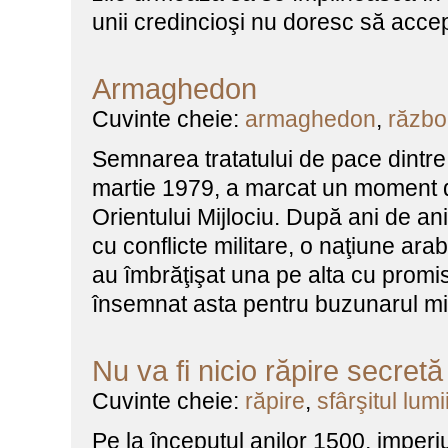
unii credincioşi nu doresc să accep
Armaghedon
Cuvinte cheie:
armaghedon
,
războ
Semnarea tratatului de pace dintre I
martie 1979, a marcat un moment de
Orientului Mijlociu. După ani de a
cu conflicte militare, o naţiune ara
au îmbrăţişat una pe alta cu promi
însemnat asta pentru buzunarul mic
Nu va fi nicio răpire secretă
Cuvinte cheie:
răpire
,
sfârşitul lumi
Pe la începutul anilor 1500, imperiu