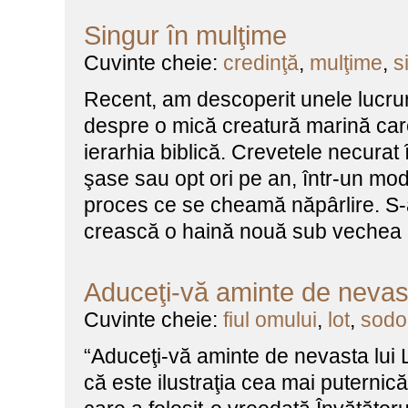
Singur în mulţime
Cuvinte cheie:
credinţă
,
mulţime
,
s
Recent, am descoperit unele lucrur
despre o mică creatură marină care
ierarhia biblică. Crevetele necurat 
şase sau opt ori pe an, într-un mod
proces ce se cheamă năpârlire. S-
crească o haină nouă sub vechea p
Aduceţi-vă aminte de nevast
Cuvinte cheie:
fiul omului
,
lot
,
sod
“Aduceţi-vă aminte de nevasta lui Lo
că este ilustraţia cea mai puternic