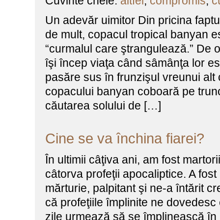
Cuvinte cheie:
altfel
,
compromis
,
c
Un adevăr uimitor Din pricina fapt
de mult, copacul tropical banyan e
“curmalul care ştrangulează.” De o
îşi încep viaţa când sâmânţa lor e
pasăre sus în frunzişul vreunui alt
copacului banyan coboară pe trunc
căutarea solului de […]
Cine se va închina fiarei?
În ultimii câţiva ani, am fost martori
câtorva profeţii apocaliptice. A fost
mărturie, palpitant şi ne-a întărit c
că profeţiile împlinite ne dovedesc c
zile urmează să se împlinească în 