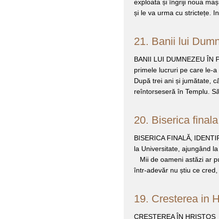
exploata și îngriji noua maș
și le va urma cu strictețe. 
21. Banii lui Du
BANII LUI DUMNEZEU ÎN PUN
primele lucruri pe care le-a
După trei ani și jumătate, câ
reîntorseseră în Templu. S
20. Biserica finala
BISERICA FINALĂ‚ IDENTIFI
la Universitate, ajungând l
Mii de oameni astăzi ar put
într-adevăr nu știu ce cred,
19. Cresterea in H
CREȘTEREA ÎN HRISTOS Este