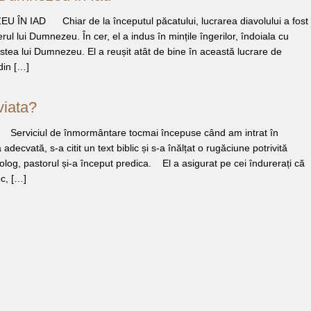
 IAD Chiar de la începutul păcatului, lucrarea diavolului a fost
rul lui Dumnezeu. În cer, el a indus în mințile îngerilor, îndoiala cu
ostea lui Dumnezeu. El a reușit atât de bine în această lucrare de
din […]
viata?
erviciul de înmormântare tocmai începuse când am intrat în
decvată, s-a citit un text biblic și s-a înălțat o rugăciune potrivită
olog, pastorul și-a început predica. El a asigurat pe cei îndurerați că
c, […]