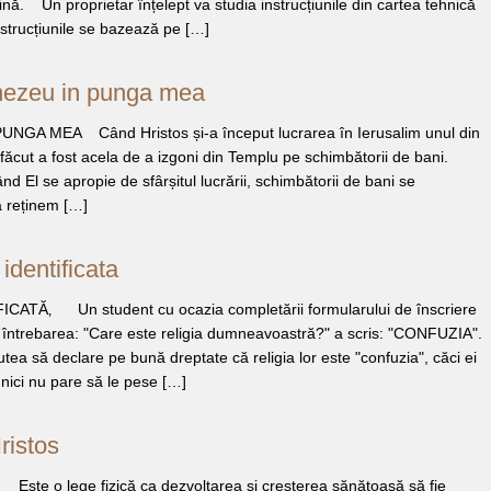
ină. Un proprietar înțelept va studia instrucțiunile din cartea tehnică
Instrucțiunile se bazează pe […]
mnezeu in punga mea
GA MEA Când Hristos și-a început lucrarea în Ierusalim unul din
 făcut a fost acela de a izgoni din Templu pe schimbătorii de bani.
nd El se apropie de sfârșitul lucrării, schimbătorii de bani se
ă reținem […]
 identificata
CATĂ‚ Un student cu ocazia completării formularului de înscriere
a întrebarea: "Care este religia dumneavoastră?" a scris: "CONFUZIA".
ea să declare pe bună dreptate că religia lor este "confuzia", căci ei
 nici nu pare să le pese […]
ristos
 o lege fizică ca dezvoltarea și creșterea sănătoasă să fie