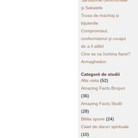
Sărbătorile ceremoniale
şi Sabatele
Trusa de machiaj și
bijuteriile
Compromisul,
conformismul şi curajul
de a fi altfel
Cine se va închina fiarei?
Armaghedon
Categorii de studii
Alta viata
(52)
Amazing Facts Broşuri
(36)
Amazing Facts Studii
(28)
Biblia spune
(24)
Caiet de daruri spirituale
(10)