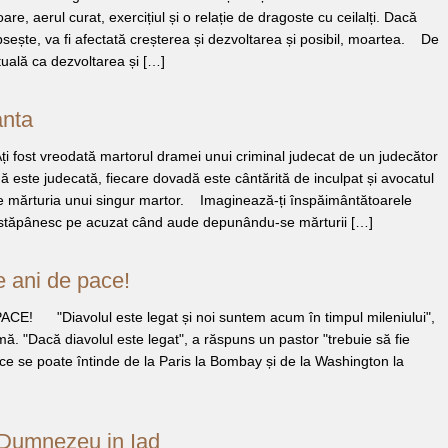
re, aerul curat, exercițiul și o relație de dragoste cu ceilalți. Dacă
psește, va fi afectată creșterea și dezvoltarea și posibil, moartea. De
uală ca dezvoltarea și […]
anta
ost vreodată martorul dramei unui criminal judecat de un judecător
ă este judecată, fiecare dovadă este cântărită de inculpat și avocatul
e mărturia unui singur martor. Imaginează-ți înspăimântătoarele
-l stăpânesc pe acuzat când aude depunându-se mărturii […]
de ani de pace!
CE! "Diavolul este legat și noi suntem acum în timpul mileniului",
ă. "Dacă diavolul este legat", a răspuns un pastor "trebuie să fie
 ce se poate întinde de la Paris la Bombay și de la Washington la
 Dumnezeu in Iad