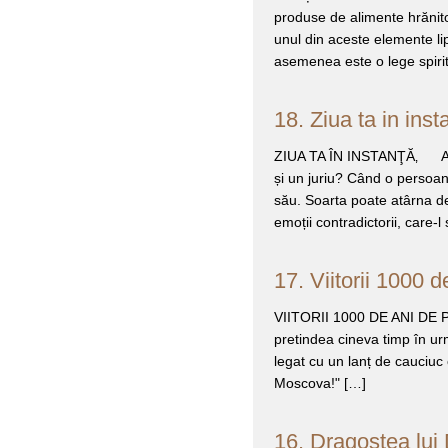
produse de alimente hrănitoa
unul din aceste elemente li
asemenea este o lege spirit
18. Ziua ta in inst
ZIUA TA ÎN INSTANŢĂ‚ Ați f
și un juriu? Când o persoan
său. Soarta poate atârna d
emoții contradictorii, care
17. Viitorii 1000 
VIITORII 1000 DE ANI DE PA
pretindea cineva timp în urm
legat cu un lanț de cauciuc
Moscova!" […]
16. Dragostea lui