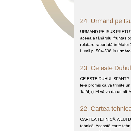
24. Urmand pe Isu
URMAND PE ISUS PRETUTINDE
aceea a tânărului fruntaș bo
relatare raportată în Matei
Lumii p. 504-508 în următo
23. Ce este Duhul
CE ESTE DUHUL SFANT? După
le-a promis că va trimite u
Tatăl, și El vă va da un alt
22. Cartea tehnic
CARTEA TEHNICĂ‚ A LUI DU
tehnică. Această carte tehni