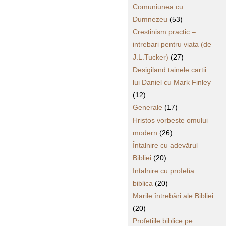
Comuniunea cu
Dumnezeu
(53)
Crestinism practic –
intrebari pentru viata (de
J.L.Tucker)
(27)
Desigiland tainele cartii
lui Daniel cu Mark Finley
(12)
Generale
(17)
Hristos vorbeste omului
modern
(26)
Întalnire cu adevărul
Bibliei
(20)
Intalnire cu profetia
biblica
(20)
Marile întrebări ale Bibliei
(20)
Profetiile biblice pe