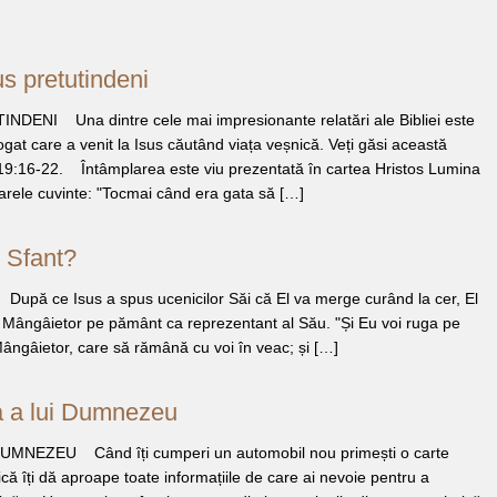
s pretutindeni
NI Una dintre cele mai impresionante relatări ale Bibliei este
gat care a venit la Isus căutând viața veșnică. Veți găsi această
 19:16-22. Întâmplarea este viu prezentată în cartea Hristos Lumina
arele cuvinte: "Tocmai când era gata să […]
 Sfant?
 ce Isus a spus ucenicilor Săi că El va merge curând la cer, El
n Mângâietor pe pământ ca reprezentant al Său. "Și Eu voi ruga pe
 Mângâietor, care să rămână cu voi în veac; și […]
a a lui Dumnezeu
MNEZEU Când îți cumperi un automobil nou primești o carte
că îți dă aproape toate informațiile de care ai nevoie pentru a