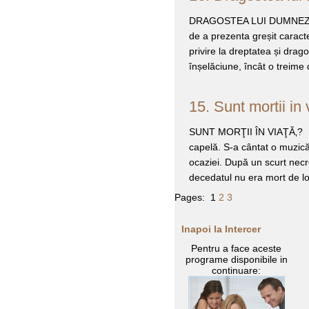
DRAGOSTEA LUI DUMNEZEU ÎN
de a prezenta greșit caracte
privire la dreptatea și drag
înșelăciune, încât o treime 
15. Sunt mortii in 
SUNT MORŢII ÎN VIAŢĂ‚? S
capelă. S-a cântat o muzică a
ocaziei. După un scurt necr
decedatul nu era mort de lo
Pages:
1
2
3
Inapoi la Intercer
Pentru a face aceste
programe disponibile in
continuare: