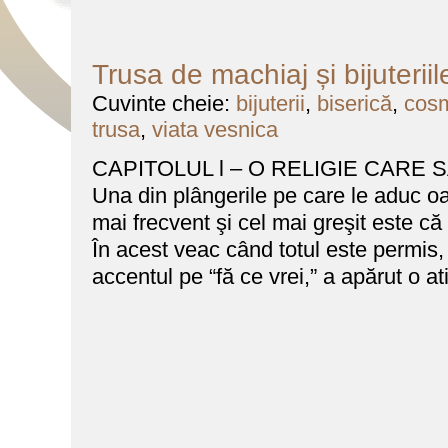
Trusa de machiaj și bijuteriil
Cuvinte cheie:
bijuterii
,
biserică
,
cosm
trusa
,
viata vesnica
CAPITOLUL l – O RELIGIE CARE 
Una din plângerile pe care le aduc oam
mai frecvent şi cel mai greşit este că 
În acest veac când totul este permis
accentul pe “fă ce vrei,” a apărut o at