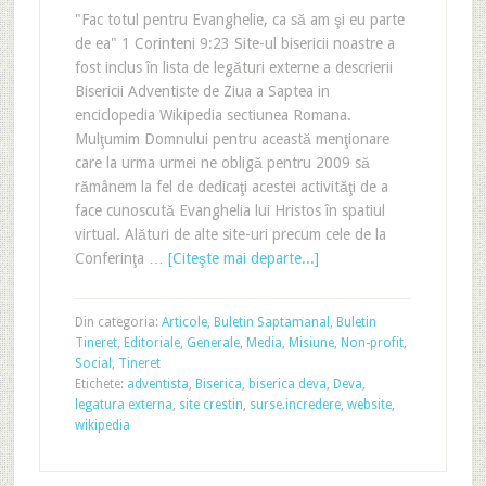
"Fac totul pentru Evanghelie, ca să am şi eu parte
de ea" 1 Corinteni 9:23 Site-ul bisericii noastre a
fost inclus în lista de legături externe a descrierii
Bisericii Adventiste de Ziua a Saptea in
enciclopedia Wikipedia sectiunea Romana.
Mulţumim Domnului pentru această menţionare
care la urma urmei ne obligă pentru 2009 să
rămânem la fel de dedicaţi acestei activităţi de a
face cunoscută Evanghelia lui Hristos în spatiul
virtual. Alături de alte site-uri precum cele de la
Conferinţa …
[Citeşte mai departe...]
Din categoria:
Articole
,
Buletin Saptamanal
,
Buletin
Tineret
,
Editoriale
,
Generale
,
Media
,
Misiune
,
Non-profit
,
Social
,
Tineret
Etichete:
adventista
,
Biserica
,
biserica deva
,
Deva
,
legatura externa
,
site crestin
,
surse.incredere
,
website
,
wikipedia