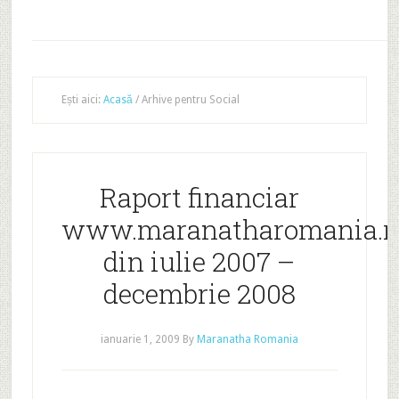
Ești aici:
Acasă
/
Arhive pentru Social
Raport financiar
www.maranatharomania.r
din iulie 2007 –
decembrie 2008
ianuarie 1, 2009
By
Maranatha Romania