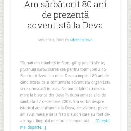
Am sărbătorit 80 ani
de prezenţă
adventistă la Deva
ianuarie 1, 2009
By
AdventistDeva
"Sunaţi din trâmbiţă în Sion, gătiţi postiri sfinte,
prăznuiţi sărbătoarea cea pentru toţi!" Ioel 2:15
Biserica Adventista de la Deva a implinit 80 ani de
când există ca si comunitate adventistă organizată
si recunoscută in oras. Ne-am întâlnit cu mic cu
mare la biserica din Deva în dupa amiaza zilei de
sâmbata 27 decembrie 2008. S-a vorbit despre
istoricul adventismului la Deva, am vizionat poze,
am avut mesaje de la frati si surori care au fost de-
a lungul timpului membri ai comunitatii …
[Citeşte
mai departe...]