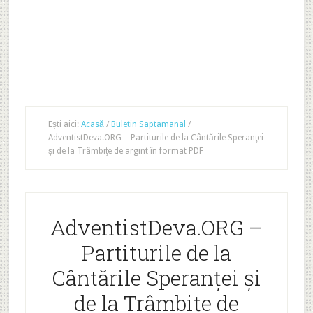
Ești aici:
Acasă
/
Buletin Saptamanal
/
AdventistDeva.ORG – Partiturile de la Cântările Speranţei
şi de la Trâmbiţe de argint în format PDF
AdventistDeva.ORG –
Partiturile de la
Cântările Speranţei şi
de la Trâmbiţe de