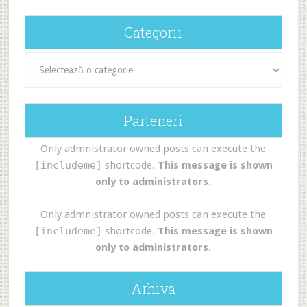
Categorii
Categorii
Parteneri
Only admnistrator owned posts can execute the
[includeme]
shortcode.
This message is shown
only to administrators
.
Only admnistrator owned posts can execute the
[includeme]
shortcode.
This message is shown
only to administrators
.
Arhiva