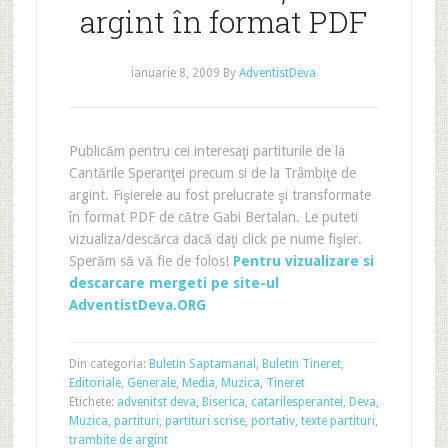
argint în format PDF
ianuarie 8, 2009
By
AdventistDeva
Publicăm pentru cei interesaţi partiturile de la
Cantările Speranţei precum si de la Trâmbiţe de
argint. Fişierele au fost prelucrate şi transformate
în format PDF de către Gabi Bertalan. Le puteti
vizualiza/descărca dacă daţi click pe nume fişier.
Sperăm să vă fie de folos!
Pentru vizualizare si
descarcare mergeti pe site-ul
AdventistDeva.ORG
Din categoria:
Buletin Saptamanal
,
Buletin Tineret
,
Editoriale
,
Generale
,
Media
,
Muzica
,
Tineret
Etichete:
advenitst deva
,
Biserica
,
catarilesperantei
,
Deva
,
Muzica
,
partituri
,
partituri scrise
,
portativ
,
texte partituri
,
trambite de argint