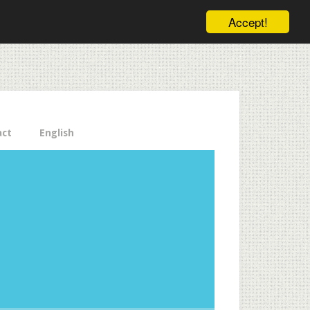
ele pe email aici!
Accept!
Close
act
English