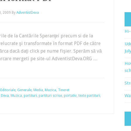
8, 2009
By
AdventistDeva
Hi
ile de la Cantările Speranţei precum si de la
prelucrate şi transformate în format PDF de către
Ude
ărca dacă daţi click pe nume fişier. Sperăm să vă
Jul
scarcare mergeti pe site-ul AdventistDeva.ORG …
Ho
sch
Str
,
Editoriale
,
Generale
,
Media
,
Muzica
,
Tineret
Wat
,
Deva
,
Muzica
,
partituri
,
partituri scrise
,
portativ
,
texte partituri
,