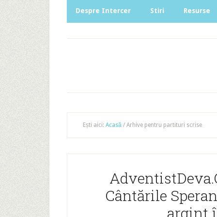
Despre Intercer
Stiri
Resurse
Ești aici:
Acasă
/
Arhive pentru partituri scrise
AdventistDeva.O
Cântările Speranţ
argint 