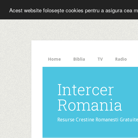
Folosesti Inter
Acest website folosește cookies pentru a asigura cea m
The
HelloBar
- a
little
bar
that
Home
Biblia
TV
Radio
gets
noticed!
Intercer
Romania
Resurse Crestine Romanesti Gratuit