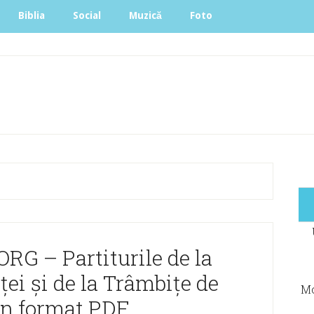
Biblia
Social
Muzică
Foto
RG – Partiturile de la
ei şi de la Trâmbiţe de
Mo
în format PDF