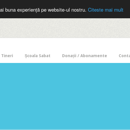
cer in mod frecvent?
Doneaza pentru Intercer aici!
Inscrie-te la buletin
ai buna experiență pe website-ul nostru.
Citeste mai mult
Tineri
Școala Sabat
Donații / Abonamente
Cont
e