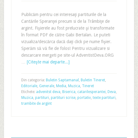
Publicăm pentru cei interesaţi partiturile de la
Cantările Speranţei precum si de la Trâmbiţe de
argint. Fişierele au fost prelucrate şi transformate
în format PDF de către Gabi Bertalan. Le puteti
vizualiza/descărca dacă daţi click pe nume fişier.
Sperăm să vă fie de folos! Pentru vizualizare si
descarcare mergeti pe site-ul AdventistDeva.ORG
…
[Citeşte mai departe...]
Din categoria:
Buletin Saptamanal
,
Buletin Tineret
,
Editoriale
,
Generale
,
Media
,
Muzica
,
Tineret
Etichete:
advenitst deva
,
Biserica
,
catarilesperantei
,
Deva
,
Muzica
,
partituri
,
partituri scrise
,
portativ
,
texte partituri
,
trambite de argint