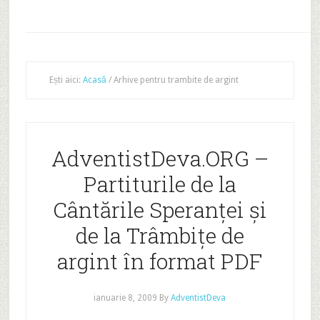
Ești aici:
Acasă
/
Arhive pentru trambite de argint
AdventistDeva.ORG –
Partiturile de la
Cântările Speranţei şi
de la Trâmbiţe de
argint în format PDF
ianuarie 8, 2009
By
AdventistDeva