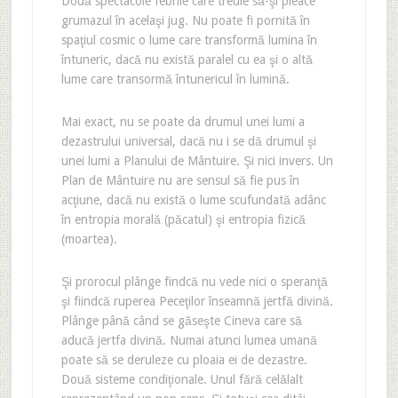
Două spectacole febrile care treuie să-şi pleace
grumazul în acelaşi jug. Nu poate fi pornită în
spaţiul cosmic o lume care transformă lumina în
întuneric, dacă nu există paralel cu ea şi o altă
lume care transormă întunericul în lumină.
Mai exact, nu se poate da drumul unei lumi a
dezastrului universal, dacă nu i se dă drumul şi
unei lumi a Planului de Mântuire. Şi nici invers. Un
Plan de Mântuire nu are sensul să fie pus în
acţiune, dacă nu există o lume scufundată adânc
în entropia morală (păcatul) şi entropia fizică
(moartea).
Şi prorocul plânge findcă nu vede nici o speranţă
şi fiindcă ruperea Peceţilor înseamnă jertfă divină.
Plânge până când se găseşte Cineva care să
aducă jertfa divină. Numai atunci lumea umană
poate să se deruleze cu ploaia ei de dezastre.
Două sisteme condiţionale. Unul fără celălalt