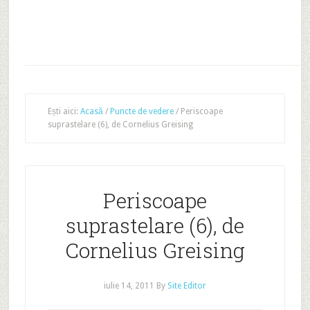
Ești aici:
Acasă
/
Puncte de vedere
/
Periscoape
suprastelare (6), de Cornelius Greising
Periscoape
suprastelare (6), de
Cornelius Greising
iulie 14, 2011
By
Site Editor