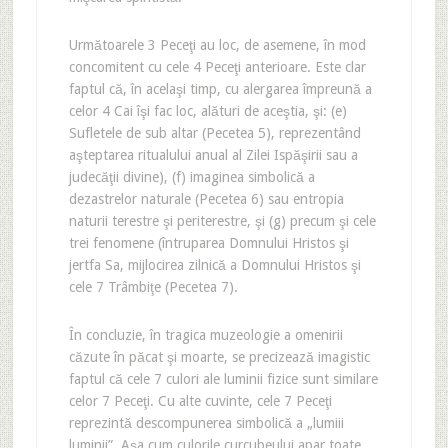
Următoarele 3 Peceţi au loc, de asemene, în mod
concomitent cu cele 4 Peceţi anterioare. Este clar
faptul că, în acelaşi timp, cu alergarea împreună a
celor 4 Cai îşi fac loc, alături de aceştia, şi: (e)
Sufletele de sub altar (Pecetea 5), reprezentând
aşteptarea ritualului anual al Zilei Ispăşirii sau a
judecăţii divine), (f) imaginea simbolică a
dezastrelor naturale (Pecetea 6) sau entropia
naturii terestre şi periterestre, şi (g) precum şi cele
trei fenomene (întruparea Domnului Hristos şi
jertfa Sa, mijlocirea zilnică a Domnului Hristos şi
cele 7 Trâmbiţe (Pecetea 7).
În concluzie, în tragica muzeologie a omenirii
căzute în păcat şi moarte, se precizează imagistic
faptul că cele 7 culori ale luminii fizice sunt similare
celor 7 Peceţi. Cu alte cuvinte, cele 7 Peceţi
reprezintă descompunerea simbolică a „lumiii
luminii”. Aşa cum culorile curcubeului apar toate