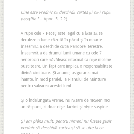
Cine este vrednic să deschidă cartea şi să-i rupă
peceţiile ?
– Apoc. 5, 2 ?).
A rupe cele 7 Peceţi este egal cu a lăsa să se
deruleze o lume căzută în păcat şi în moarte.
Înseamnă a deschide cutia Pandorei terestre.
Înseamnă a da drumul lumii umane cu cele 7
nenorociri care năvăleasc întocmal ca nişe molime
pustiitoare. Un fapt care implică o responsabilitate
divină uimitoare. Şi anume, asigurarea mai
înainte, în mod paralel, a Planului de Mântuire
pentru salvarea acestei lumi.
Şi o îndelungată vreme, nu răsare de nicăieri nici
un răspuns, ci doar nişe lacrimi şi nişte suspine.
Şi am plâns mult, pentru nimeni nu fusese găsit
vrednic să deschidă cartea şi să se uite la ea
–