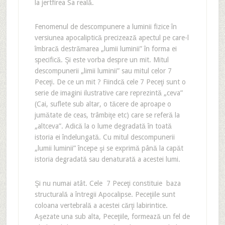
la jertfirea Sa reală.
Fenomenul de descompunere a luminii fizice în
versiunea apocaliptică precizează apectul pe care-l
îmbracă destrămarea „lumii luminii” în forma ei
specifică. Şi este vorba despre un mit. Mitul
descompunerii „limii luminii” sau mitul celor 7
Peceţi. De ce un mit ? Fiindcă cele 7 Peceţi sunt o
serie de imagini ilustrative care reprezintă „ceva”
(Cai, suflete sub altar, o tăcere de aproape o
jumătate de ceas, trâmbiţe etc) care se referă la
„altceva”. Adică la o lume degradată în toată
istoria ei îndelungată. Cu mitul descompunerii
„lumii luminii” începe şi se exprimă până la capăt
istoria degradată sau denaturată a acestei lumi.
Şi nu numai atât. Cele 7 Peceţi constituie baza
structurală a întregii Apocalipse. Peceţiile sunt
coloana vertebrală a acestei cărţi labirintice.
Aşezate una sub alta, Peceţiile, formează un fel de