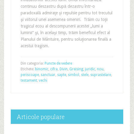
continuu deszastru după dezastru într-o
paradoxală admiraţe şi repulsie pentru tot trecutul
şi viitorul unei asemenea omeniri. Trăim cu toţii
tragicul ecou al descompunerii acestei „lumi a
luminii” şi, în acelaşi timp, trăim beneficul efect al
Planului de Mântuire, pentru soluţionarea finală a
acestui tragism.
Din categoria:
Puncte de vedere
Etichete:
binomic
,
cifra
,
Divin
,
Greising
,
juridic
,
nou
,
periscoape
,
sanctuar
,
sapte
,
simbol
,
stele
,
suprastelare
,
testament
,
vechi
Articole populare