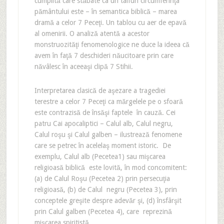
cumplită care stăbate ca un taifun circumferinţa
pământului este – în semantica biblică – marea
dramă a celor 7 Peceţi. Un tablou cu aer de epavă
al omenirii. O analiză atentă a acestor
monstruozităţi fenomenologice ne duce la ideea că
avem în faţă 7 deschideri năucitoare prin care
năvâlesc în aceeaşi clipă 7 Stihii.
Interpretarea clasică de aşezare a tragediei
terestre a celor 7 Peceţi ca mărgelele pe o sfoară
este contrazisă de însăşi faptele în cauză. Cei
patru Cai apocaliptici – Calul alb, Calul negru,
Calul roşu şi Calul galben – ilustrează fenomene
care se petrec în acelelaş moment istoric. De
exemplu, Calul alb (Pecetea1) sau mişcarea
religioasă biblică este lovită, în mod concomitent:
(a) de Calul Roşu (Pecetea 2) prin persecuţia
religioasă, (b) de Calul negru (Pecetea 3), prin
conceptele greşite despre adevăr şi, (d) însfârşit
prin Calul galben (Pecetea 4), care reprezină
mişcarea spiritistă.