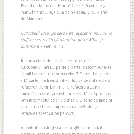
Planul de Mântuire. Fiindcă Cele 7 Peceţi merg
mână în mână, aşa cum vom vedea, şi cu Planul
de Mântuire.
Curcubeul Meu, pe care l-am aşezat în nor, vă va
sluji ca semn al legâmântului dintre Mine şi
pămmânt
– Gen. 9, 13.
În consecinţă, ilustraţiile mertaforice ale
curcubeului, arată, pe de o parte, descompunerea
„lumii luminii” sub forma celor 7 Peceţi. Iar, pe de
altă parte, ilustrează într-o logica destul de clară
refacerea „lumii luminii”. O refacere a „lumii
luminii” terestre care este prezentată în Apocalipsa
prin intermediul celor 7 Scrisori. O serie de imagini
care arată şi descompunerea adevărului şi
refacerea acestuia pe parcurs.
Adevărata ilustraţie ca de junglă sau de criză