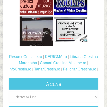
ResurseCrestine.ro
|
KERIGMA.ro
|
Libraria Crestina
Maranatha
|
Cantari Crestine
Misiune.ro
|
InfoCrestin.ro
|
TanarCrestin.ro
|
FelicitariCrestine.ro
|
Arhiva
Arhiva