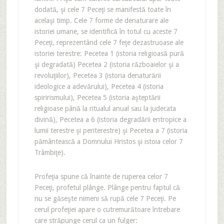
dodată, şi cele 7 Peceţi se manifestă toate în
acelaşi timp. Cele 7 forme de denaturare ale
istoriei umane, se identifică în totul cu aceste 7
Peceţi, reprezentând cele 7 feţe dezastruoase ale
istoriei terestre: Pecetea 1 (istoria religioasă pură
şi degradată) Pecetea 2 (istoria războaielor şi a
revoluţiilor), Pecetea 3 (istoria denaturării
ideologice a adevărului), Pecetea 4 (istoria
spirirismului), Pecetea 5 (istoria aşteptării
religioase până la ritualul anual sau la judecata
divină), Pecetea a 6 (istoria degradării entropice a
lumii terestre şi periterestre) şi Pecetea a 7 (istoria
pământească a Domnului Hristos şi istoia celor 7
Trâmbiţe).
Profeţia spune că înainte de ruperea celor 7
Peceţi, profetul plânge. Plânge pentru faptul că
nu se găseşte nimeni să rupă cele 7 Peceţi. Pe
cerul profeţiei apare o cutremurătoare întrebare
care străpunge cerul ca un fulger: