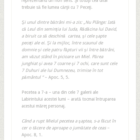
reprezentând un non sens. Şi totuşi cea ditâi
trebuie să fie lumea cărţii cu 7 Peceţi.
Şi unul dintre bătrâni mi-a zis: „Nu Plânge: Iată
că Leul din seminţia lui Iuda, Rădăcina lui David,
a biruit ca să deschină cartea, şi cele şapte
peceţi ale ei. Şi la mijloc, între scaunul de
domnie şi cele patru făpturi vii şi între bătrâni,
am văzut stând în picioare un Miel. Părea
junghiat şi avea 7 coarne şi 7 ochi, care sunt cele
7 Duhuri ale lui Dumnezeu, trimise în tot
pământul ”
– Apoc. 5, 5.
Pecetea a 7-a – una din cele 7 galerii ale
Labirintului acestei lumi – arată tocmai întruparea
acestui măreţ personaj.
Când a rupt Mielul pecetea a şaptea, s-a făcut în
cer o tăcere de aproape o jumătate de ceas
–
Apoc. 8, 1.