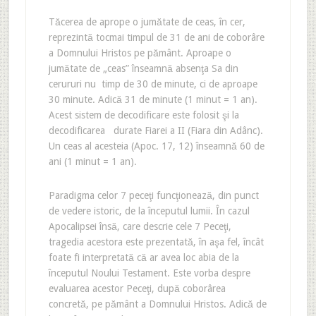
Tăcerea de aprope o jumătate de ceas, în cer,
reprezintă tocmai timpul de 31 de ani de coborâre
a Domnului Hristos pe pământ. Aproape o
jumătate de „ceas” înseamnă absenţa Sa din
cerururi nu timp de 30 de minute, ci de aproape
30 minute. Adică 31 de minute (1 minut = 1 an).
Acest sistem de decodificare este folosit şi la
decodificarea durate Fiarei a II (Fiara din Adânc).
Un ceas al acesteia (Apoc. 17, 12) înseamnă 60 de
ani (1 minut = 1 an).
Paradigma celor 7 peceţi funcţionează, din punct
de vedere istoric, de la începutul lumii. În cazul
Apocalipsei însă, care descrie cele 7 Peceţi,
tragedia acestora este prezentată, în aşa fel, încât
foate fi interpretată că ar avea loc abia de la
începutul Noului Testament. Este vorba despre
evaluarea acestor Peceţi, după coborârea
concretă, pe pământ a Domnului Hristos. Adică de