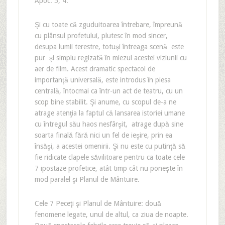
Apoc. 5, 4.
Şi cu toate că zguduitoarea întrebare, împreună
cu plânsul profetului, plutesc în mod sincer,
desupa lumii terestre, totuşi întreaga scenă este
pur şi simplu regizată în miezul acestei viziunii cu
aer de film. Acest dramatic spectacol de
importanţă universală, este introdus în piesa
centrală, întocmai ca într-un act de teatru, cu un
scop bine stabilit. Şi anume, cu scopul de-a ne
atrage atenţia la faptul că lansarea istoriei umane
cu întregul său haos nesfârşit, atrage după sine
soarta finală fără nici un fel de ieşire, prin ea
însăşi, a acestei omenirii. Şi nu este cu putinţă să
fie ridicate clapele săvilitoare pentru ca toate cele
7 ipostaze profetice, atât timp cât nu poneşte în
mod paralel şi Planul de Mântuire.
Cele 7 Peceţi şi Planul de Mântuire: două
fenomene legate, unul de altul, ca ziua de noapte.