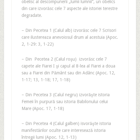
obelisc al descompunerii „lumii lumnii”, un obelics
din care izvorăsc cele 7 aspecte ale istoriei terestre
degradate.
– Din Pecetea 1 (Calul alb) izvorăsc cele 7 Scrisori
care ilustereaza anevoiosul drum al acestuia (Apoc.
2, 1-29: 3, 1-22)
– Din Pecetea 2 (Calul roşu) izvorăsc cele 7
capete ale Fiarei I şi capul al 8-lea al Fiarei a doua
sau a Fiarei din Pământ sau din Adânc (Apoc. 12,
1-17; 13, 1-18; 17, 1-18)
– Din Pecetea 3 (Calul negru) izvorăşte istoria
Femeii în purpură sau istoria Babilonului celui
Mare (Apoc. 17, 1-18)
– Din Pecetea 4 (Calul galben) isvorăşte istoria
manifestărilor oculte care interesează istoria
întregii lumi (Apoc. 12, 1-13)