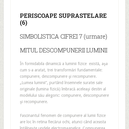
PERISCOAPE SUPRASTELARE
(6)
SIMBOLISTICA CIFREI 7 (urmare)
MITUL DESCOMPUNERII LUMINII
În formidabila dinamică a luminii fizice există, aşa
cum s-a aratat, trei transformări fundamentale:
compunere, descompunere şi recompunere.
„Lumea luminii”, purtând însemnele suratei sale
originale (lumina fizică) îmbracă aceleaşi destin al
modelului său alegoric: compunere, descompunere
şi recompunere.
Fascinantul fenomen de compunere al lumii fizice
are loc în retina fiecărui ochi, atunci când aceasta
întâlneşte undele electromagnelice. Compunerea