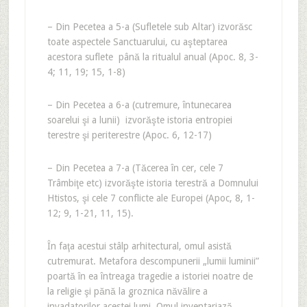
– Din Pecetea a 5-a (Sufletele sub Altar) izvorăsc
toate aspectele Sanctuarului, cu aşteptarea
acestora suflete până la ritualul anual (Apoc. 8, 3-
4; 11, 19; 15, 1-8)
– Din Pecetea a 6-a (cutremure, întunecarea
soarelui şi a lunii) izvorăşte istoria entropiei
terestre şi periterestre (Apoc. 6, 12-17)
– Din Pecetea a 7-a (Tăcerea în cer, cele 7
Trâmbiţe etc) izvorăşte istoria terestră a Domnului
Htistos, şi cele 7 conflicte ale Europei (Apoc, 8, 1-
12; 9, 1-21, 11, 15).
În faţa acestui stâlp arhitectural, omul asistă
cutremurat. Metafora descompunerii „lumii luminii”
poartă în ea întreaga tragedie a istoriei noatre de
la religie şi pănă la groznica năvălire a
invadatorilor acestei lumi. Omul inventariază