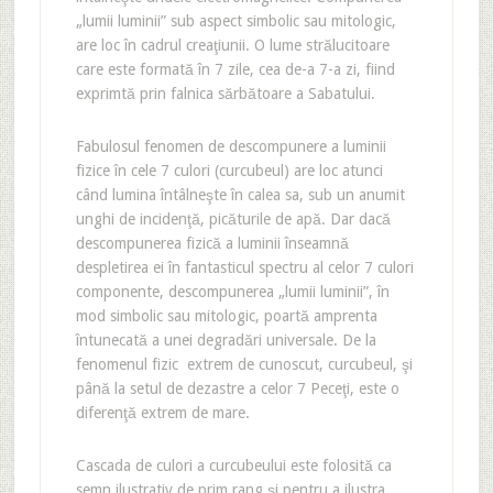
„lumii luminii” sub aspect simbolic sau mitologic,
are loc în cadrul creaţiunii. O lume strălucitoare
care este formată în 7 zile, cea de-a 7-a zi, fiind
exprimtă prin falnica sărbătoare a Sabatului.
Fabulosul fenomen de descompunere a luminii
fizice în cele 7 culori (curcubeul) are loc atunci
când lumina întâlneşte în calea sa, sub un anumit
unghi de incidenţă, picăturile de apă. Dar dacă
descompunerea fizică a luminii înseamnă
despletirea ei în fantasticul spectru al celor 7 culori
componente, descompunerea „lumii luminii”, în
mod simbolic sau mitologic, poartă amprenta
întunecată a unei degradări universale. De la
fenomenul fizic extrem de cunoscut, curcubeul, şi
până la setul de dezastre a celor 7 Peceţi, este o
diferenţă extrem de mare.
Cascada de culori a curcubeului este folosită ca
semn ilustrativ de prim rang şi pentru a ilustra