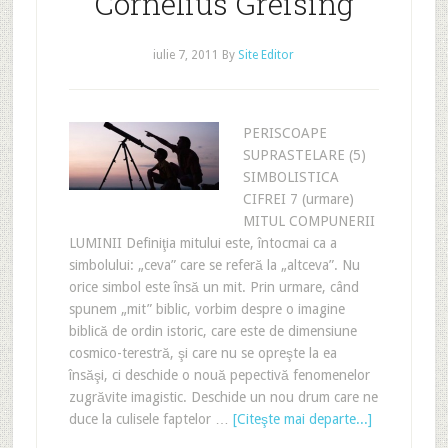
Cornelius Greising
iulie 7, 2011
By
Site Editor
PERISCOAPE
SUPRASTELARE (5)
SIMBOLISTICA
CIFREI 7 (urmare)
MITUL COMPUNERII
LUMINII Definiţia mitului este, întocmai ca a
simbolului: „ceva” care se referă la „altceva”. Nu
orice simbol este însă un mit. Prin urmare, când
spunem „mit” biblic, vorbim despre o imagine
biblică de ordin istoric, care este de dimensiune
cosmico-terestră, şi care nu se opreşte la ea
însăşi, ci deschide o nouă pepectivă fenomenelor
zugrăvite imagistic. Deschide un nou drum care ne
duce la culisele faptelor …
[Citeşte mai departe...]