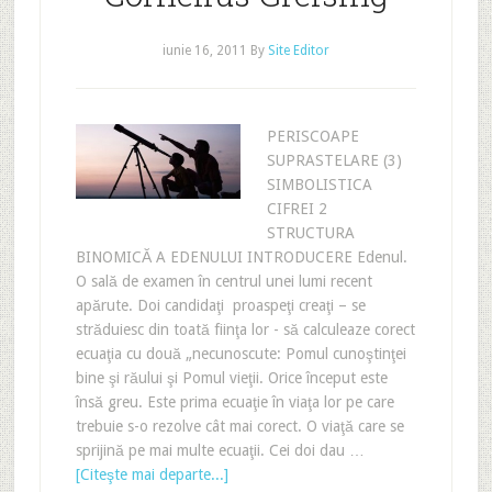
iunie 16, 2011
By
Site Editor
PERISCOAPE
SUPRASTELARE (3)
SIMBOLISTICA
CIFREI 2
STRUCTURA
BINOMICĂ A EDENULUI INTRODUCERE Edenul.
O sală de examen în centrul unei lumi recent
apărute. Doi candidaţi proaspeţi creaţi – se
străduiesc din toată fiinţa lor - să calculeaze corect
ecuaţia cu două „necunoscute: Pomul cunoştinţei
bine şi răului şi Pomul vieţii. Orice început este
însă greu. Este prima ecuaţie în viaţa lor pe care
trebuie s-o rezolve cât mai corect. O viaţă care se
sprijină pe mai multe ecuaţii. Cei doi dau …
[Citeşte mai departe...]