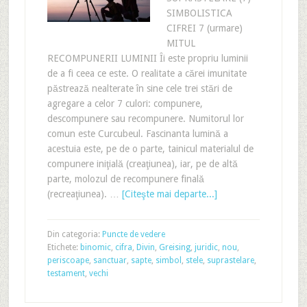
SIMBOLISTICA
CIFREI 7 (urmare)
MITUL
RECOMPUNERII LUMINII Îi este propriu luminii
de a fi ceea ce este. O realitate a cărei imunitate
păstrează nealterate în sine cele trei stări de
agregare a celor 7 culori: compunere,
descompunere sau recompunere. Numitorul lor
comun este Curcubeul. Fascinanta lumină a
acestuia este, pe de o parte, tainicul materialul de
compunere iniţială (creaţiunea), iar, pe de altă
parte, molozul de recompunere finală
(recreaţiunea). …
[Citeşte mai departe...]
Din categoria:
Puncte de vedere
Etichete:
binomic
,
cifra
,
Divin
,
Greising
,
juridic
,
nou
,
periscoape
,
sanctuar
,
sapte
,
simbol
,
stele
,
suprastelare
,
testament
,
vechi