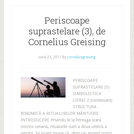
Periscoape
suprastelare (3), de
Cornelius Greising
iunie 23, 2011
By
corneliusgreising
PERISCOAPE
SUPRASTELARE (3)
SIMBOLISTICA
CIFREI 2 (continuare)
STRUCTURA
BINOMICĂ A RITUALURILOR MÂNTUIRII
INTRODUCERE Privindu-le la întreaga scară
istorico-umană, ritualurile sunt a doua umbră a
omului. Se poate spune că, dintr-un anumit punct