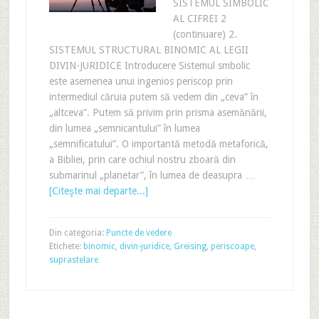
SISTEMUL SIMBOLIC
AL CIFREI 2
(continuare) 2.
SISTEMUL STRUCTURAL BINOMIC AL LEGII
DIVIN-JURIDICE Introducere Sistemul smbolic
este asemenea unui ingenios periscop prin
intermediul căruia putem să vedem din „ceva” în
„altceva”. Putem să privim prin prisma asemănării,
din lumea „semnicantului” în lumea
„semnificatului”. O importantă metodă metaforică,
a Bibliei, prin care ochiul nostru zboară din
submarinul „planetar”, în lumea de deasupra …
[Citeşte mai departe...]
Din categoria:
Puncte de vedere
Etichete:
binomic
,
divin-juridice
,
Greising
,
periscoape
,
suprastelare