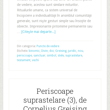
de vedere, acestea sunt similare miturilor.
Ritualurile umane, ca sistem universal de
încopciere a individualităţii în ansmblul comunităţii
generale, sunt nişte gesturi simple sau însoţite de
obiecte. Impresionante pntomime permanente sau
…
[Citeşte mai departe...]
Din categoria:
Puncte de vedere
Etichete:
binomic
,
Divin
,
doi
,
Greising
,
juridic
,
nou
,
periscoape
,
sanctuar
,
simbol
,
stele
,
suprastelare
,
testament
,
vechi
Periscoape
suprastelare (3), de
Cornelius Greising