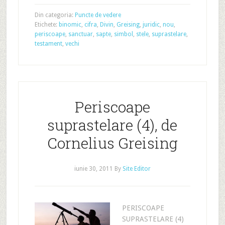
Din categoria:
Puncte de vedere
Etichete:
binomic
,
cifra
,
Divin
,
Greising
,
juridic
,
nou
,
periscoape
,
sanctuar
,
sapte
,
simbol
,
stele
,
suprastelare
,
testament
,
vechi
Periscoape
suprastelare (4), de
Cornelius Greising
iunie 30, 2011
By
Site Editor
PERISCOAPE
SUPRASTELARE (4)