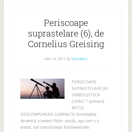
Periscoape
suprastelare (6), de
Cornelius Greising
iulie 14, 2011
By
Site Editor
PERISCOAPE
SUPRASTELARE (6)
SIMBOLISTICA
CIFREI 7 (urmare)
MITUL
DESCOMPUNERII LUMINII În formidabila
dinamică a luminii fizice există, aşa cum s-a
aratat, trei transformări fundamentale: