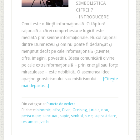
SIMBOLISTICA
CIFREI 7
- INTRODUCERE
Omul este o fiinţă informaţională. O făptură
raţională a cărei comprehesiune logică este
mediată prin semne informaţionale. Fluxul raţional
dintre Dumnezeu şi om nu poate fi declanşat şi
menţinut decât pe cale informaţională (cuvinte,
cifre, imagini, povestiri). Ideea comunicării divine
pe cale extrainformaţională – prin energii sau forţe
miraculoase – este nebiblică. O asemenea idee
apaţine gnosticismului sau misticismului …
[Citeşte
mai departe...]
Din categoria:
Puncte de vedere
Etichete:
binomic
,
cifra
,
Divin
,
Greising
,
juridic
,
nou
,
periscoape
,
sanctuar
,
sapte
,
simbol
,
stele
,
suprastelare
,
testament
,
vechi