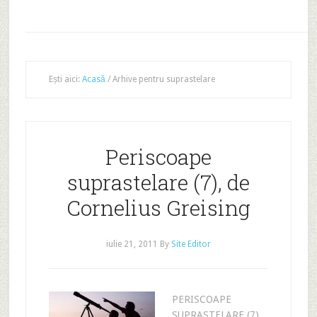
Ești aici:
Acasă
/
Arhive pentru suprastelare
Periscoape
suprastelare (7), de
Cornelius Greising
iulie 21, 2011
By
Site Editor
PERISCOAPE
SUPRASTELARE (7)