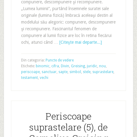
compunere, descompunere şi recompunere.
„Lumea luminii”, purtând însemnele suratei sale
originale (lumina fizică) îmbracă aceleaşi destin al
modelului său alegoric: compunere, descompunere
şi recompunere. Fascinantul fenomen de
compunere al lumii fizice are loc în retina fiecărui
ochi, atunci când …
[Citeşte mai departe...]
Din categoria:
Puncte de vedere
Etichete:
binomic
,
cifra
,
Divin
,
Greising
,
juridic
,
nou
,
periscoape
,
sanctuar
,
sapte
,
simbol
,
stele
,
suprastelare
,
testament
,
vechi
Periscoape
suprastelare (5), de