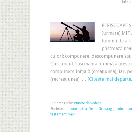
iulie 
PERISCOAPE S
(urmare) MIT
luminii de a fi
păstrează neal
culori: compunere, descompunere sau
Curcubeul. Fascinanta lumină a acestui
compunere iniţială (creaţiunea), iar, 
(recreaţiunea). …
[Citeşte mai departe..
Din categoria:
Puncte de vedere
Etichete:
binomic
,
cifra
,
Divin
,
Greising
,
juridic
,
nou
testament
,
vechi