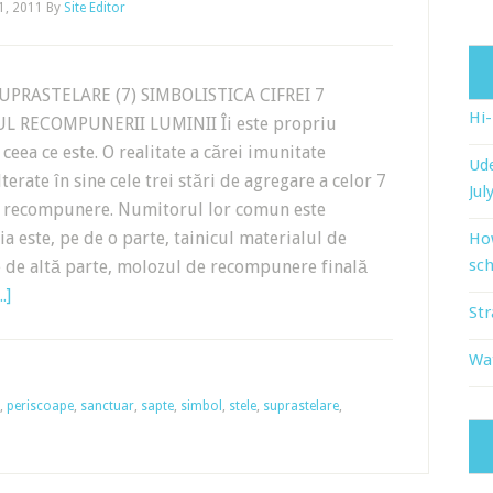
21, 2011
By
Site Editor
UPRASTELARE (7) SIMBOLISTICA CIFREI 7
Hi
UL RECOMPUNERII LUMINII Îi este propriu
 ceea ce este. O realitate a cărei imunitate
Ude
terate în sine cele trei stări de agregare a celor 7
Jul
 recompunere. Numitorul lor comun este
a este, pe de o parte, tainicul materialul de
Ho
sch
pe de altă parte, molozul de recompunere finală
.]
Str
Wat
,
periscoape
,
sanctuar
,
sapte
,
simbol
,
stele
,
suprastelare
,