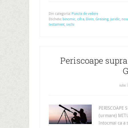
Din categoria:
Puncte de vedere
Etichete:
binomic
,
cifra
,
Divin
,
Greising
,
juridic
,
nou
testament
,
vechi
Periscoape supras
G
iulie 
PERISCOAPE S
(urmare) MITU
întocmai ca a 