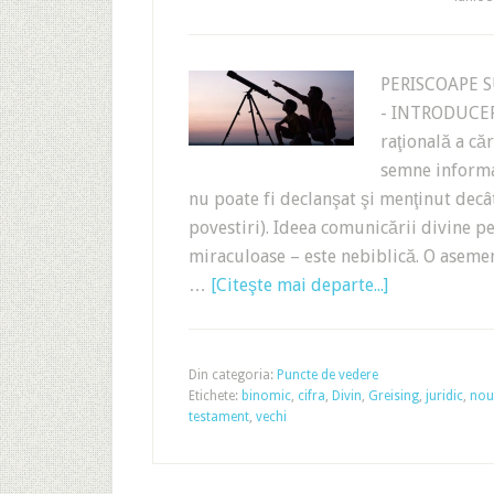
PERISCOAPE S
- INTRODUCERE
raţională a că
semne informa
nu poate fi declanşat şi menţinut decât
povestiri). Ideea comunicării divine pe
miraculoase – este nebiblică. O aseme
…
[Citeşte mai departe...]
Din categoria:
Puncte de vedere
Etichete:
binomic
,
cifra
,
Divin
,
Greising
,
juridic
,
nou
testament
,
vechi