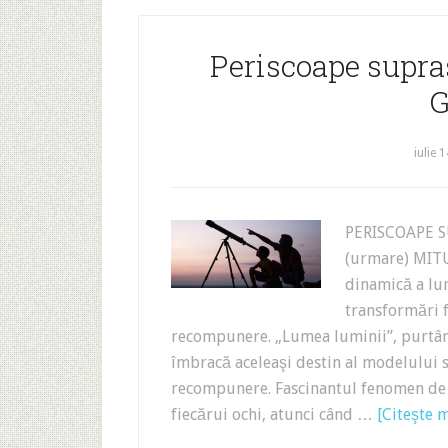
Periscoape supras
G
iulie 
PERISCOAPE S
(urmare) MIT
dinamică a lum
transformări
recompunere. „Lumea luminii”, purtând
îmbracă aceleaşi destin al modelului
recompunere. Fascinantul fenomen de c
fiecărui ochi, atunci când …
[Citeşte m