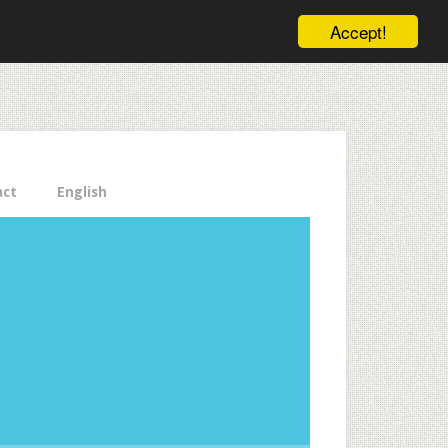
ele pe email aici!
Accept!
Close
act
English