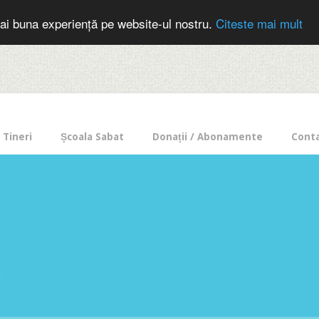
cer in mod frecvent?
Doneaza pentru Intercer aici!
Inscrie-te la buletin
ai buna experiență pe website-ul nostru.
Citeste mai mult
Tineri
Școala Sabat
Donații / Abonamente
Cont
e