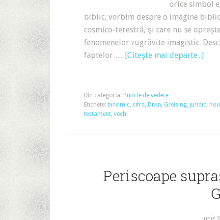
orice simbol 
biblic, vorbim despre o imagine biblic
cosmico-terestră, şi care nu se opreşte
fenomenelor zugrăvite imagistic. Desc
faptelor …
[Citeşte mai departe...]
Din categoria:
Puncte de vedere
Etichete:
binomic
,
cifra
,
Divin
,
Greising
,
juridic
,
nou
testament
,
vechi
Periscoape supras
G
iunie 