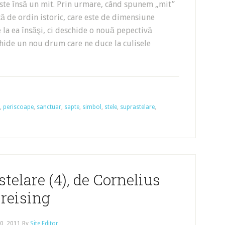
este însă un mit. Prin urmare, când spunem „mit”
ă de ordin istoric, care este de dimensiune
 la ea însăşi, ci deschide o nouă pepectivă
hide un nou drum care ne duce la culisele
,
periscoape
,
sanctuar
,
sapte
,
simbol
,
stele
,
suprastelare
,
telare (4), de Cornelius
reising
30, 2011
By
Site Editor