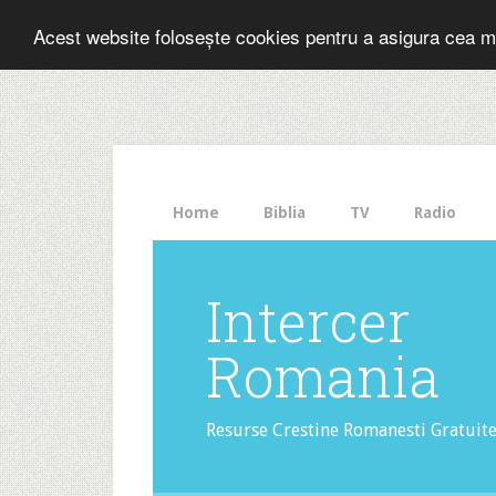
Folosesti Inter
Acest website folosește cookies pentru a asigura cea m
The
HelloBar
- a
little
bar
that
Home
Biblia
TV
Radio
gets
noticed!
Intercer
Romania
Resurse Crestine Romanesti Gratuit