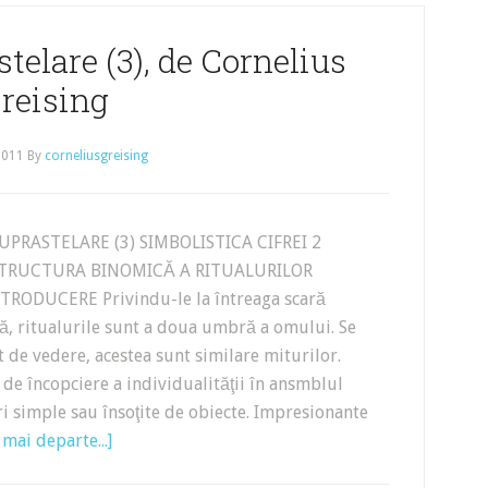
telare (3), de Cornelius
reising
2011
By
corneliusgreising
UPRASTELARE (3) SIMBOLISTICA CIFREI 2
 STRUCTURA BINOMICĂ A RITUALURILOR
RODUCERE Privindu-le la întreaga scară
ă, ritualurile sunt a doua umbră a omului. Se
de vedere, acestea sunt similare miturilor.
 de încopciere a individualităţii în ansmblul
ri simple sau însoţite de obiecte. Impresionante
 mai departe...]