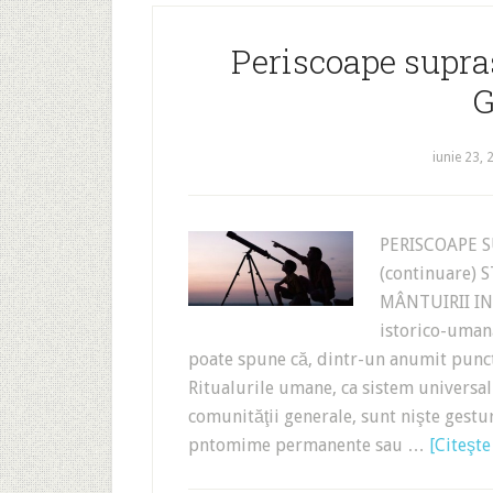
Periscoape supras
G
iunie 23, 
PERISCOAPE S
(continuare)
MÂNTUIRII INT
istorico-uman
poate spune că, dintr-un anumit punct 
Ritualurile umane, ca sistem universal
comunităţii generale, sunt nişte gestu
pntomime permanente sau …
[Citeşte