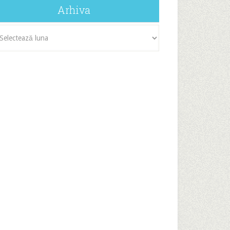
Arhiva
iva