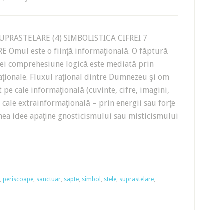
UPRASTELARE (4) SIMBOLISTICA CIFREI 7
 Omul este o fiinţă informaţională. O făptură
rei comprehesiune logică este mediată prin
ţionale. Fluxul raţional dintre Dumnezeu şi om
 pe cale informaţională (cuvinte, cifre, imagini,
 cale extrainformaţională – prin energii sau forţe
nea idee apaţine gnosticismului sau misticismului
,
periscoape
,
sanctuar
,
sapte
,
simbol
,
stele
,
suprastelare
,