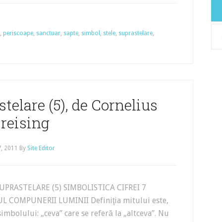
Arh
,
periscoape
,
sanctuar
,
sapte
,
simbol
,
stele
,
suprastelare
,
telare (5), de Cornelius
reising
7, 2011
By
Site Editor
UPRASTELARE (5) SIMBOLISTICA CIFREI 7
L COMPUNERII LUMINII Definiţia mitului este,
simbolului: „ceva” care se referă la „altceva”. Nu