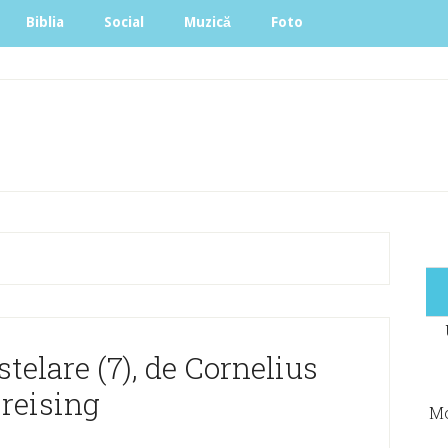
Biblia
Social
Muzică
Foto
telare (7), de Cornelius
reising
Mo