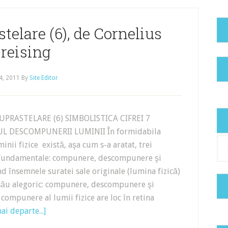
telare (6), de Cornelius
reising
14, 2011
By
Site Editor
UPRASTELARE (6) SIMBOLISTICA CIFREI 7
UL DESCOMPUNERII LUMINII În formidabila
Cat
inii fizice există, aşa cum s-a aratat, trei
 fundamentale: compunere, descompunere şi
 însemnele suratei sale originale (lumina fizică)
 său alegoric: compunere, descompunere şi
ompunere al lumii fizice are loc în retina
ai departe...]