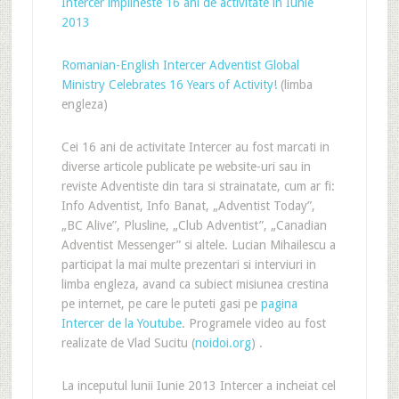
Intercer implineste 16 ani de activitate in Iunie
2013
Romanian-English Intercer Adventist Global
Ministry Celebrates 16 Years of Activity!
(limba
engleza)
Cei 16 ani de activitate Intercer au fost marcati in
diverse articole publicate pe website-uri sau in
reviste Adventiste din tara si strainatate, cum ar fi:
Info Adventist, Info Banat, „Adventist Today”,
„BC Alive”, Plusline, „Club Adventist”, „Canadian
Adventist Messenger” si altele. Lucian Mihailescu a
participat la mai multe prezentari si interviuri in
limba engleza, avand ca subiect misiunea crestina
pe internet, pe care le puteti gasi pe
pagina
Intercer de la Youtube
. Programele video au fost
realizate de Vlad Sucitu (
noidoi.org
) .
La inceputul lunii Iunie 2013 Intercer a incheiat cel