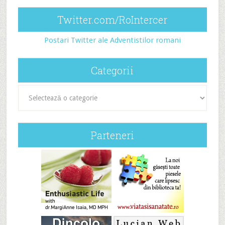
Twitter.com/RoIntercer
Postari Twitter ale Adventistilor romani
Categorii
Categorii
Parteneri