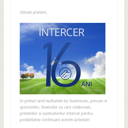
Stimati prieteni,
In primul rand multumim lui Dumnezeu, precum si
sponsorilor, bisericilor cu care colaboram,
prietenilor si sustinatorilor Intercer pentru
posibilitatea continuarii acestei activitati!