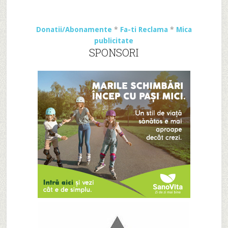
Donatii/Abonamente
*
Fa-ti Reclama
*
Mica
publicitate
SPONSORI