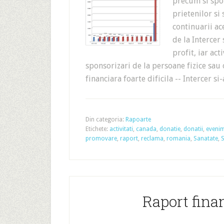
precum si spon
prietenilor si
continuarii ac
de la Intercer
profit, iar act
sponsorizari de la persoane fizice sau 
financiara foarte dificila -- Intercer s
Din categoria:
Rapoarte
Etichete:
activitati
,
canada
,
donatie
,
donatii
,
eveni
promovare
,
raport
,
reclama
,
romania
,
Sanatate
,
S
Raport finan