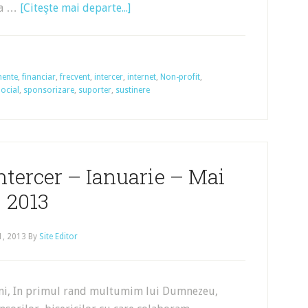
i-a …
[Citeşte mai departe...]
mente
,
financiar
,
frecvent
,
intercer
,
internet
,
Non-profit
,
ocial
,
sponsorizare
,
suporter
,
sustinere
ntercer – Ianuarie – Mai
2013
1, 2013
By
Site Editor
eni, In primul rand multumim lui Dumnezeu,