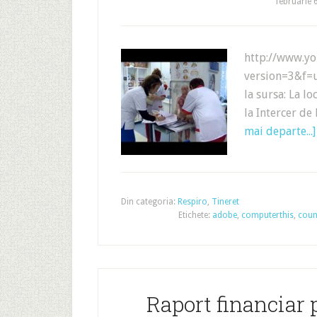
februarie 
http://www.y
version=3&f=
la sursa: La lo
la Intercer de
mai departe...]
Din categoria:
Respiro
,
Tineret
Etichete:
adobe
,
computerthis
,
coun
Raport financiar 