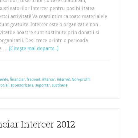
sorilor, bisericilor cu care colaboram,
 sustinatorilor Intercer pentru posibilitatea
estei activitati! Va reamintim ca toate materialele
 sunt gratuite. Intercer este o organizatie non-
ivitatile noastre sunt sustinute prin donatii si
organizatii. Desi trece printr-o perioada
i-a …
[Citeşte mai departe...]
mente
,
financiar
,
frecvent
,
intercer
,
internet
,
Non-profit
,
ocial
,
sponsorizare
,
suporter
,
sustinere
ciar Intercer 2012