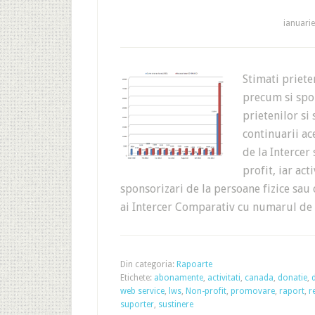
ianuarie
Stimati priet
precum si spon
prietenilor si
continuarii ac
de la Intercer
profit, iar act
sponsorizari de la persoane fizice sau 
ai Intercer Comparativ cu numarul d
Din categoria:
Rapoarte
Etichete:
abonamente
,
activitati
,
canada
,
donatie
,
web service
,
lws
,
Non-profit
,
promovare
,
raport
,
r
suporter
,
sustinere