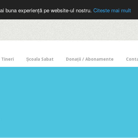
cer in mod frecvent?
Doneaza pentru Intercer aici!
Inscrie-te la buletin
ai buna experiență pe website-ul nostru.
Citeste mai mult
Tineri
Școala Sabat
Donații / Abonamente
Cont
e