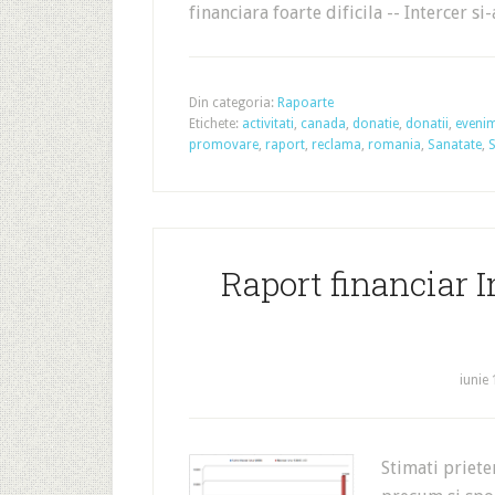
financiara foarte dificila -- Intercer s
Din categoria:
Rapoarte
Etichete:
activitati
,
canada
,
donatie
,
donatii
,
eveni
promovare
,
raport
,
reclama
,
romania
,
Sanatate
,
S
Raport financiar I
iunie 
Stimati priet