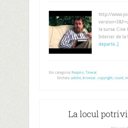
http://www.y
version=3&f=
la sursa: Cine 
Intercer de la
departe...]
Din categoria:
Respiro
,
Tineret
Etichete:
adobe
,
browser
,
copyright
,
count
,
i
La locul potriv