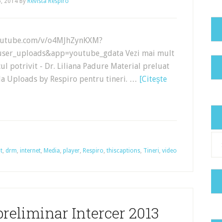
6, 2014
By
Revista Respiro
outube.com/v/o4MJhZynKXM?
user_uploads&app=youtube_gdata Vezi mai mult
cul potrivit - Dr. Liliana Padure Material preluat
 la Uploads by Respiro pentru tineri. …
[Citeşte
Cat
t
,
drm
,
internet
,
Media
,
player
,
Respiro
,
thiscaptions
,
Tineri
,
video
preliminar Intercer 2013