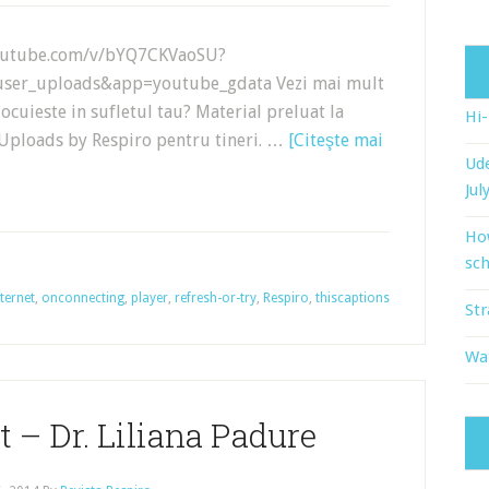
outube.com/v/bYQ7CKVaoSU?
user_uploads&app=youtube_gdata Vezi mai mult
locuieste in sufletul tau? Material preluat la
Hi
 Uploads by Respiro pentru tineri. …
[Citeşte mai
Ude
Jul
Ho
sch
nternet
,
onconnecting
,
player
,
refresh-or-try
,
Respiro
,
thiscaptions
Str
Wat
it – Dr. Liliana Padure