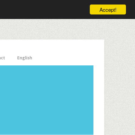
ele pe email aici!
Accept!
Close
act
English