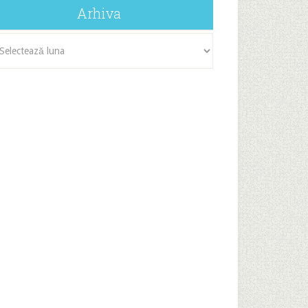
Arhiva
iva