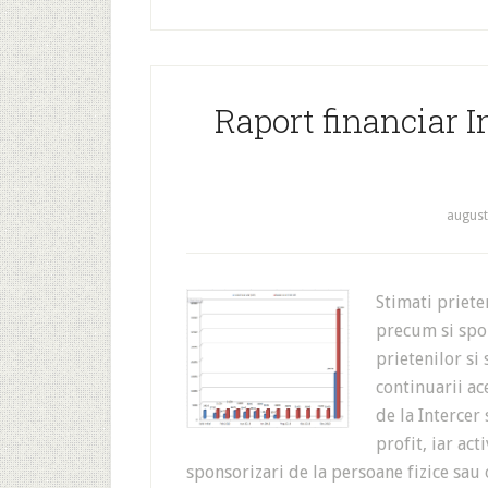
Raport financiar I
august
Stimati priet
precum si spon
prietenilor si
continuarii ac
de la Intercer
profit, iar act
sponsorizari de la persoane fizice sau 