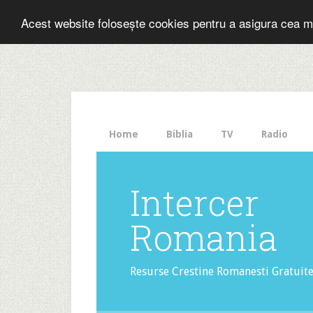
Folosesti Inter
Acest website folosește cookies pentru a asigura cea m
The
HelloBar
- a
little
bar
that
Home
Biblia
TV
Radio
gets
noticed!
Intercer
Romania
Resurse Crestine Romanesti Gratuit