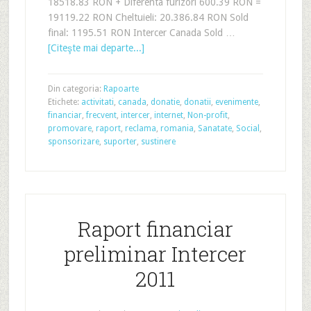
18518.83 RON + Diferenta furizori 600.39 RON =
19119.22 RON Cheltuieli: 20.386.84 RON Sold
final: 1195.51 RON Intercer Canada Sold …
[Citeşte mai departe...]
Din categoria:
Rapoarte
Etichete:
activitati
,
canada
,
donatie
,
donatii
,
evenimente
,
financiar
,
frecvent
,
intercer
,
internet
,
Non-profit
,
promovare
,
raport
,
reclama
,
romania
,
Sanatate
,
Social
,
sponsorizare
,
suporter
,
sustinere
Raport financiar
preliminar Intercer
2011