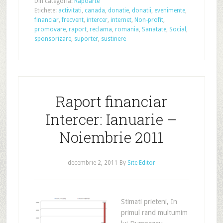
Din categoria:
Rapoarte
Etichete:
activitati
,
canada
,
donatie
,
donatii
,
evenimente
,
financiar
,
frecvent
,
intercer
,
internet
,
Non-profit
,
promovare
,
raport
,
reclama
,
romania
,
Sanatate
,
Social
,
sponsorizare
,
suporter
,
sustinere
Raport financiar
Intercer: Ianuarie –
Noiembrie 2011
decembrie 2, 2011
By
Site Editor
Stimati prieteni, In
primul rand multumim