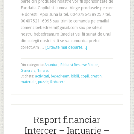
parte din produsele noastre vor fii sponsorizate de
Fundatia Copilul si Lumea. Alege produsele pe care
le doresti. Apoi suna la tel. 0040786438925 / tel.
0040752116995 sau trimite comanda pe emailul
comenzibebedream@gmail.com sau pe siteul
nostru bebedream.ro Imediat vei fii sunat de unul
din colegii nostrii si ti se va comunica pretul
corect.Am …
[Citeşte mai departe...]
Din categoria:
Anunturi
,
Biblia si Resurse Biblice
,
Generale
,
Tineret
Etichete:
activitati
,
bebedream
,
biblii
,
copii
,
crestin
,
materiale
,
puzzle
,
Reducere
Raport financiar
Intercer – Ianuarie –