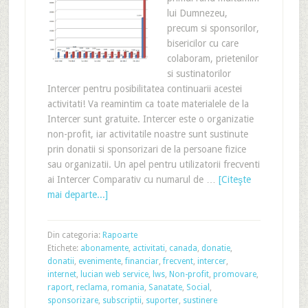
lui Dumnezeu,
precum si sponsorilor,
bisericilor cu care
colaboram, prietenilor
si sustinatorilor
Intercer pentru posibilitatea continuarii acestei
activitati! Va reamintim ca toate materialele de la
Intercer sunt gratuite. Intercer este o organizatie
non-profit, iar activitatile noastre sunt sustinute
prin donatii si sponsorizari de la persoane fizice
sau organizatii. Un apel pentru utilizatorii frecventi
ai Intercer Comparativ cu numarul de …
[Citeşte
mai departe...]
Din categoria:
Rapoarte
Etichete:
abonamente
,
activitati
,
canada
,
donatie
,
donatii
,
evenimente
,
financiar
,
frecvent
,
intercer
,
internet
,
lucian web service
,
lws
,
Non-profit
,
promovare
,
raport
,
reclama
,
romania
,
Sanatate
,
Social
,
sponsorizare
,
subscriptii
,
suporter
,
sustinere