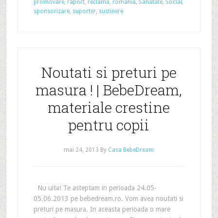
promovare
,
raport
,
reclama
,
romania
,
Sanatate
,
Social
,
sponsorizare
,
suporter
,
sustinere
Noutati si preturi pe
masura ! | BebeDream,
materiale crestine
pentru copii
mai 24, 2013
By
Casa BebeDream
Nu uita! Te asteptam in perioada 24.05-
05.06.2013 pe bebedream.ro. Vom avea noutati si
preturi pe masura. In aceasta perioada o mare