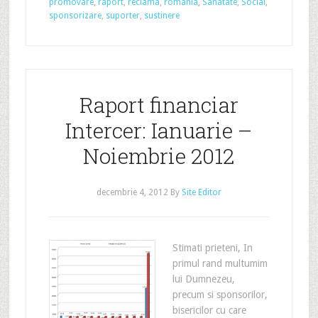
promovare
,
raport
,
reclama
,
romania
,
Sanatate
,
Social
,
sponsorizare
,
suporter
,
sustinere
Raport financiar
Intercer: Ianuarie –
Noiembrie 2012
decembrie 4, 2012
By
Site Editor
Stimati prieteni, In
primul rand multumim
lui Dumnezeu,
precum si sponsorilor,
bisericilor cu care