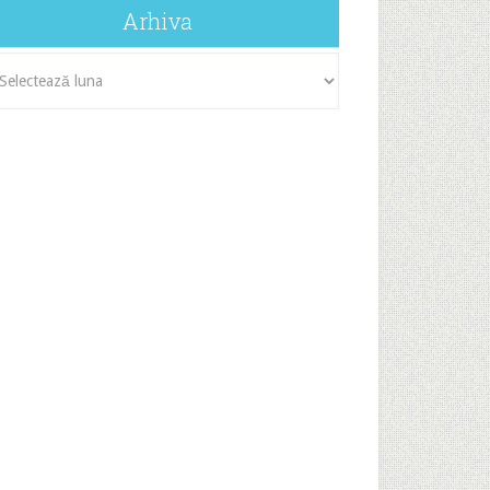
Arhiva
iva