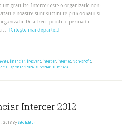
 sunt gratuite. Intercer este o organizatie non-
ivitatile noastre sunt sustinute prin donatii si
organizatii. Desi trece printr-o perioada
i-a …
[Citeşte mai departe...]
mente
,
financiar
,
frecvent
,
intercer
,
internet
,
Non-profit
,
ocial
,
sponsorizare
,
suporter
,
sustinere
ciar Intercer 2012
1, 2013
By
Site Editor