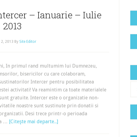
ntercer – Ianuarie – Iulie
2013
 2, 2013
By
Site Editor
eni, In primul rand multumim lui Dumnezeu,
sorilor, bisericilor cu care colaboram,
 sustinatorilor Intercer pentru posibilitatea
Cat
estei activitati! Va reamintim ca toate materialele
 sunt gratuite. Intercer este o organizatie non-
ivitatile noastre sunt sustinute prin donatii si
organizatii. Desi trece printr-o perioada
i-a …
[Citeşte mai departe...]