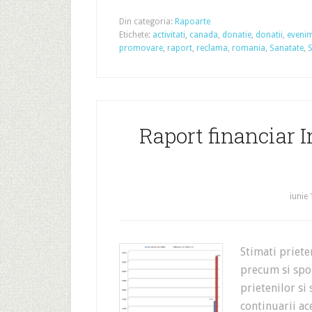
Din categoria:
Rapoarte
Etichete:
activitati
,
canada
,
donatie
,
donatii
,
eveni
promovare
,
raport
,
reclama
,
romania
,
Sanatate
,
S
Raport financiar I
iunie 
Stimati priet
precum si spon
prietenilor si
continuarii ac