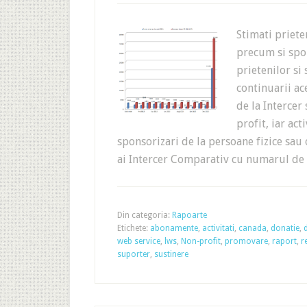
Stimati priet
precum si spon
prietenilor si
continuarii ac
de la Intercer
profit, iar act
sponsorizari de la persoane fizice sau 
ai Intercer Comparativ cu numarul d
Din categoria:
Rapoarte
Etichete:
abonamente
,
activitati
,
canada
,
donatie
,
web service
,
lws
,
Non-profit
,
promovare
,
raport
,
r
suporter
,
sustinere