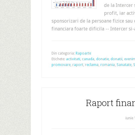
de la Intercer
profit, iar act
sponsorizari de la persoane fizice sau 
financiara foarte dificila -- Intercer s
Din categoria:
Rapoarte
Etichete:
activitati
,
canada
,
donatie
,
donatii
,
eveni
promovare
,
raport
,
reclama
,
romania
,
Sanatate
,
S
Raport finan
iunie 