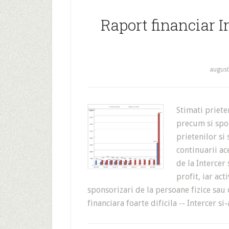
Raport financiar I
august
Stimati priet
precum si spon
prietenilor si
continuarii ac
de la Intercer
profit, iar act
sponsorizari de la persoane fizice sau 
financiara foarte dificila -- Intercer s