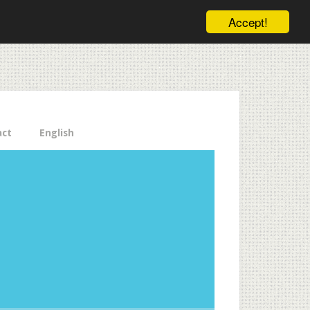
ele pe email aici!
Accept!
Close
act
English