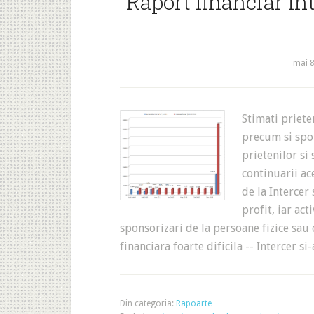
Raport financiar Int
mai 8
Stimati priet
precum si spon
prietenilor si
continuarii ac
de la Intercer
profit, iar act
sponsorizari de la persoane fizice sau 
financiara foarte dificila -- Intercer s
Din categoria:
Rapoarte