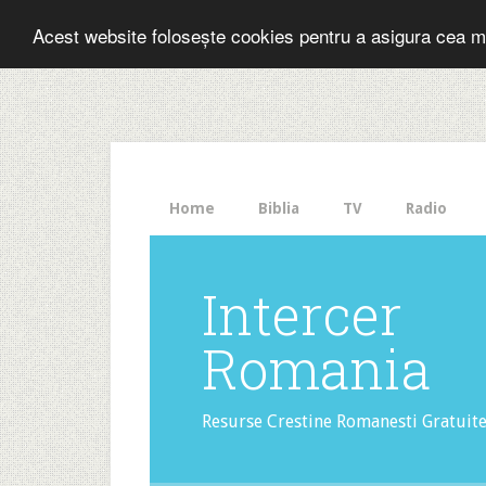
Folosesti Inter
Acest website folosește cookies pentru a asigura cea m
The
HelloBar
- a
little
bar
that
Home
Biblia
TV
Radio
gets
noticed!
Intercer
Romania
Resurse Crestine Romanesti Gratuit