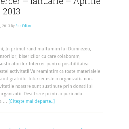
ercer – Ianuarie – Aprilie
2013
, 2013
By
Site Editor
eni, In primul rand multumim lui Dumnezeu,
sorilor, bisericilor cu care colaboram,
 sustinatorilor Intercer pentru posibilitatea
estei activitati! Va reamintim ca toate materialele
 sunt gratuite. Intercer este o organizatie non-
ivitatile noastre sunt sustinute prin donatii si
organizatii. Desi trece printr-o perioada
i-a …
[Citeşte mai departe...]