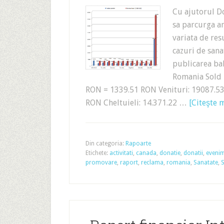
Cu ajutorul Do
sa parcurga an
variata de resu
cazuri de sana
publicarea bal
Romania Sold 
RON = 1339.51 RON Venituri: 19087.53
RON Cheltuieli: 14.371.22 …
[Citeşte m
Din categoria:
Rapoarte
Etichete:
activitati
,
canada
,
donatie
,
donatii
,
eveni
promovare
,
raport
,
reclama
,
romania
,
Sanatate
,
S