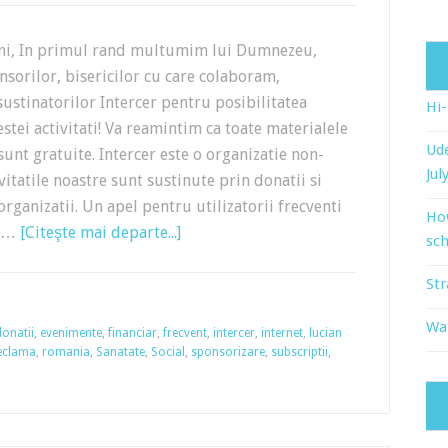
eni, In primul rand multumim lui Dumnezeu,
sorilor, bisericilor cu care colaboram,
 sustinatorilor Intercer pentru posibilitatea
Hi
estei activitati! Va reamintim ca toate materialele
Ude
 sunt gratuite. Intercer este o organizatie non-
Jul
ivitatile noastre sunt sustinute prin donatii si
organizatii. Un apel pentru utilizatorii frecventi
Ho
e …
[Citeşte mai departe...]
sch
Str
Wat
donatii
,
evenimente
,
financiar
,
frecvent
,
intercer
,
internet
,
lucian
eclama
,
romania
,
Sanatate
,
Social
,
sponsorizare
,
subscriptii
,