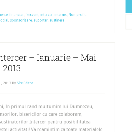
mente
,
financiar
,
frecvent
,
intercer
,
internet
,
Non-profit
,
Arh
ocial
,
sponsorizare
,
suporter
,
sustinere
ntercer – Ianuarie – Mai
2013
1, 2013
By
Site Editor
eni, In primul rand multumim lui Dumnezeu,
sorilor, bisericilor cu care colaboram,
 sustinatorilor Intercer pentru posibilitatea
estei activitati! Va reamintim ca toate materialele