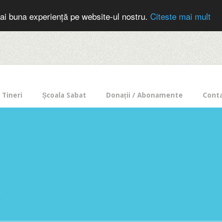
cer in mod frecvent?
Doneaza pentru Intercer aici!
Inscrie-te la buletin
ai buna experiență pe website-ul nostru.
Citeste mai mult
Tineri
Școala Sabat
Donații / Abonamente
Cont
e