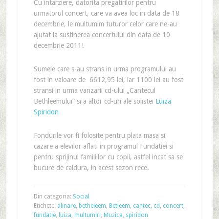
Cu intarziere, datorita pregatirilor pentru
urmatorul concert, care va avea loc in data de 18
decembrie, le multumim tuturor celor care ne-au
ajutat la sustinerea concertului din data de 10
decembrie 2011!
Sumele care s-au strans in urma programului au
fost in valoare de 6612,95 lei, iar 1100 lei au fost
stransi in urma vanzarii cd-ului „Cantecul
Bethleemului” si a altor cd-uri ale solistei
Luiza
Spiridon
Fondurile vor fi folosite pentru plata masa si
cazare a elevilor aflati in programul Fundatiei si
pentru sprijinul familiilor cu copii, astfel incat sa se
bucure de caldura, in acest sezon rece.
Din categoria:
Social
Etichete:
alinare
,
betheleem
,
Betleem
,
cantec
,
cd
,
concert
,
fundatie
,
luiza
,
multumiri
,
Muzica
,
spiridon