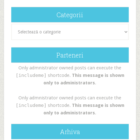
Categorii
Categorii
Parteneri
Only admnistrator owned posts can execute the
[includeme]
shortcode.
This message is shown
only to administrators
.
Only admnistrator owned posts can execute the
[includeme]
shortcode.
This message is shown
only to administrators
.
Arhiva