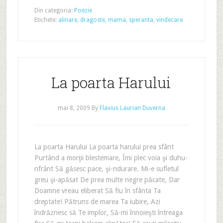
Din categoria:
Poezie
Etichete:
alinare
,
dragoste
,
mama
,
speranta
,
vindecare
La poarta Harului
mai 8, 2009
By
Flavius Laurian Duverna
La poarta Harului La poarta harului prea sfânt
Purtând a morţii blestemare, Îmi plec voia şi duhu-
nfrânt Să găsesc pace, şi-ndurare. Mi-e sufletul
greu şi-apăsat De prea multe negre păcate, Dar
Doamne vreau eliberat Să fiu în sfânta Ta
dreptate! Pătruns de marea Ta iubire, Azi
îndrăznesc să Te implor, Să-mi înnoieşti întreaga