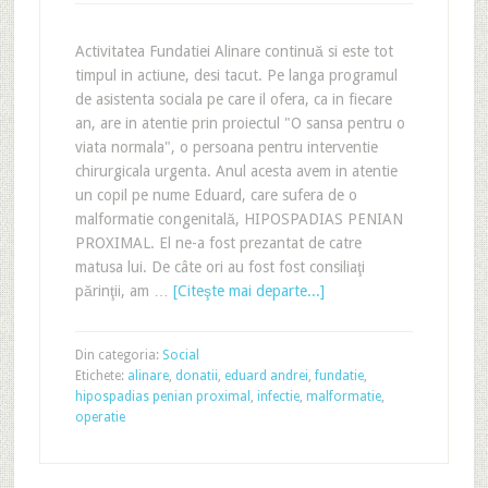
Activitatea Fundatiei Alinare continuă si este tot
timpul in actiune, desi tacut. Pe langa programul
de asistenta sociala pe care il ofera, ca in fiecare
an, are in atentie prin proiectul "O sansa pentru o
viata normala", o persoana pentru interventie
chirurgicala urgenta. Anul acesta avem in atentie
un copil pe nume Eduard, care sufera de o
malformatie congenitală, HIPOSPADIAS PENIAN
PROXIMAL. El ne-a fost prezantat de catre
matusa lui. De câte ori au fost fost consiliaţi
părinţii, am …
[Citeşte mai departe...]
Din categoria:
Social
Etichete:
alinare
,
donatii
,
eduard andrei
,
fundatie
,
hipospadias penian proximal
,
infectie
,
malformatie
,
operatie