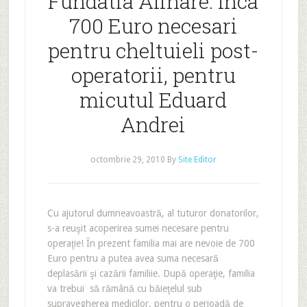
Fundatia Alinare: Inca
700 Euro necesari
pentru cheltuieli post-
operatorii, pentru
micutul Eduard
Andrei
octombrie 29, 2010
By
Site Editor
Cu ajutorul dumneavoastră, al tuturor donatorilor,
s-a reuşit acoperirea sumei necesare pentru
operaţie! În prezent familia mai are nevoie de 700
Euro pentru a putea avea suma necesară
deplasării şi cazării familiie. După operaţie, familia
va trebui să rămână cu băieţelul sub
supravegherea medicilor, pentru o perioadă de