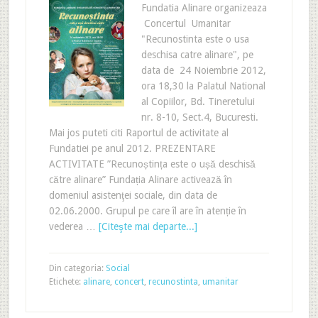
Fundatia Alinare organizeaza
Concertul Umanitar
"Recunostinta este o usa
deschisa catre alinare", pe
data de 24 Noiembrie 2012,
ora 18,30 la Palatul National
al Copiilor, Bd. Tineretului
nr. 8-10, Sect.4, Bucuresti.
Mai jos puteti citi Raportul de activitate al
Fundatiei pe anul 2012. PREZENTARE
ACTIVITATE ”Recunoștința este o ușă deschisă
către alinare” Fundația Alinare activează în
domeniul asistenţei sociale, din data de
02.06.2000. Grupul pe care îl are în atenție în
vederea …
[Citeşte mai departe...]
Din categoria:
Social
Etichete:
alinare
,
concert
,
recunostinta
,
umanitar