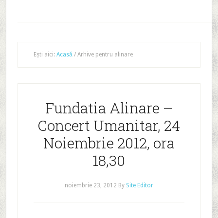
Ești aici:
Acasă
/
Arhive pentru alinare
Fundatia Alinare –
Concert Umanitar, 24
Noiembrie 2012, ora
18,30
noiembrie 23, 2012
By
Site Editor