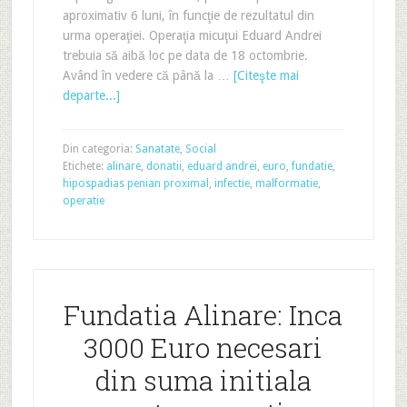
aproximativ 6 luni, în funcţie de rezultatul din
urma operaţiei. Operaţia micuţui Eduard Andrei
trebuia să aibă loc pe data de 18 octombrie.
Având în vedere că până la …
[Citeşte mai
departe...]
Din categoria:
Sanatate
,
Social
Etichete:
alinare
,
donatii
,
eduard andrei
,
euro
,
fundatie
,
hipospadias penian proximal
,
infectie
,
malformatie
,
operatie
Fundatia Alinare: Inca
3000 Euro necesari
din suma initiala