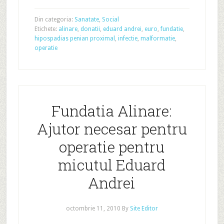
Din categoria:
Sanatate
,
Social
Etichete:
alinare
,
donatii
,
eduard andrei
,
euro
,
fundatie
,
hipospadias penian proximal
,
infectie
,
malformatie
,
operatie
Fundatia Alinare:
Ajutor necesar pentru
operatie pentru
micutul Eduard
Andrei
octombrie 11, 2010
By
Site Editor