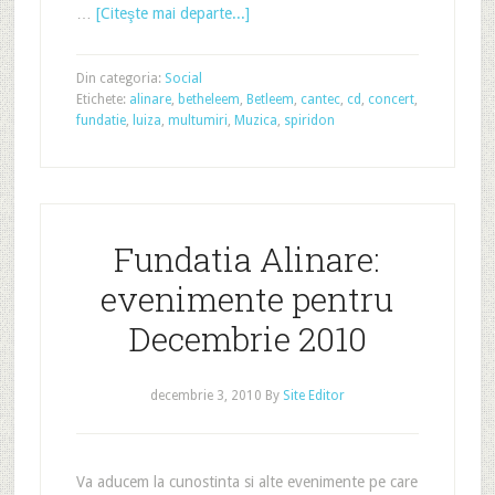
…
[Citeşte mai departe...]
Din categoria:
Social
Etichete:
alinare
,
betheleem
,
Betleem
,
cantec
,
cd
,
concert
,
fundatie
,
luiza
,
multumiri
,
Muzica
,
spiridon
Fundatia Alinare:
evenimente pentru
Decembrie 2010
decembrie 3, 2010
By
Site Editor
Va aducem la cunostinta si alte evenimente pe care