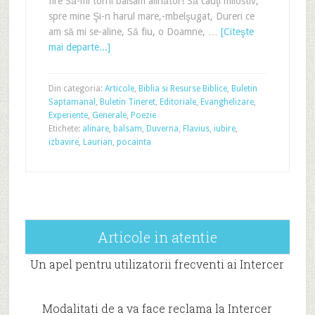
fire Să-mi torni balsam alinător! Să cauţi milostiv,
spre mine Şi-n harul mare,-mbelşugat, Dureri ce
am să mi se-aline, Să fiu, o Doamne, …
[Citeşte
mai departe...]
Din categoria:
Articole
,
Biblia si Resurse Biblice
,
Buletin
Saptamanal
,
Buletin Tineret
,
Editoriale
,
Evanghelizare
,
Experiente
,
Generale
,
Poezie
Etichete:
alinare
,
balsam
,
Duverna
,
Flavius
,
iubire
,
izbavire
,
Laurian
,
pocainta
Articole in atentie
Un apel pentru utilizatorii frecventi ai Intercer
Modalitati de a va face reclama la Intercer