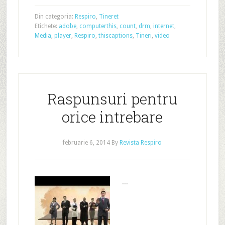
Din categoria:
Respiro
,
Tineret
Etichete:
adobe
,
computerthis
,
count
,
drm
,
internet
,
Media
,
player
,
Respiro
,
thiscaptions
,
Tineri
,
video
Raspunsuri pentru
orice intrebare
februarie 6, 2014
By
Revista Respiro
...