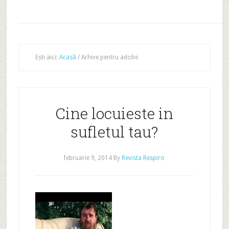
Ești aici:
Acasă
/
Arhive pentru adobe
Cine locuieste in
sufletul tau?
februarie 9, 2014
By
Revista Respiro