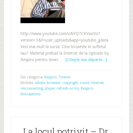
http://www.youtube.com/v/bYQ7CKVaoSU?
version=3&f=user_uploads&app=youtube_gdata
Vezi mai mult la sursa: Cine locuieste in sufletul
tau? Material preluat la Intercer de la Uploads by
Respiro pentru tineri. …
[Citeşte mai departe...]
Din categoria:
Respiro
,
Tineret
Etichete:
adobe
,
browser
,
copyright
,
count
,
internet
,
onconnecting
,
player
,
refresh-or-try
,
Respiro
,
thiscaptions
La locul potrivit – Dr.