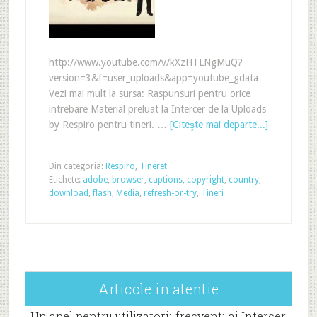
http://www.youtube.com/v/kXzHTLNgMuQ?
version=3&f=user_uploads&app=youtube_gdata
Vezi mai mult la sursa: Raspunsuri pentru orice
intrebare Material preluat la Intercer de la Uploads
by Respiro pentru tineri. …
[Citeşte mai departe...]
Din categoria:
Respiro
,
Tineret
Etichete:
adobe
,
browser
,
captions
,
copyright
,
country
,
download
,
flash
,
Media
,
refresh-or-try
,
Tineri
Articole in atentie
Un apel pentru utilizatorii frecventi ai Intercer