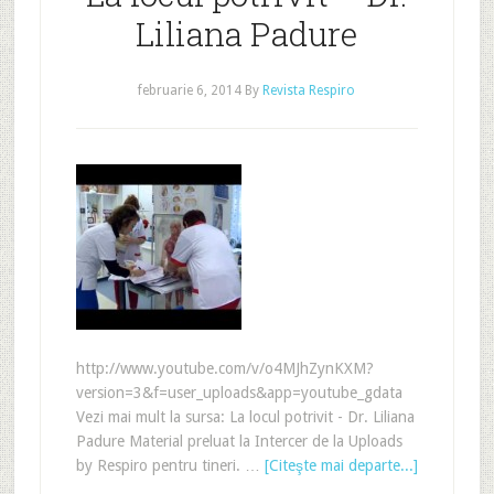
Liliana Padure
februarie 6, 2014
By
Revista Respiro
http://www.youtube.com/v/o4MJhZynKXM?
version=3&f=user_uploads&app=youtube_gdata
Vezi mai mult la sursa: La locul potrivit - Dr. Liliana
Padure Material preluat la Intercer de la Uploads
by Respiro pentru tineri. …
[Citeşte mai departe...]