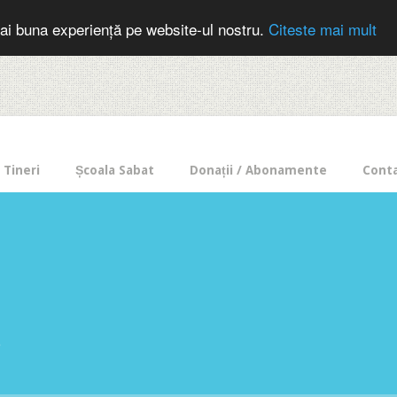
cer in mod frecvent?
Doneaza pentru Intercer aici!
Inscrie-te la buletin
ai buna experiență pe website-ul nostru.
Citeste mai mult
Tineri
Școala Sabat
Donații / Abonamente
Cont
e