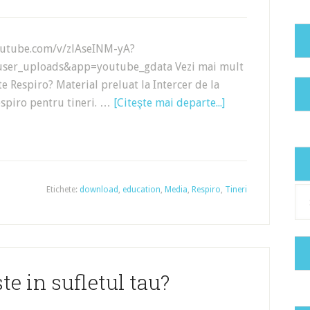
outube.com/v/zlAseINM-yA?
user_uploads&app=youtube_gdata Vezi mai mult
ste Respiro? Material preluat la Intercer de la
spiro pentru tineri. …
[Citeşte mai departe...]
Etichete:
download
,
education
,
Media
,
Respiro
,
Tineri
Cat
te in sufletul tau?