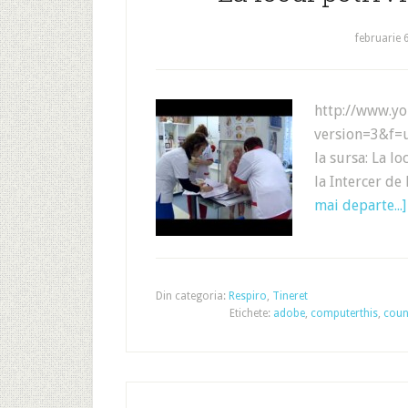
februarie 
http://www.y
version=3&f=
la sursa: La lo
la Intercer de
mai departe...]
Din categoria:
Respiro
,
Tineret
Etichete:
adobe
,
computerthis
,
coun