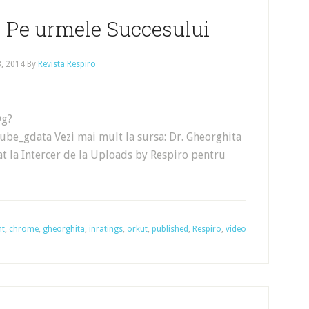
– Pe urmele Succesului
3, 2014
By
Revista Respiro
Dg?
e_gdata Vezi mai mult la sursa: Dr. Gheorghita
t la Intercer de la Uploads by Respiro pentru
nt
,
chrome
,
gheorghita
,
inratings
,
orkut
,
published
,
Respiro
,
video