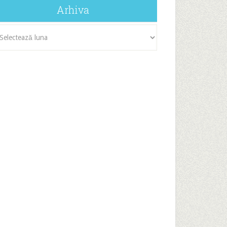
Arhiva
iva