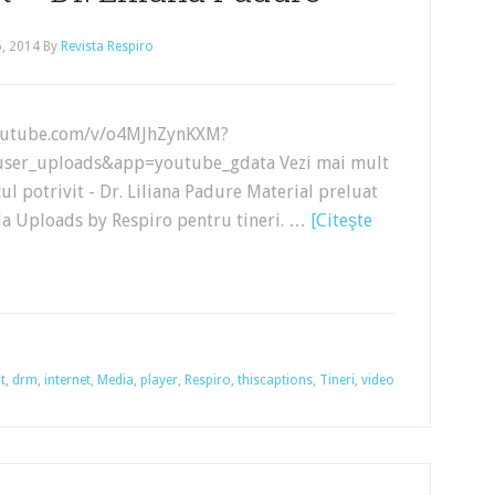
6, 2014
By
Revista Respiro
outube.com/v/o4MJhZynKXM?
user_uploads&app=youtube_gdata Vezi mai mult
cul potrivit - Dr. Liliana Padure Material preluat
 la Uploads by Respiro pentru tineri. …
[Citeşte
t
,
drm
,
internet
,
Media
,
player
,
Respiro
,
thiscaptions
,
Tineri
,
video