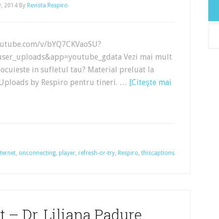
9, 2014
By
Revista Respiro
Arh
outube.com/v/bYQ7CKVaoSU?
user_uploads&app=youtube_gdata Vezi mai mult
locuieste in sufletul tau? Material preluat la
 Uploads by Respiro pentru tineri. …
[Citeşte mai
nternet
,
onconnecting
,
player
,
refresh-or-try
,
Respiro
,
thiscaptions
it – Dr. Liliana Padure