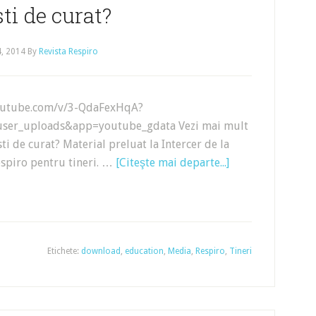
sti de curat?
4, 2014
By
Revista Respiro
outube.com/v/3-QdaFexHqA?
user_uploads&app=youtube_gdata Vezi mai mult
sti de curat? Material preluat la Intercer de la
spiro pentru tineri. …
[Citeşte mai departe...]
Etichete:
download
,
education
,
Media
,
Respiro
,
Tineri