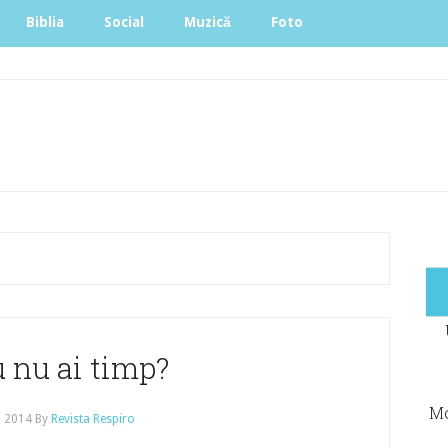
Biblia
Social
Muzică
Foto
u nu ai timp?
Mo
, 2014
By
Revista Respiro