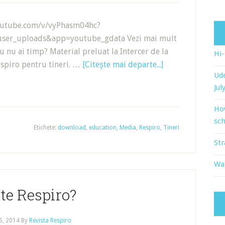
outube.com/v/vyPhasm04hc?
user_uploads&app=youtube_gdata Vezi mai mult
tu nu ai timp? Material preluat la Intercer de la
Hi
spiro pentru tineri. …
[Citeşte mai departe...]
Ude
Jul
Ho
sch
Etichete:
download
,
education
,
Media
,
Respiro
,
Tineri
Str
Wat
te Respiro?
6, 2014
By
Revista Respiro