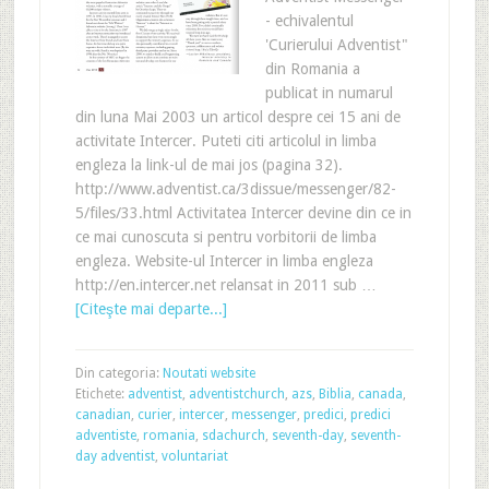
- echivalentul
'Curierului Adventist"
din Romania a
publicat in numarul
din luna Mai 2003 un articol despre cei 15 ani de
activitate Intercer. Puteti citi articolul in limba
engleza la link-ul de mai jos (pagina 32).
http://www.adventist.ca/3dissue/messenger/82-
5/files/33.html Activitatea Intercer devine din ce in
ce mai cunoscuta si pentru vorbitorii de limba
engleza. Website-ul Intercer in limba engleza
http://en.intercer.net relansat in 2011 sub …
[Citeşte mai departe...]
Din categoria:
Noutati website
Etichete:
adventist
,
adventistchurch
,
azs
,
Biblia
,
canada
,
canadian
,
curier
,
intercer
,
messenger
,
predici
,
predici
adventiste
,
romania
,
sdachurch
,
seventh-day
,
seventh-
day adventist
,
voluntariat