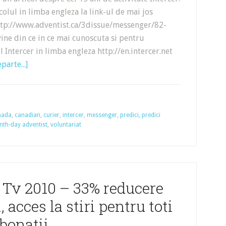
icolul in limba engleza la link-ul de mai jos
http://www.adventist.ca/3dissue/messenger/82-
vine din ce in ce mai cunoscuta si pentru
 Intercer in limba engleza http://en.intercer.net
parte...]
nada
,
canadian
,
curier
,
intercer
,
messenger
,
predici
,
predici
nth-day adventist
,
voluntariat
 Tv 2010 – 33% reducere
 acces la stiri pentru toti
bonatii