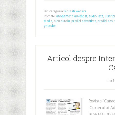
Din categoria:
Noutati website
Etichete:
abonament
,
adventist
,
audio
,
azs
,
Biseric
Media
,
nicu butoiu
,
predici adventiste
,
predici azs
,
youtube
Articol despre Inte
C
mai 1
Revista "Cana
'Curierului A
luna Mai 2003 