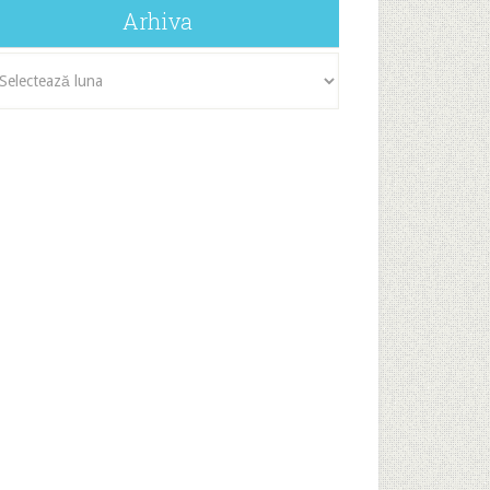
Arhiva
iva