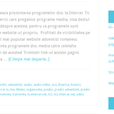
iteaza prezentarea programelor dvs. la Intercer Tv.
erici care pregatesc programe media, insa destul
 despre acestea, pentru ca programele sunt
Hi
e website-ul propriu. Profitati de vizibilitatea pe
Ude
cel mai popular website adventist romanesc
Jul
nta programele dvs. media catre celelalte
ti de acestea! Trimiteti link-ul acestei pagini
Ho
tea …
[Citeşte mai departe...]
sch
Str
Wat
isttv
,
adventistv
,
audio
,
audio-video
,
azs
,
Biserica
,
biserici
,
rcer tv
,
live
,
Media
,
organizatie
,
predici
,
predici adventiste
,
predici
ansmisie
,
transmite
,
tv.intercer.net
,
tv2
,
tv2.intercer.net
,
video