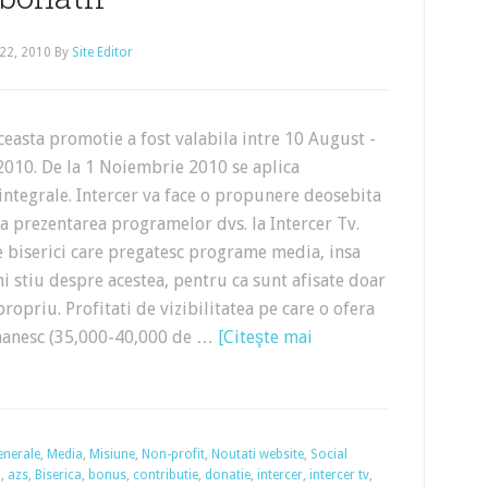
22, 2010
By
Site Editor
asta promotie a fost valabila intre 10 August -
010. De la 1 Noiembrie 2010 se aplica
ntegrale. Intercer va face o propunere deosebita
ta prezentarea programelor dvs. la Intercer Tv.
 biserici care pregatesc programe media, insa
i stiu despre acestea, pentru ca sunt afisate doar
ropriu. Profitati de vizibilitatea pe care o ofera
manesc (35,000-40,000 de …
[Citeşte mai
enerale
,
Media
,
Misiune
,
Non-profit
,
Noutati website
,
Social
o
,
azs
,
Biserica
,
bonus
,
contributie
,
donatie
,
intercer
,
intercer tv
,