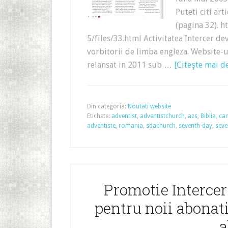
Puteti citi art
(pagina 32). 
5/files/33.html Activitatea Intercer de
vorbitorii de limba engleza. Website-ul
relansat in 2011 sub …
[Citeşte mai de
Din categoria:
Noutati website
Etichete:
adventist
,
adventistchurch
,
azs
,
Biblia
,
ca
adventiste
,
romania
,
sdachurch
,
seventh-day
,
seve
Promotie Intercer
pentru noii abonati,
a