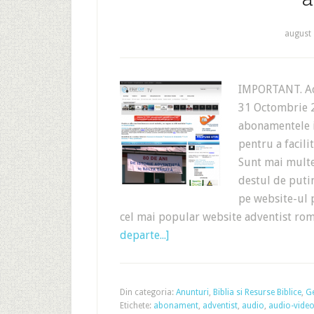
august 
IMPORTANT. Ace
31 Octombrie 2
abonamentele i
pentru a facili
Sunt mai multe
destul de putin
pe website-ul p
cel mai popular website adventist ro
departe...]
Din categoria:
Anunturi
,
Biblia si Resurse Biblice
,
G
Etichete:
abonament
,
adventist
,
audio
,
audio-vide