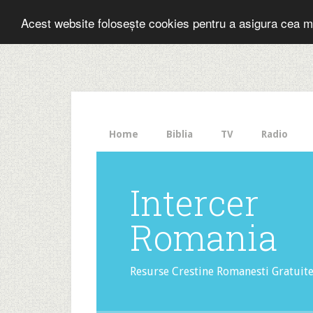
Folosesti Inter
Acest website folosește cookies pentru a asigura cea m
The
HelloBar
- a
little
bar
that
Home
Biblia
TV
Radio
gets
noticed!
Intercer
Romania
Resurse Crestine Romanesti Gratuit