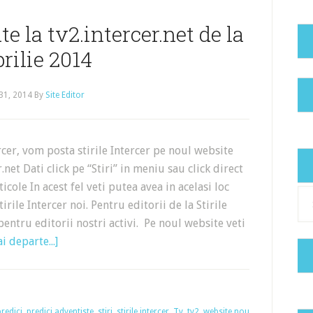
ate la tv2.intercer.net de la
prilie 2014
31, 2014
By
Site Editor
cer, vom posta stirile Intercer pe noul website
.net Dati click pe “Stiri” in meniu sau click direct
ticole In acest fel veti putea avea in acelasi loc
Cat
tirile Intercer noi. Pentru editorii de la Stirile
pentru editorii nostri activi. Pe noul website veti
i departe...]
predici
,
predici adventiste
,
stiri
,
stirile intercer
,
Tv
,
tv2
,
website nou