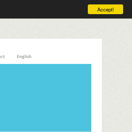
ele pe email aici!
Accept!
Close
act
English