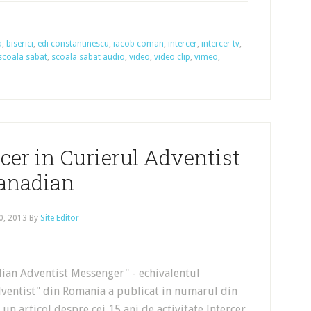
a
,
biserici
,
edi constantinescu
,
iacob coman
,
intercer
,
intercer tv
,
scoala sabat
,
scoala sabat audio
,
video
,
video clip
,
vimeo
,
rcer in Curierul Adventist
anadian
0, 2013
By
Site Editor
dian Adventist Messenger" - echivalentul
dventist" din Romania a publicat in numarul din
un articol despre cei 15 ani de activitate Intercer.