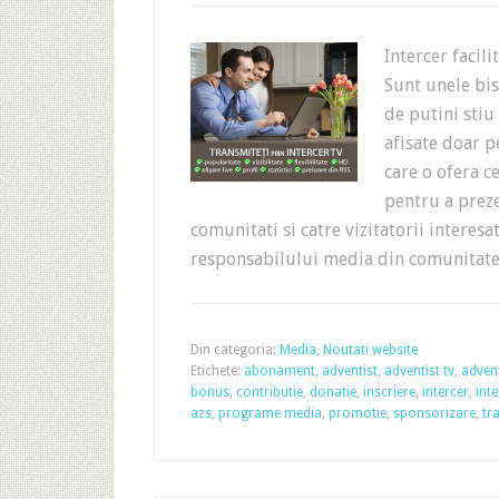
Intercer facil
Sunt unele bis
de putini stiu
afisate doar p
care o ofera 
pentru a preze
comunitati si catre vizitatorii interesa
responsabilului media din comunita
Din categoria:
Media
,
Noutati website
Etichete:
abonament
,
adventist
,
adventist tv
,
advent
bonus
,
contributie
,
donatie
,
inscriere
,
intercer
,
inte
azs
,
programe media
,
promotie
,
sponsorizare
,
tr