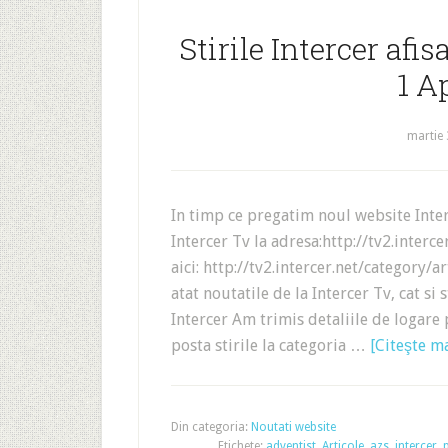
Stirile Intercer afis
1 A
martie 
In timp ce pregatim noul website Inter
Intercer Tv la adresa:http://tv2.intercer
aici: http://tv2.intercer.net/category/ar
atat noutatile de la Intercer Tv, cat si s
Intercer Am trimis detaliile de logare 
posta stirile la categoria …
[Citeşte ma
Din categoria:
Noutati website
Etichete:
adventist
,
Articole
,
azs
,
intercer
,