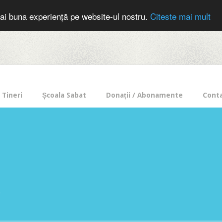
cer in mod frecvent?
Doneaza pentru Intercer aici!
Inscrie-te la buletin
ai buna experiență pe website-ul nostru.
Citeste mai mult
Tineri
Școala Sabat
Donații / Abonamente
Cont
e