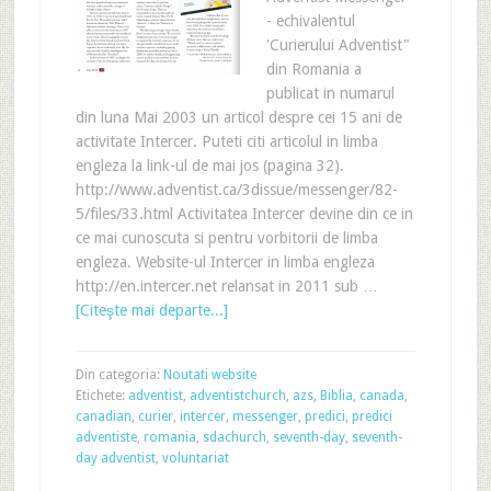
- echivalentul
'Curierului Adventist"
din Romania a
publicat in numarul
din luna Mai 2003 un articol despre cei 15 ani de
activitate Intercer. Puteti citi articolul in limba
engleza la link-ul de mai jos (pagina 32).
http://www.adventist.ca/3dissue/messenger/82-
5/files/33.html Activitatea Intercer devine din ce in
ce mai cunoscuta si pentru vorbitorii de limba
engleza. Website-ul Intercer in limba engleza
http://en.intercer.net relansat in 2011 sub …
[Citeşte mai departe...]
Din categoria:
Noutati website
Etichete:
adventist
,
adventistchurch
,
azs
,
Biblia
,
canada
,
canadian
,
curier
,
intercer
,
messenger
,
predici
,
predici
adventiste
,
romania
,
sdachurch
,
seventh-day
,
seventh-
day adventist
,
voluntariat