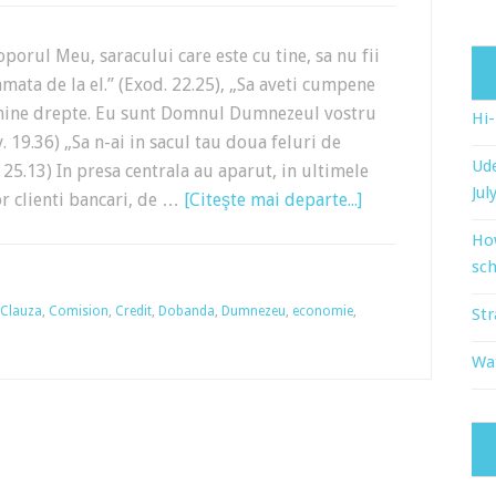
orul Meu, saracului care este cu tine, sa nu fii
amata de la el.” (Exod. 22.25), „Sa aveti cumpene
i hine drepte. Eu sunt Domnul Dumnezeul vostru
Hi
. 19.36) „Sa n-ai in sacul tau doua feluri de
Ude
. 25.13) In presa centrala au aparut, in ultimele
Jul
nor clienti bancari, de …
[Citeşte mai departe...]
Ho
sch
Clauza
,
Comision
,
Credit
,
Dobanda
,
Dumnezeu
,
economie
,
Str
Wat