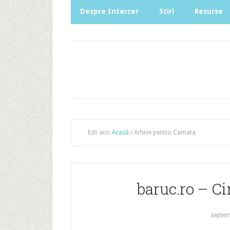
Despre Intercer
Stiri
Resurse
Ești aici:
Acasă
/
Arhive pentru Camata
baruc.ro – Ci
septem