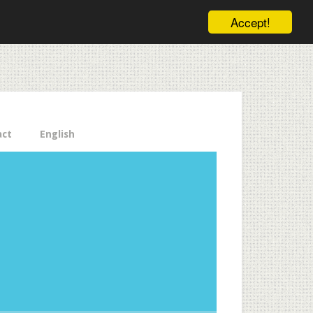
ele pe email aici!
Accept!
Close
act
English