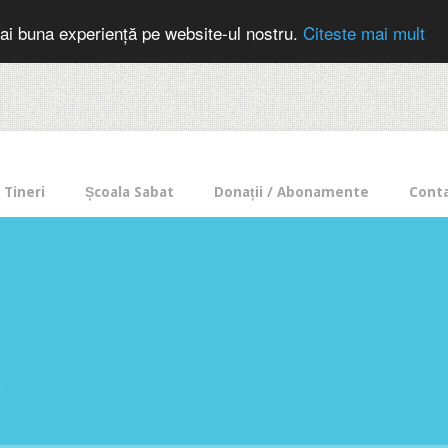
cer in mod frecvent?
Doneaza pentru Intercer aici!
Inscrie-te la buletin
ai buna experiență pe website-ul nostru.
Citeste mai mult
Tineri
Școala Sabat
Donații / Abonamente
Cont
e