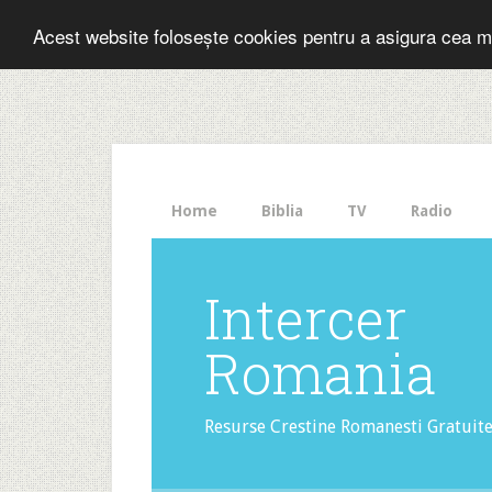
Folosesti Inter
Acest website folosește cookies pentru a asigura cea m
The
HelloBar
- a
little
bar
that
Home
Biblia
TV
Radio
gets
noticed!
Intercer
Romania
Resurse Crestine Romanesti Gratuit