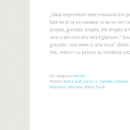
„Daca imprumuti bani vreunuia din pop
fata de el ca un camatar si sa nu ceri c
drepte, greutati drepte, efe drepte s
care v-am scos din tara Egiptului.” (Lev
greutati, una mare si alta mica.” (Deut
zile, referiri cu privire la initiativa u
Din categoria:
Articole
Etichete:
Banca
,
bani
,
baruc.ro
,
Camata
,
Camatar
,
Imprumut
,
minciuna
,
oferta
,
Pacat