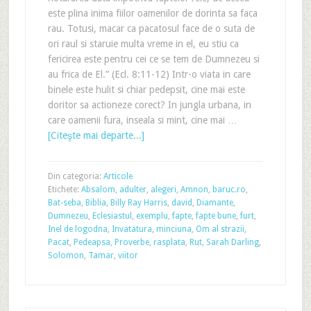
este plina inima fiilor oamenilor de dorinta sa faca
rau. Totusi, macar ca pacatosul face de o suta de
ori raul si staruie multa vreme in el, eu stiu ca
fericirea este pentru cei ce se tem de Dumnezeu si
au frica de El.” (Ecl. 8:11-12) Intr-o viata in care
binele este hulit si chiar pedepsit, cine mai este
doritor sa actioneze corect? In jungla urbana, in
care oamenii fura, inseala si mint, cine mai …
[Citeşte mai departe...]
Din categoria:
Articole
Etichete:
Absalom
,
adulter
,
alegeri
,
Amnon
,
baruc.ro
,
Bat-seba
,
Biblia
,
Billy Ray Harris
,
david
,
Diamante
,
Dumnezeu
,
Eclesiastul
,
exemplu
,
fapte
,
fapte bune
,
furt
,
Inel de logodna
,
Invatatura
,
minciuna
,
Om al strazii
,
Pacat
,
Pedeapsa
,
Proverbe
,
rasplata
,
Rut
,
Sarah Darling
,
Solomon
,
Tamar
,
viitor