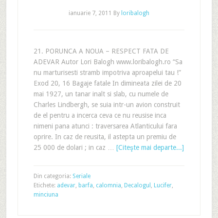
ianuarie 7, 2011
By
loribalogh
21. PORUNCA A NOUA – RESPECT FATA DE
ADEVAR Autor Lori Balogh www.loribalogh.ro “Sa
nu marturisesti stramb impotriva aproapelui tau !”
Exod 20, 16 Bagaje fatale In dimineata zilei de 20
mai 1927, un tanar inalt si slab, cu numele de
Charles Lindbergh, se suia intr-un avion construit
de el pentru a incerca ceva ce nu reusise inca
nimeni pana atunci : traversarea Atlanticului fara
oprire. In caz de reusita, il astepta un premiu de
25 000 de dolari ; in caz …
[Citeşte mai departe...]
Din categoria:
Seriale
Etichete:
adevar
,
barfa
,
calomnia
,
Decalogul
,
Lucifer
,
minciuna