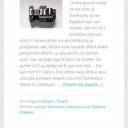
Cineva spunea odată
că noi vrem ca
Dumnezeu să ne
îngăduie aşa cum
suntem, dar noi nu-L
acceptăm aşa cum
este El. Fiecare dintre noi are întrebările şi
problemele sale, fiecare vede lucrurile diferit având
perspective diferite, şi asta pentru că suntem
unici. Sau cel puţin aşa ne place să credem. Nu
putem să Îl acceptăm pe El aşa cum este… Dar
cum este El? Când a fost ultima oară când ai spus
unei alte persoane despre cum este Dumnezeu? ›
citește în continuare …
[Citeşte mai departe...]
Din categoria:
Respiro
,
Tineret
Etichete:
caracter
,
Dumnezeu
,
minciuna
,
scut
,
valentina
dragusin