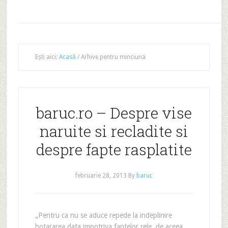
Ești aici:
Acasă
/
Arhive pentru minciuna
baruc.ro – Despre vise
naruite si recladite si
despre fapte rasplatite
februarie 28, 2013
By
baruc
„Pentru ca nu se aduce repede la indeplinire
hotararea data impotriva faptelor rele, de aceea