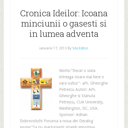
Cronica Ideilor: Icoana
minciunii o gasesti si
in lumea adventa
ianuarie 17, 2013
By
Site Editor
Motto:”Decat o viata
intreaga cioara mai bine o
vara vultur”- arh. Gheorghe
Petrescu Autori: Arh.
Gheorghe si Stanuta
Petrescu, CUA University,
Washington, DC, USA.
Sponsor: Adrian
Dobrovolschi Porunca a noua din Decalog
spune:”Sa nu marturisesti stramb impotriva