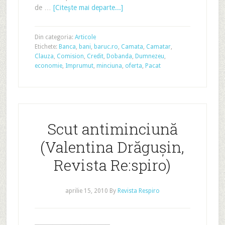
de …
[Citeşte mai departe...]
Din categoria:
Articole
Etichete:
Banca
,
bani
,
baruc.ro
,
Camata
,
Camatar
,
Clauza
,
Comision
,
Credit
,
Dobanda
,
Dumnezeu
,
economie
,
Imprumut
,
minciuna
,
oferta
,
Pacat
Scut antiminciună
(Valentina Drăgușin,
Revista Re:spiro)
aprilie 15, 2010
By
Revista Respiro