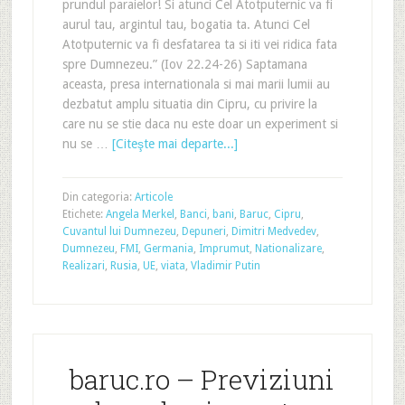
prundul paraielor! Si atunci Cel Atotputernic va fi
aurul tau, argintul tau, bogatia ta. Atunci Cel
Atotputernic va fi desfatarea ta si iti vei ridica fata
spre Dumnezeu.” (Iov 22.24-26) Saptamana
aceasta, presa internationala si mai marii lumii au
dezbatut amplu situatia din Cipru, cu privire la
care nu se stie daca nu este doar un experiment si
nu se …
[Citeşte mai departe...]
Din categoria:
Articole
Etichete:
Angela Merkel
,
Banci
,
bani
,
Baruc
,
Cipru
,
Cuvantul lui Dumnezeu
,
Depuneri
,
Dimitri Medvedev
,
Dumnezeu
,
FMI
,
Germania
,
Imprumut
,
Nationalizare
,
Realizari
,
Rusia
,
UE
,
viata
,
Vladimir Putin
baruc.ro – Previziuni