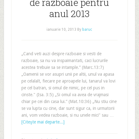
de razboaie pentru
anul 2013
ianuarie 10, 2013
By
baruc
„Cand veti auzi despre razboaie si vesti de
razboaie, sa nu va inspaimantati, caci lucrurile
acestea trebuie sa se intample.” (Marc.13:7)
„Oamenii se vor asupri unii pe altii, unul va apasa
pe celalalt, fiecare pe aproapele lui, tanarul va lovi
pe cel batran, si omul de nimic, pe cel pus in
cinste." (Isa. 3:5) „Si omul va avea de vrajmasi
chiar pe cei din casa lui.” (Mat.10:36) „Nu stiu cine
se va lupta cu cine, dar sunt sigur ca, in urmatorii
ani, vom vedea razboaie, si nu unele mici" sau …
[Citeşte mai departe...]