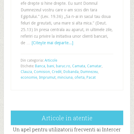
efe drepte si hine drepte. Eu sunt Domnul
Dumnezeul vostru care v-am scos din tara
Egiptului.” (Lev. 19.36) „Sa n-ai in sacul tau doua
feluri de greutati, una mare si alta mica.” (Deut.
25.13) In presa centrala au aparut, in ultimele zile,
referiri cu privire la initiativa unor clienti bancari,
de …
[Citeşte mai departe...]
Din categoria:
Articole
Etichete:
Banca
,
bani
,
baruc.ro
,
Camata
,
Camatar
,
Clauza
,
Comision
,
Credit
,
Dobanda
,
Dumnezeu
,
economie
,
Imprumut
,
minciuna
,
oferta
,
Pacat
Articole in atentie
Un apel pentru utilizatorii frecventi ai Intercer