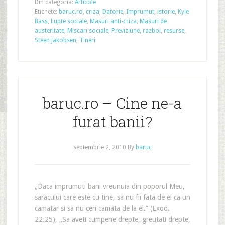
Din categoria:
Articole
Etichete:
baruc.ro
,
criza
,
Datorie
,
Imprumut
,
istorie
,
Kyle
Bass
,
Lupte sociale
,
Masuri anti-criza
,
Masuri de
austeritate
,
Miscari sociale
,
Previziune
,
razboi
,
resurse
,
Steen Jakobsen
,
Tineri
baruc.ro – Cine ne-a
furat banii?
septembrie 2, 2010
By
baruc
„Daca imprumuti bani vreunuia din poporul Meu,
saracului care este cu tine, sa nu fii fata de el ca un
camatar si sa nu ceri camata de la el.” (Exod.
22.25), „Sa aveti cumpene drepte, greutati drepte,