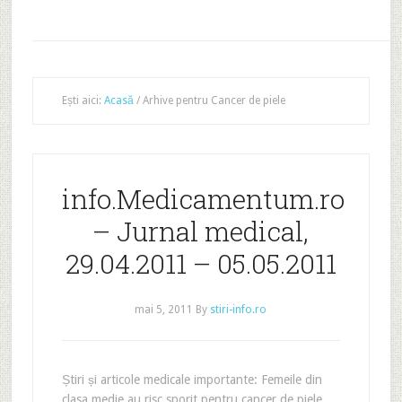
Ești aici:
Acasă
/
Arhive pentru Cancer de piele
info.Medicamentum.ro
– Jurnal medical,
29.04.2011 – 05.05.2011
mai 5, 2011
By
stiri-info.ro
Știri și articole medicale importante: Femeile din
clasa medie au risc sporit pentru cancer de piele