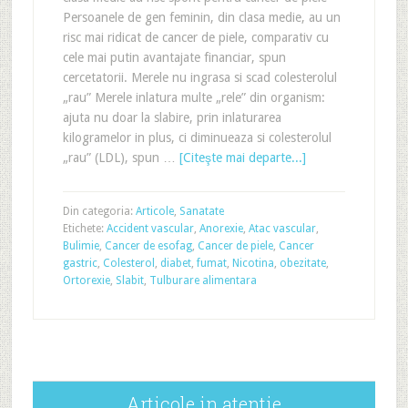
Persoanele de gen feminin, din clasa medie, au un
risc mai ridicat de cancer de piele, comparativ cu
cele mai putin avantajate financiar, spun
cercetatorii. Merele nu ingrasa si scad colesterolul
„rau” Merele inlatura multe „rele” din organism:
ajuta nu doar la slabire, prin inlaturarea
kilogramelor in plus, ci diminueaza si colesterolul
„rau” (LDL), spun …
[Citeşte mai departe...]
Din categoria:
Articole
,
Sanatate
Etichete:
Accident vascular
,
Anorexie
,
Atac vascular
,
Bulimie
,
Cancer de esofag
,
Cancer de piele
,
Cancer
gastric
,
Colesterol
,
diabet
,
fumat
,
Nicotina
,
obezitate
,
Ortorexie
,
Slabit
,
Tulburare alimentara
Articole in atentie