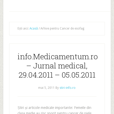
Ești aici:
Acasă
/
Arhive pentru Cancer de esofag
info.Medicamentum.ro
– Jurnal medical,
29.04.2011 – 05.05.2011
mai 5, 2011
By
stiri-info.ro
Știri și articole medicale importante: Femeile din
clasa medie au risc sporit pentru cancer de piele