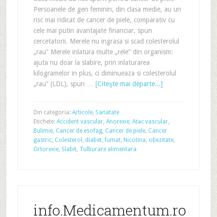
Persoanele de gen feminin, din clasa medie, au un
risc mai ridicat de cancer de piele, comparativ cu
cele mai putin avantajate financiar, spun
cercetatorii. Merele nu ingrasa si scad colesterolul
„rau” Merele inlatura multe „rele” din organism:
ajuta nu doar la slabire, prin inlaturarea
kilogramelor in plus, ci diminueaza si colesterolul
„rau” (LDL), spun …
[Citeşte mai departe...]
Din categoria:
Articole
,
Sanatate
Etichete:
Accident vascular
,
Anorexie
,
Atac vascular
,
Bulimie
,
Cancer de esofag
,
Cancer de piele
,
Cancer
gastric
,
Colesterol
,
diabet
,
fumat
,
Nicotina
,
obezitate
,
Ortorexie
,
Slabit
,
Tulburare alimentara
info.Medicamentum.ro