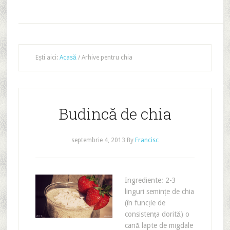
Ești aici:
Acasă
/
Arhive pentru chia
Budincă de chia
septembrie 4, 2013
By
Francisc
Ingrediente: 2-3
linguri semințe de chia
(în funcție de
consistența dorită) o
cană lapte de migdale