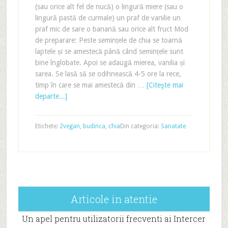
(sau orice alt fel de nucă) o lingură miere (sau o
lingură pastă de curmale) un praf de vanilie un
praf mic de sare o banană sau orice alt fruct Mod
de preparare: Peste semințele de chia se toarnă
laptele și se amestecă până când semințele sunt
bine înglobate. Apoi se adaugă mierea, vanilia și
sarea. Se lasă să se odihnească 4-5 ore la rece,
timp în care se mai amestecă din …
[Citeşte mai
departe...]
Etichete:
2vegan
,
budinca
,
chia
Din categoria:
Sanatate
Articole in atentie
Un apel pentru utilizatorii frecventi ai Intercer