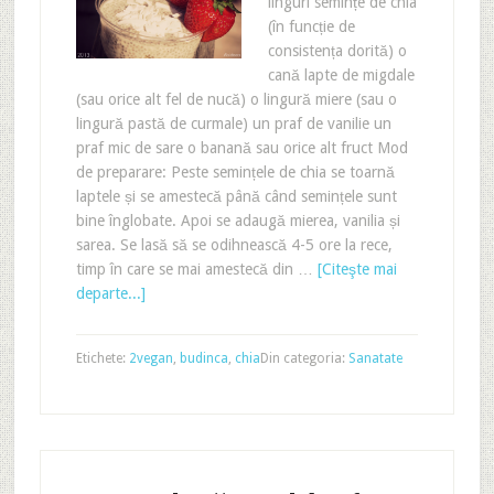
linguri semințe de chia
(în funcție de
consistența dorită) o
cană lapte de migdale
(sau orice alt fel de nucă) o lingură miere (sau o
lingură pastă de curmale) un praf de vanilie un
praf mic de sare o banană sau orice alt fruct Mod
de preparare: Peste semințele de chia se toarnă
laptele și se amestecă până când semințele sunt
bine înglobate. Apoi se adaugă mierea, vanilia și
sarea. Se lasă să se odihnească 4-5 ore la rece,
timp în care se mai amestecă din …
[Citeşte mai
departe...]
Etichete:
2vegan
,
budinca
,
chia
Din categoria:
Sanatate