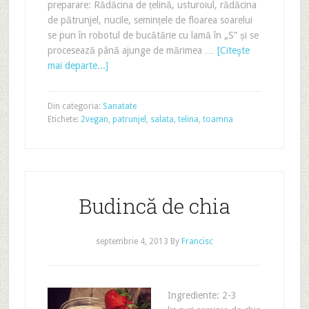
preparare: Rădăcina de țelină, usturoiul, rădăcina
de pătrunjel, nucile, semințele de floarea soarelui
se pun în robotul de bucătărie cu lamă în „S” și se
procesează până ajunge de mărimea …
[Citeşte
mai departe...]
Din categoria:
Sanatate
Etichete:
2vegan
,
patrunjel
,
salata
,
telina
,
toamna
Budincă de chia
septembrie 4, 2013
By
Francisc
Ingrediente: 2-3