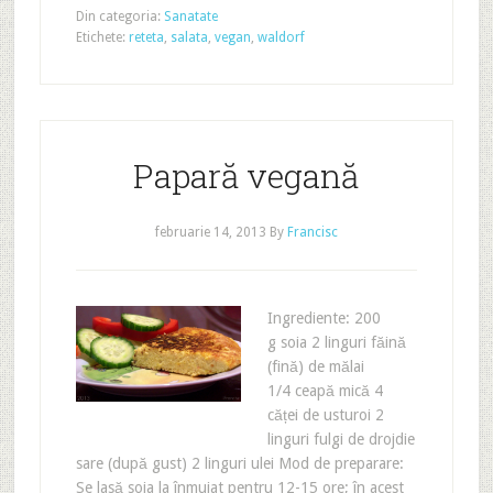
Din categoria:
Sanatate
Etichete:
reteta
,
salata
,
vegan
,
waldorf
Papară vegană
februarie 14, 2013
By
Francisc
Ingrediente: 200
g soia 2 linguri făină
(fină) de mălai
1/4 ceapă mică 4
căței de usturoi 2
linguri fulgi de drojdie
sare (după gust) 2 linguri ulei Mod de preparare:
Se lasă soia la înmuiat pentru 12-15 ore; în acest