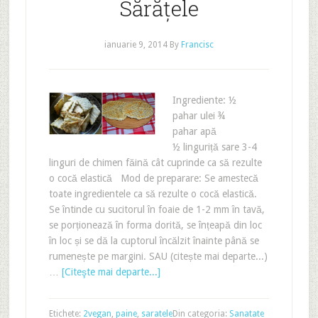
Sărățele
ianuarie 9, 2014
By
Francisc
Ingrediente: ½
pahar ulei ¾
pahar apă
½ linguriță sare 3-4
linguri de chimen făină cât cuprinde ca să rezulte
o cocă elastică Mod de preparare: Se amestecă
toate ingredientele ca să rezulte o cocă elastică.
Se întinde cu sucitorul în foaie de 1-2 mm în tavă,
se porționează în forma dorită, se înțeapă din loc
în loc și se dă la cuptorul încălzit înainte până se
rumenește pe margini. SAU (citește mai departe...)
…
[Citeşte mai departe...]
Etichete:
2vegan
,
paine
,
saratele
Din categoria:
Sanatate