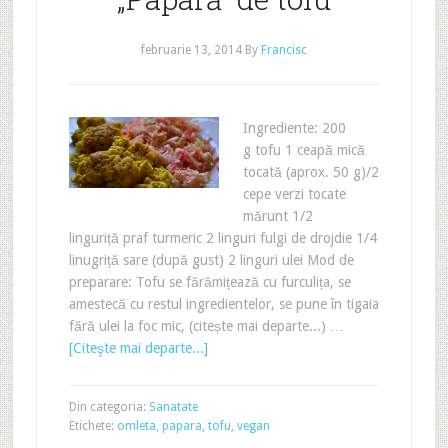
februarie 13, 2014
By
Francisc
Ingrediente: 200
g tofu 1 ceapă mică
tocată (aprox. 50 g)/2
cepe verzi tocate
mărunt 1/2
linguriță praf turmeric 2 linguri fulgi de drojdie 1/4
linugriță sare (după gust) 2 linguri ulei Mod de
preparare: Tofu se fărămițează cu furculița, se
amestecă cu restul ingredientelor, se pune în tigaia
fără ulei la foc mic, (citește mai departe...) …
[Citeşte mai departe...]
Din categoria:
Sanatate
Etichete:
omleta
,
papara
,
tofu
,
vegan