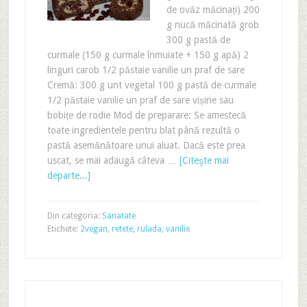
de ovăz măcinați) 200
g nucă măcinată grob
300 g pastă de
curmale (150 g curmale înmuiate + 150 g apă) 2
linguri carob 1/2 păstaie vanilie un praf de sare
Cremă: 300 g unt vegetal 100 g pastă de curmale
1/2 păstaie vanilie un praf de sare vișine sau
bobițe de rodie Mod de preparare: Se amestecă
toate ingredientele pentru blat până rezultă o
pastă asemănătoare unui aluat. Dacă este prea
uscat, se mai adaugă câteva …
[Citeşte mai
departe...]
Din categoria:
Sanatate
Etichete:
2vegan
,
retete
,
rulada
,
vanilie