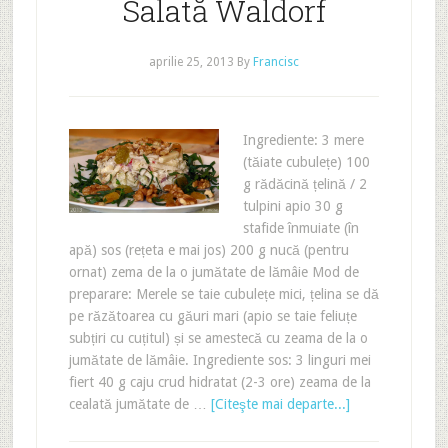
Salată Waldorf
aprilie 25, 2013
By
Francisc
Ingrediente: 3 mere
(tăiate cubulețe) 100
g rădăcină țelină / 2
tulpini apio 30 g
stafide înmuiate (în
apă) sos (rețeta e mai jos) 200 g nucă (pentru
ornat) zema de la o jumătate de lămâie Mod de
preparare: Merele se taie cubulețe mici, țelina se dă
pe răzătoarea cu găuri mari (apio se taie feliuțe
subțiri cu cuțitul) și se amestecă cu zeama de la o
jumătate de lămâie. Ingrediente sos: 3 linguri mei
fiert 40 g caju crud hidratat (2-3 ore) zeama de la
cealată jumătate de …
[Citeşte mai departe...]