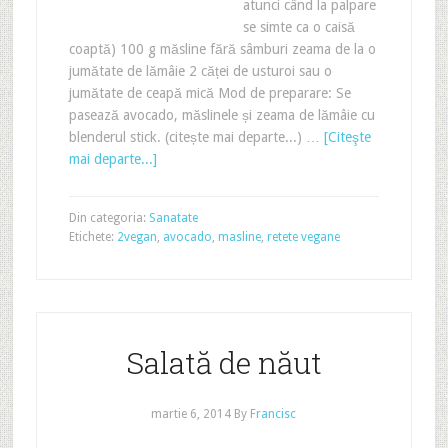
atunci când la palpare
se simte ca o caisă
coaptă) 100 g măsline fără sâmburi zeama de la o
jumătate de lămâie 2 căței de usturoi sau o
jumătate de ceapă mică Mod de preparare: Se
pasează avocado, măslinele și zeama de lămâie cu
blenderul stick. (citește mai departe...) …
[Citeşte
mai departe...]
Din categoria:
Sanatate
Etichete:
2vegan
,
avocado
,
masline
,
retete vegane
Salată de năut
martie 6, 2014
By
Francisc