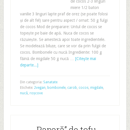
de cocos 2-3 linguri
miere 1/2 baton
vanilie 3 linguri lapte praf de orez (se poate folosi
și de alt fel) sare pentru aspect / ornat: 50 g fulgi
de cocos Mod de preparare: Untul de cocos se
topește pe baie de apă. Nuca de cocos se
răzuiește. Se amestecă apoi toate ingredientele.
Se modelează biluțe, care se vor da prin fulgii de
cocos. Bombonele cu nucă Ingrediente: 100 g
făină de migdale 50 g nucă …
[Citeşte mai
departe...]
Din categoria:
Sanatate
Etichete:
2vegan
,
bombonele
,
carob
,
cocos
,
migdale
,
nucă
,
roșcove
„Papară” de tofu