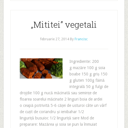
„Mititei” vegetali
februarie 27, 2014
By
Francisc
Ingrediente: 200
g mazăre 100 g soia
boabe 150 g griș 150
g gluten 100g făină
integrală 50 g fulgi de
drojdie 100 g nucă măcinată sau semințe de
floarea soarelui măcinate 2 linguri boia de ardei
o ceapă potrivită 5-6 căței de usturoi câte un vârf
de cuțit de coriandru și ienibahar 1/2
linguriță busuioc 1/2 linguriță sare Mod de
preparare: Mazărea și soia se pun la înmuiat