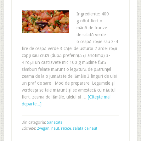
Ingrediente: 400
g năut fiert o
mână de frunze
de salată verde
o ceapă roșie sau 3-4
fire de ceapă verde 3 căței de usturoi 2 ardei roșii
copți sau cruzi (după preferință și anotimp) 3-
4 roșii un castravete mic 100 g măsline fără
sâmburi feliate mărunt o legătură de pătrunjel
zeama de la o jumătate de lămâie 3 linguri de ulei
un praf de sare Mod de preparare: Legumele și
verdeața se taie mărunt și se amestecă cu năutul
fiert, zeama de lămâie, uleiul și …
[Citeşte mai
departe...]
Din categoria:
Sanatate
Etichete:
2vegan
,
naut
,
retete
,
salata de naut