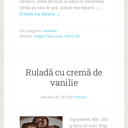
răcească. Uleiul de cocos se aduce la consistența
lichidă pe baia de apă. (citește mai departe...) …
[Citeşte mai departe...]
Din categoria:
Sanatate
Etichete:
2vegan
,
faina soia
,
retete
,
unt
Ruladă cu cremă de
vanilie
ianuarie 30, 2014
By
Francisc
Ingrediente: Blat: 200
g făină de ovăz (fulgi