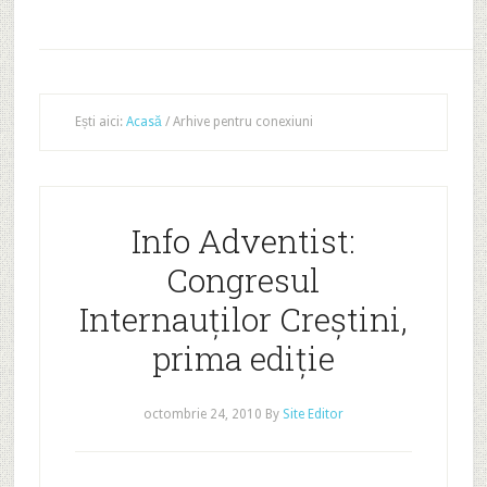
Ești aici:
Acasă
/
Arhive pentru conexiuni
Info Adventist:
Congresul
Internauților Creștini,
prima ediție
octombrie 24, 2010
By
Site Editor