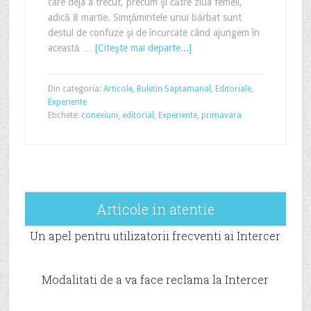
care deja a trecut, precum şi către ziua femeii,
adică 8 martie. Simţămintele unui bărbat sunt
destul de confuze şi de încurcate când ajungem în
această …
[Citeşte mai departe...]
Din categoria:
Articole
,
Buletin Saptamanal
,
Editoriale
,
Experiente
Etichete:
conexiuni
,
editorial
,
Experiente
,
primavara
Articole in atentie
Un apel pentru utilizatorii frecventi ai Intercer
Modalitati de a va face reclama la Intercer