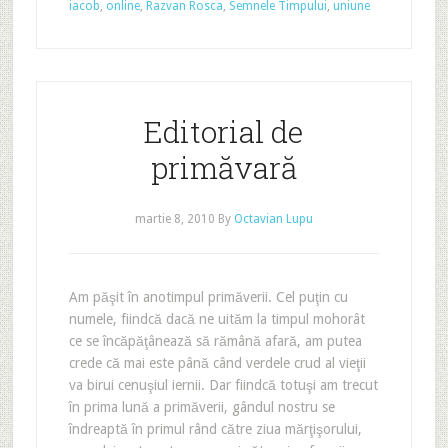
iacob
,
online
,
Razvan Rosca
,
Semnele Timpului
,
uniune
Editorial de
primăvară
martie 8, 2010
By
Octavian Lupu
Am păşit în anotimpul primăverii. Cel puţin cu
numele, fiindcă dacă ne uităm la timpul mohorât
ce se încăpăţânează să rămână afară, am putea
crede că mai este până când verdele crud al vieţii
va birui cenuşiul iernii. Dar fiindcă totuşi am trecut
în prima lună a primăverii, gândul nostru se
îndreaptă în primul rând către ziua mărţişorului,