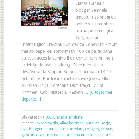
Clarisa Gâdea /
blogger Semnele
timpului Pasionaţii de
online s-au reunit cu
ocazia primei ediţii a
Congresului
Internauţilor Creştini. Sub deviza Conexiuni - mult
mai aproape, cei aproximativ 100 de participanţi
au avut acces la seminarii de comunicare online şi
activităţi de team-building. Evenimentul s-a
desfășurat la Stupini, Braşov în perioada 14-17
octombrie. Printre instructorii invitaţi s-au aflat
Aurelian Horja, Loredana Dumitraşcu, Alina
Kartman, Gabi Nistoran, Răzvan …
[Citeşte mai
departe...]
Din categoria:
AARC
,
Media
,
Misiune
Etichete:
akord media
,
alina kartman
,
Aurelian Horja
,
azs
,
blogger
,
comunicare
,
conexiuni
,
congres
,
crestin
,
gabi nistoran
,
internauti
,
loredana dumitrascu
,
norel