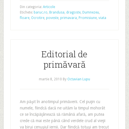
Din categoria:
Articole
Etichete:
baruc.ro
,
Brandusa
,
dragoste
,
Dumnezeu
,
floare
,
Ocrotire
,
poveste
,
primavara
,
Promisiune
,
viata
Editorial de
primăvară
martie 8, 2010
By
Octavian Lupu
Am păşit în anotimpul primăverii. Cel puţin cu
numele, fiindcă dacă ne uităm la timpul mohorât
ce se încăpăţânează să rămână afară, am putea
crede că mai este până când verdele crud al vieţii
va birui cenuşiul iernii. Dar fiindcă totuşi am trecut