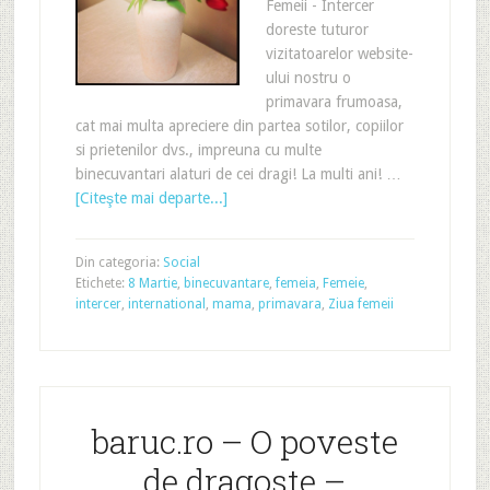
Femeii - Intercer
doreste tuturor
vizitatoarelor website-
ului nostru o
primavara frumoasa,
cat mai multa apreciere din partea sotilor, copiilor
si prietenilor dvs., impreuna cu multe
binecuvantari alaturi de cei dragi! La multi ani! …
[Citeşte mai departe...]
Din categoria:
Social
Etichete:
8 Martie
,
binecuvantare
,
femeia
,
Femeie
,
intercer
,
international
,
mama
,
primavara
,
Ziua femeii
baruc.ro – O poveste
de dragoste –