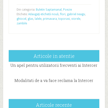
Din categoria:
Buletin Saptamanal
,
Poezie
Etichete:
Adaugaţi etichetă nouă
,
flori
,
gabriel neagu
,
ghiocel
,
glas
,
lalele
,
primavara
,
toporasi
,
viorele
,
zambile
Articole in atentie
Un apel pentru utilizatorii frecventi ai Intercer
Modalitati de a va face reclama la Intercer
Articole recente