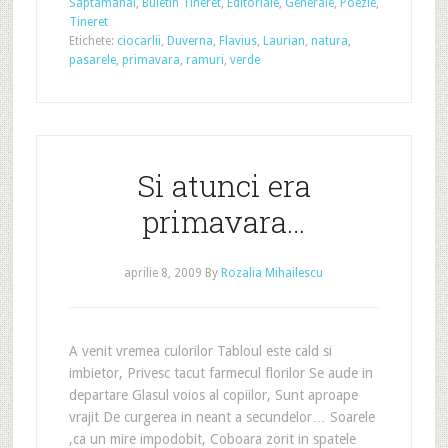
Saptamanal
,
Buletin Tineret
,
Editoriale
,
Generale
,
Poezie
,
Tineret
Etichete:
ciocarlii
,
Duverna
,
Flavius
,
Laurian
,
natura
,
pasarele
,
primavara
,
ramuri
,
verde
Si atunci era
primavara…
aprilie 8, 2009
By
Rozalia Mihailescu
A venit vremea culorilor Tabloul este cald si
imbietor, Privesc tacut farmecul florilor Se aude in
departare Glasul voios al copiilor, Sunt aproape
vrajit De curgerea in neant a secundelor… Soarele
,ca un mire impodobit, Coboara zorit in spatele