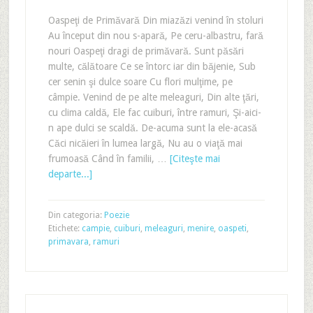
Oaspeţi de Primăvară Din miazăzi venind în stoluri
Au început din nou s-apară, Pe ceru-albastru, fară
nouri Oaspeţi dragi de primăvară. Sunt păsări
multe, călătoare Ce se întorc iar din băjenie, Sub
cer senin şi dulce soare Cu flori mulţime, pe
câmpie. Venind de pe alte meleaguri, Din alte ţări,
cu clima caldă, Ele fac cuiburi, între ramuri, Şi-aici-
n ape dulci se scaldă. De-acuma sunt la ele-acasă
Căci nicăieri în lumea largă, Nu au o viaţă mai
frumoasă Când în familii, …
[Citeşte mai
departe...]
Din categoria:
Poezie
Etichete:
campie
,
cuiburi
,
meleaguri
,
menire
,
oaspeti
,
primavara
,
ramuri