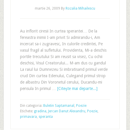
martie 26, 2009
By
Rozalia Mihailescu
Au inflorit ciresii In curtea sperantei… De la
fereastra inimii I-am privit Si admirandu-i, Am
incercat sa-i zugravesc, In culorile credintei, Pe
vasul fragil al sufletului. Providenta, Mi-a deschis
portile trecutului Si am reusit sa visez, Cu ochii
deschisi, Visul Creatorului... M-am dus cu gandul
La raiul lui Dumnezeu Si imbratisand primul verde
crud Din curtea Edenului, Culegand primul strop
de albastru Din Voronetul cerului, Ducandu-mi
pensula In primul …
[Citeşte mai departe...]
Din categoria:
Buletin Saptamanal
,
Poezie
Etichete:
gradina
,
Jercan Danut Alexandru
,
Poezie
,
primavara
,
speranta