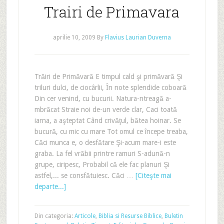
Trairi de Primavara
aprilie 10, 2009
By
Flavius Laurian Duverna
Trăiri de Primăvară E timpul cald şi primăvară Şi
triluri dulci, de ciocârlii, În note splendide coboară
Din cer venind, cu bucurii. Natura-ntreagă a-
mbrăcat Straie noi de-un verde clar, Caci toată
iarna, a aşteptat Când crivăţul, bătea hoinar. Se
bucură, cu mic cu mare Tot omul ce începe treaba,
Căci munca e, o desfătare Şi-acum mare-i este
graba. La fel vrăbii printre ramuri S-adună-n
grupe, ciripesc, Probabil că ele fac planuri Şi
astfel,... se consfătuiesc. Căci …
[Citeşte mai
departe...]
Din categoria:
Articole
,
Biblia si Resurse Biblice
,
Buletin