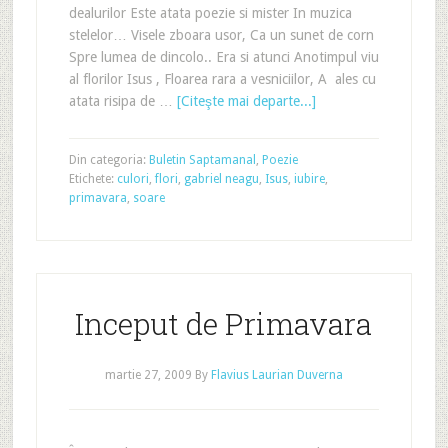
dealurilor Este atata poezie si mister In muzica
stelelor… Visele zboara usor, Ca un sunet de corn
Spre lumea de dincolo.. Era si atunci Anotimpul viu
al florilor Isus , Floarea rara a vesniciilor, A ales cu
atata risipa de …
[Citeşte mai departe...]
Din categoria:
Buletin Saptamanal
,
Poezie
Etichete:
culori
,
flori
,
gabriel neagu
,
Isus
,
iubire
,
primavara
,
soare
Inceput de Primavara
martie 27, 2009
By
Flavius Laurian Duverna