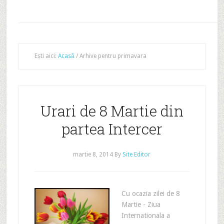
Ești aici:
Acasă
/
Arhive pentru primavara
Urari de 8 Martie din
partea Intercer
martie 8, 2014
By
Site Editor
Cu ocazia zilei de 8
Martie - Ziua
Internationala a