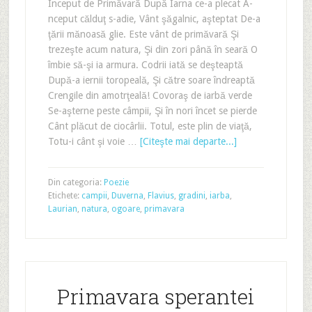
Început de Primăvară După Iarna ce-a plecat A-
nceput călduţ s-adie, Vânt şăgalnic, aşteptat De-a
ţării mănoasă glie. Este vânt de primăvară Şi
trezeşte acum natura, Şi din zori până în seară O
îmbie să-şi ia armura. Codrii iată se deşteaptă
După-a iernii toropeală, Şi către soare îndreaptă
Crengile din amotrţeală! Covoraş de iarbă verde
Se-aşterne peste câmpii, Şi în nori încet se pierde
Cânt plăcut de ciocârlii. Totul, este plin de viaţă,
Totu-i cânt şi voie …
[Citeşte mai departe...]
Din categoria:
Poezie
Etichete:
campii
,
Duverna
,
Flavius
,
gradini
,
iarba
,
Laurian
,
natura
,
ogoare
,
primavara
Primavara sperantei