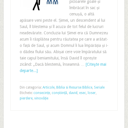
picioarele goale și
îmbrăcat în sac și
cenușă, o altă
apăsare veni peste el. Șimei, un descendent al lui
Saul, îl blestema și îl acuza de tot felul de lucruri
neadevărate. Concluzia lui Șimei era că Dumnezeu
acum îi răsplătea pentru răutatea pe care a arătat-
o față de Saul, și acum Domnul îi lua împărăția și i-
o dădea fiului său. Abișai cere voie împăratului să
taie capul beniamitului, însă David îl oprește
zicând: „Dacă blestemă, înseamnă …
[Citeşte mai
departe...]
Din categoria:
Articole
,
Biblia si Resurse Biblice
,
Seriale
Etichete:
consecințe
,
conștiință
,
david
,
esec
,
loser
,
pierdere
,
vinovăție