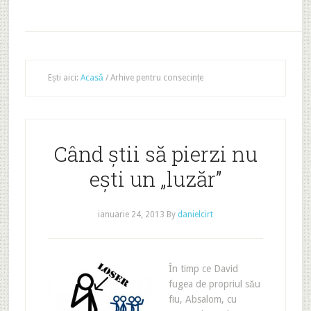
Ești aici:
Acasă
/
Arhive pentru consecințe
Când știi să pierzi nu
ești un „luzăr”
ianuarie 24, 2013
By
danielcirt
În timp ce David
fugea de propriul său
fiu, Absalom, cu