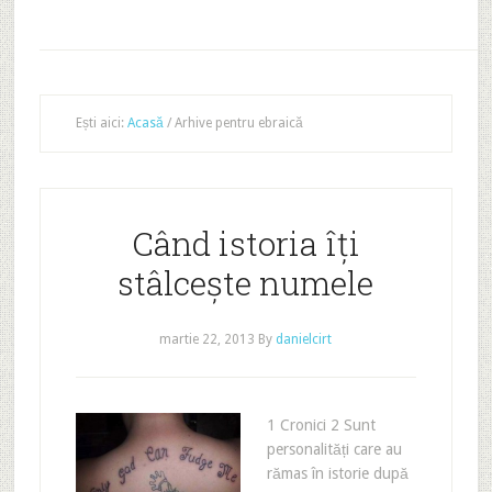
Ești aici:
Acasă
/
Arhive pentru ebraică
Când istoria îți
stâlcește numele
martie 22, 2013
By
danielcirt
1 Cronici 2 Sunt
personalități care au
rămas în istorie după