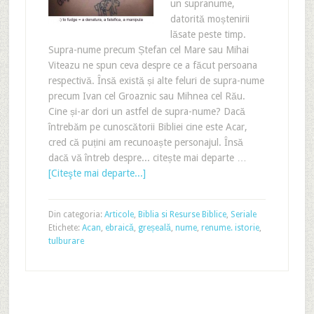
un supranume,
datorită moștenirii
lăsate peste timp.
Supra-nume precum Ștefan cel Mare sau Mihai
Viteazu ne spun ceva despre ce a făcut persoana
respectivă. Însă există și alte feluri de supra-nume
precum Ivan cel Groaznic sau Mihnea cel Rău.
Cine și-ar dori un astfel de supra-nume? Dacă
întrebăm pe cunoscătorii Bibliei cine este Acar,
cred că puțini am recunoaște personajul. Însă
dacă vă întreb despre... citește mai departe …
[Citeşte mai departe...]
Din categoria:
Articole
,
Biblia si Resurse Biblice
,
Seriale
Etichete:
Acan
,
ebraică
,
greșeală
,
nume
,
renume. istorie
,
tulburare