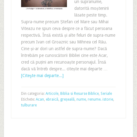
un supranume,
datorită moștenirii
lăsate peste timp.
Supra-nume precum Ștefan cel Mare sau Mihai
Viteazu ne spun ceva despre ce a făcut persoana
respectivă. Însă există și alte feluri de supra-nume
precum Ivan cel Groaznic sau Mihnea cel Rău.
Cine și-ar dori un astfel de supra-nume? Dacă
întrebăm pe cunoscătorii Bibliei cine este Acar,
cred că puțini am recunoaște personajul. Însă
dacă vă întreb despre... citește mai departe …
[Citeşte mai departe...]
Din categoria:
Articole
,
Biblia si Resurse Biblice
,
Seriale
Etichete:
Acan
,
ebraică
,
greșeală
,
nume
,
renume. istorie
,
tulburare