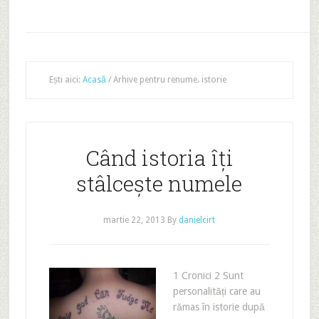
Ești aici:
Acasă
/
Arhive pentru renume. istorie
Când istoria îți
stâlcește numele
martie 22, 2013
By
danielcirt
1 Cronici 2 Sunt
personalități care au
rămas în istorie după