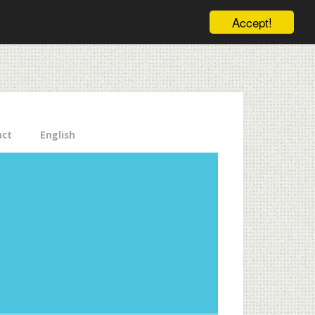
ele pe email aici!
Accept!
Close
act
English