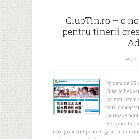
ClubTin.ro – o no
pentru tinerii cres
Ad
august 
In data de 25
Bisericii Adve
primei retele 
totii cunoastem
perioada adole
sprijinul lor,
care proiectul poate fi gasit. In interio