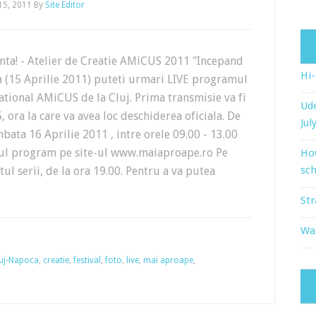
 15, 2011
By
Site Editor
nta! - Atelier de Creatie AMiCUS 2011 "Incepand
Hi
a (15 Aprilie 2011) puteti urmari LIVE programul
ational AMiCUS de la Cluj. Prima transmisie va fi
Ude
, ora la care va avea loc deschiderea oficiala. De
Jul
ata 16 Aprilie 2011 , intre orele 09.00 - 13.00
regul program pe site-ul www.maiaproape.ro Pe
Ho
sch
tul serii, de la ora 19.00. Pentru a va putea
Str
Wat
uj-Napoca
,
creatie
,
festival
,
foto
,
live
,
mai aproape
,