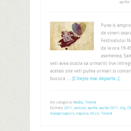
aprilie
Pune-ți ampre
de vineri sear
Festivalului N
de la ora 19.45
asemenea, Samb
veti avea ocazia sa urmariti live int
acelasi site veti putea urmari si concer
bucura …
[Citeşte mai departe...]
Din categoria:
Media
,
Tineret
Etichete:
2011
,
amicus
,
aprilie
,
aprilie 2011
,
cluj
,
Cl
maiaproape.ro
,
napoca
,
tin.ro
,
Tineret