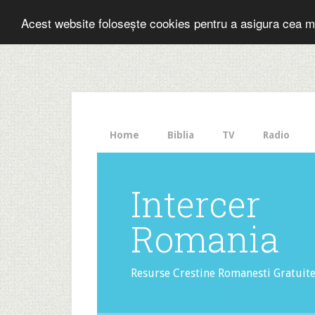
Folosesti Inter
Acest website folosește cookies pentru a asigura cea m
The
HelloBar
- a
little
bar
that
Home
Biblia
TV
Radio
gets
noticed!
Intercer
Romania
Resurse Crestine Romanesti Gratuit