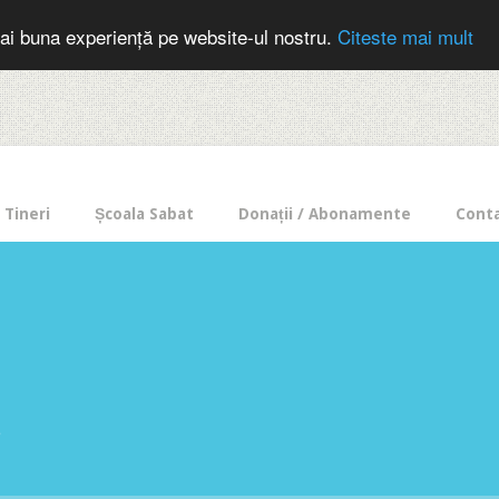
cer in mod frecvent?
Doneaza pentru Intercer aici!
Inscrie-te la buletin
ai buna experiență pe website-ul nostru.
Citeste mai mult
Tineri
Școala Sabat
Donații / Abonamente
Cont
e