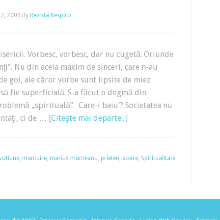
22, 2009
By
Revista Respiro
bisericii. Vorbesc, vorbesc, dar nu cugetă. Oriunde
nţi”. Nu din aceia maxim de sinceri, care n-au
 de goi, ale căror vorbe sunt lipsite de miez.
să fie superficială. S-a făcut o dogmă din
problemă „spirituală”. Care-i baiu’? Societatea nu
entaţi, ci de …
[Citeşte mai departe...]
votiune
,
mantuire
,
marius munteanu
,
prieten
,
soare
,
Spiritualitate