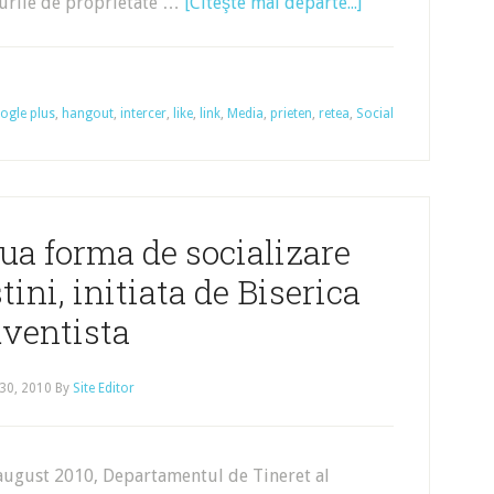
turile de proprietate …
[Citeşte mai departe...]
ogle plus
,
hangout
,
intercer
,
like
,
link
,
Media
,
prieten
,
retea
,
Social
ua forma de socializare
tini, initiata de Biserica
ventista
30, 2010
By
Site Editor
 august 2010, Departamentul de Tineret al