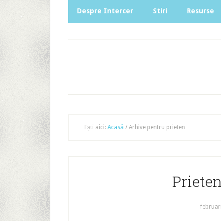
Despre Intercer
Stiri
Resurse
Ești aici:
Acasă
/
Arhive pentru prieten
Prieten
februar