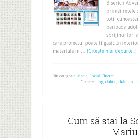
Bisericii Adve
primei retele 
totii cunoastem
perioada adole
sprijinul lor,
care proiectul poate fi gasit. In interio
materiale in …
[Citeşte mai departe...]
Din categoria:
Media
,
Social
,
Tineret
Etichete:
blog
,
clubtin
,
clubtin.ro
,
Cum să stai la So
Mariu