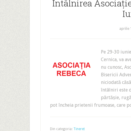
Întâlnirea Asociație
Iu
aprilie
Pe 29-30 iunie
Cernica, va ave
nu cunosc, Aso
Bisericii Adve
niciodată căsă
întâlniri este
părtășie, rugă
pot încheia prietenii frumoase, care p
Din categoria:
Tineret