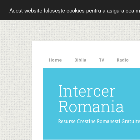
Folosesti Inter
Acest website folosește cookies pentru a asigura cea m
The
HelloBar
- a
little
bar
that
Home
Biblia
TV
Radio
gets
noticed!
Intercer
Romania
Resurse Crestine Romanesti Gratuit