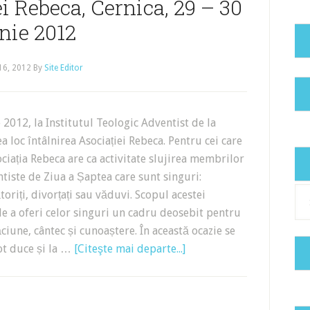
i Rebeca, Cernica, 29 – 30
nie 2012
 16, 2012
By
Site Editor
 2012, la Institutul Teologic Adventist de la
a loc întâlnirea Asociației Rebeca. Pentru cei care
ciația Rebeca are ca activitate slujirea membrilor
ntiste de Ziua a Șaptea care sunt singuri:
Cat
toriți, divorțați sau văduvi. Scopul acestei
 de a oferi celor singuri un cadru deosebit pentru
ciune, cântec și cunoaștere. În această ocazie se
ot duce și la …
[Citeşte mai departe...]