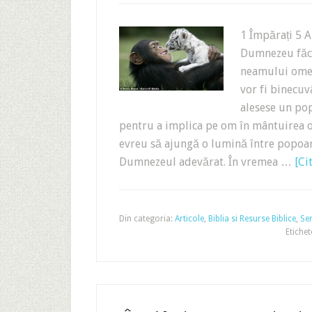
1 Împărați 5 A
Dumnezeu făce
neamului omen
vor fi binecuv
alesese un pop
pentru a implica pe om în mântuirea 
evreu să ajungă o lumină între popoare
Dumnezeul adevărat. În vremea …
[Ci
Din categoria:
Articole
,
Biblia si Resurse Biblice
,
Ser
Etichet