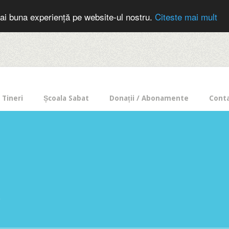
cer in mod frecvent?
Doneaza pentru Intercer aici!
Inscrie-te la buletin
ai buna experiență pe website-ul nostru.
Citeste mai mult
Tineri
Școala Sabat
Donații / Abonamente
Cont
e