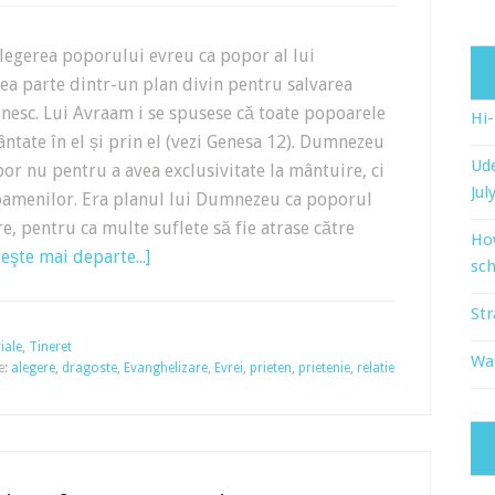
legerea poporului evreu ca popor al lui
a parte dintr-un plan divin pentru salvarea
esc. Lui Avraam i se spusese că toate popoarele
Hi
ântate în el și prin el (vezi Genesa 12). Dumnezeu
Ude
or nu pentru a avea exclusivitate la mântuire, ci
Jul
oamenilor. Era planul lui Dumnezeu ca poporul
, pentru ca multe suflete să fie atrase către
Ho
teşte mai departe...]
sch
Str
iale
,
Tineret
Wat
e:
alegere
,
dragoste
,
Evanghelizare
,
Evrei
,
prieten
,
prietenie
,
relatie