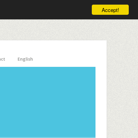
ele pe email aici!
Accept!
Close
act
English