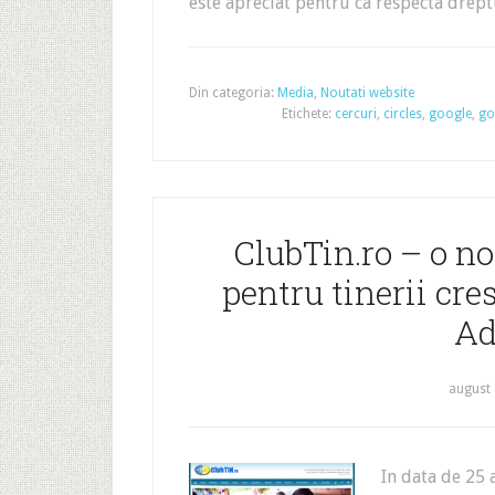
este apreciat pentru ca respecta drep
Din categoria:
Media
,
Noutati website
Etichete:
cercuri
,
circles
,
google
,
go
ClubTin.ro – o no
pentru tinerii cres
Ad
august 
In data de 25