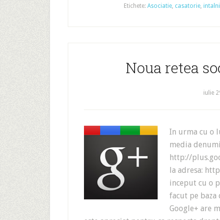
Etichete:
Asociatie
,
casatorie
,
intaln
Noua retea so
iulie 
In urma cu o l
media denumit
http://plus.go
la adresa: htt
inceput cu o p
facut pe baza 
Google+ are ma