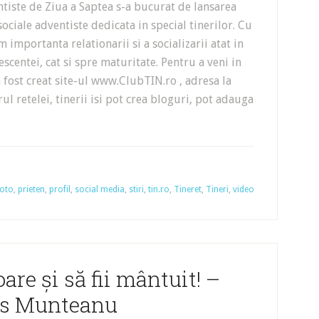
ntiste de Ziua a Saptea s-a bucurat de lansarea
sociale adventiste dedicata in special tinerilor. Cu
 importanta relationarii si a socializarii atat in
scentei, cat si spre maturitate. Pentru a veni in
 a fost creat site-ul www.ClubTIN.ro , adresa la
rul retelei, tinerii isi pot crea bloguri, pot adauga
foto
,
prieten
,
profil
,
social media
,
stiri
,
tin.ro
,
Tineret
,
Tineri
,
video
are şi să fii mântuit! –
s Munteanu