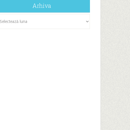
Arhiva
iva