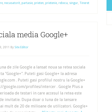
ire
,
necasatorit
,
partasie
,
prieten
,
prietenie
,
rebeca
,
singur
,
Tineret
Arh
ciala media Google+
29, 2011
By
Site Editor
una de zile Google a lansat noua sa retea sociala
a "Google+". Puteti gasi Google+ la adresa
ogle.com . Puteti gasi profilul nostru la Google+
p://google.com/profiles/intercer . Google Plus a
erioada de testari in care accesul la retea este
de invitatie. Dupa doar o luna de la lansare
i mult de 20 de milioane de utilizatori. Google+