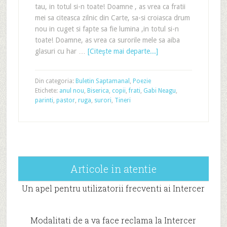
tau, in totul si-n toate! Doamne , as vrea ca fratii
mei sa citeasca zilnic din Carte, sa-si croiasca drum
nou in cuget si fapte sa fie lumina ,in totul si-n
toate! Doamne, as vrea ca surorile mele sa aiba
glasuri cu har …
[Citeşte mai departe...]
Din categoria:
Buletin Saptamanal
,
Poezie
Etichete:
anul nou
,
Biserica
,
copii
,
frati
,
Gabi Neagu
,
parinti
,
pastor
,
ruga
,
surori
,
Tineri
Articole in atentie
Un apel pentru utilizatorii frecventi ai Intercer
Modalitati de a va face reclama la Intercer