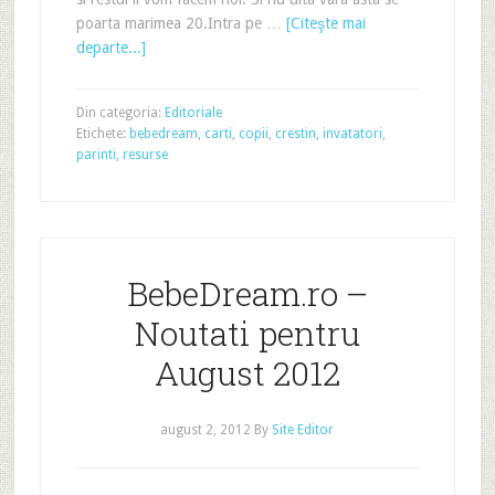
poarta marimea 20.Intra pe …
[Citeşte mai
departe...]
Din categoria:
Editoriale
Etichete:
bebedream
,
carti
,
copii
,
crestin
,
invatatori
,
parinti
,
resurse
BebeDream.ro –
Noutati pentru
August 2012
august 2, 2012
By
Site Editor