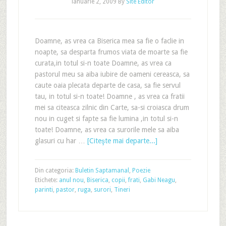
ianuarie 2, 2009
By
Site Editor
Doamne, as vrea ca Biserica mea sa fie o faclie in
noapte, sa desparta frumos viata de moarte sa fie
curata,in totul si-n toate Doamne, as vrea ca
pastorul meu sa aiba iubire de oameni cereasca, sa
caute oaia plecata departe de casa, sa fie servul
tau, in totul si-n toate! Doamne , as vrea ca fratii
mei sa citeasca zilnic din Carte, sa-si croiasca drum
nou in cuget si fapte sa fie lumina ,in totul si-n
toate! Doamne, as vrea ca surorile mele sa aiba
glasuri cu har …
[Citeşte mai departe...]
Din categoria:
Buletin Saptamanal
,
Poezie
Etichete:
anul nou
,
Biserica
,
copii
,
frati
,
Gabi Neagu
,
parinti
,
pastor
,
ruga
,
surori
,
Tineri