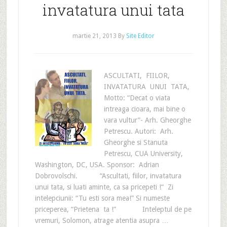
invatatura unui tata
martie 21, 2013
By
Site Editor
ASCULTATI, FIILOR,
INVATATURA UNUI TATA,
Motto: “Decat o viata
intreaga cioara, mai bine o
vara vultur”- Arh. Gheorghe
Petrescu. Autori: Arh.
Gheorghe si Stanuta
Petrescu, CUA University,
Washington, DC, USA. Sponsor: Adrian
Dobrovolschi. “Ascultati, fiilor, invatatura
unui tata, si luati aminte, ca sa pricepeti !“ Zi
intelepciunii: “Tu esti sora mea!” Si numeste
priceperea, “Prietena ta !” Inteleptul de pe
vremuri, Solomon, atrage atentia asupra …