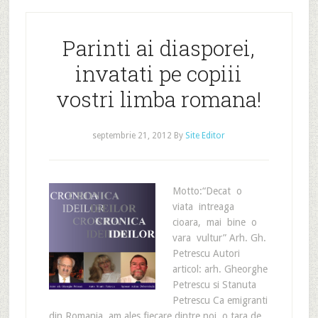
Parinti ai diasporei,
invatati pe copiii
vostri limba romana!
septembrie 21, 2012
By
Site Editor
Motto:“Decat o
viata intreaga
cioara, mai bine o
vara vultur” Arh. Gh.
Petrescu Autori
articol: arh. Gheorghe
Petrescu si Stanuta
Petrescu Ca emigranti
din Romania, am ales fiecare dintre noi, o tara de