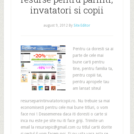
invatatori si copii
august 9, 2012
By
Site Editor
Pentru ca doresti sa ai
parte de cele mai
bune carti pentru
tine, pentru familia ta,
pentru copiii tai,
pentru apropele tau
am lansat siteul
resurseparintinvatatoricopii.ro. Nu trebuie sa mai
economisesti pentru cele mai bune titluri, o vom
face noi ! Deasemenea daca iti doresti o carte si
inca nu este pe site nu iti face griji. Trimite un
email la resursepic@gmail.com cu titlul cartii dorite
si restul il vom facem noi. Si nu uita vara asta se