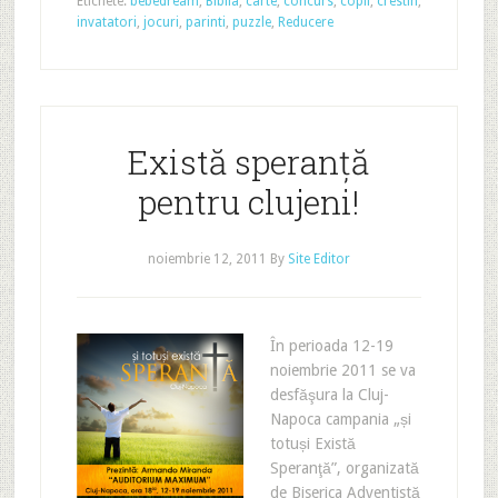
Etichete:
bebedream
,
Biblia
,
carte
,
concurs
,
copii
,
crestin
,
invatatori
,
jocuri
,
parinti
,
puzzle
,
Reducere
Există speranţă
pentru clujeni!
noiembrie 12, 2011
By
Site Editor
În perioada 12-19
noiembrie 2011 se va
desfăşura la Cluj-
Napoca campania „și
totuși Există
Speranţă”, organizată
de Biserica Adventistă