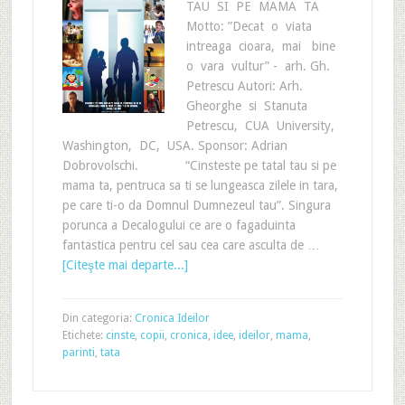
TAU SI PE MAMA TA
Motto: ”Decat o viata
intreaga cioara, mai bine
o vara vultur” - arh. Gh.
Petrescu Autori: Arh.
Gheorghe si Stanuta
Petrescu, CUA University,
Washington, DC, USA. Sponsor: Adrian
Dobrovolschi. “Cinsteste pe tatal tau si pe
mama ta, pentruca sa ti se lungeasca zilele in tara,
pe care ti-o da Domnul Dumnezeul tau”. Singura
porunca a Decalogului ce are o fagaduinta
fantastica pentru cel sau cea care asculta de …
[Citeşte mai departe...]
Din categoria:
Cronica Ideilor
Etichete:
cinste
,
copii
,
cronica
,
idee
,
ideilor
,
mama
,
parinti
,
tata