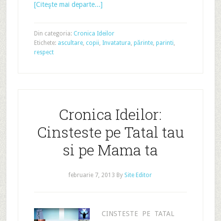
[Citeşte mai departe...]
Din categoria:
Cronica Ideilor
Etichete:
ascultare
,
copii
,
Invatatura
,
părinte
,
parinti
,
respect
Cronica Ideilor:
Cinsteste pe Tatal tau
si pe Mama ta
februarie 7, 2013
By
Site Editor
CINSTESTE PE TATAL