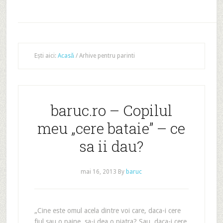
Ești aici:
Acasă
/
Arhive pentru parinti
baruc.ro – Copilul
meu „cere bataie” – ce
sa ii dau?
mai 16, 2013
By
baruc
„Cine este omul acela dintre voi care, daca-i cere
fiul sau o paine, sa-i dea o piatra? Sau, daca-i cere