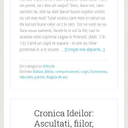
un peste, sa-i dea un sarpe? Deci, daca voi, care
sunteti rai, stiti sa dati daruri bune copiilor vostri,
cu cat mai mult Tatal vostru care este in ceruri va
da lucruri bune celor ce I le cer!. Tot ce voiti sa va
faca voua oamenii, faceti-le si voi la fel; caci in
aceasta este cuprinsa Legea si Prorocii. (Mat. 7.9-
12) Cand un copil te supara - si unii au chiar
potential in a-ti scoate …
[Citeşte mai departe...]
Din categoria:
Articole
Etichete:
Bataie
,
Biblia
,
comportament
,
copii
,
Dumnezeu
,
educatie
,
parinti
,
Regula de aur
Cronica Ideilor:
Ascultati, fiilor,