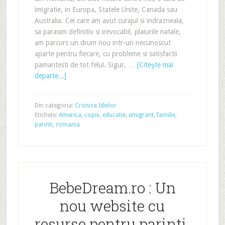
imigratie, in Europa, Statele Unite, Canada sau
Australia. Cei care am avut curajul si indrazneala,
sa parasim definitiv si irevocabil, plaiurile natale,
am parcurs un drum nou intr-un necunoscut
aparte pentru fiecare, cu probleme si satisfactii
pamantesti de tot felul. Sigur, …
[Citeşte mai
departe...]
Din categoria:
Cronica Ideilor
Etichete:
America
,
copiii
,
educatie
,
emigrant
,
familie
,
parinti
,
romania
BebeDream.ro : Un
nou website cu
resurse pentru parinti,