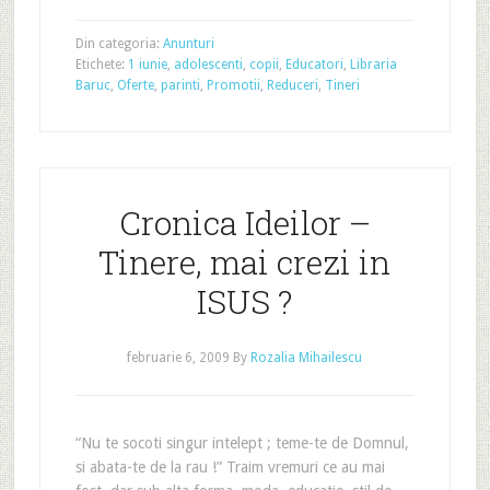
Din categoria:
Anunturi
Etichete:
1 iunie
,
adolescenti
,
copii
,
Educatori
,
Libraria
Baruc
,
Oferte
,
parinti
,
Promotii
,
Reduceri
,
Tineri
Cronica Ideilor –
Tinere, mai crezi in
ISUS ?
februarie 6, 2009
By
Rozalia Mihailescu
“Nu te socoti singur intelept ; teme-te de Domnul,
si abata-te de la rau !” Traim vremuri ce au mai