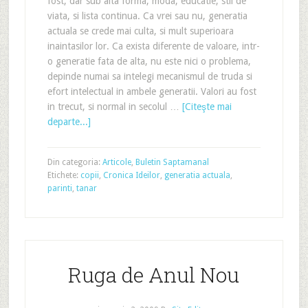
fost, dar sub alta forma, moda, educatie, stil de
viata, si lista continua. Ca vrei sau nu, generatia
actuala se crede mai culta, si mult superioara
inaintasilor lor. Ca exista diferente de valoare, intr-
o generatie fata de alta, nu este nici o problema,
depinde numai sa intelegi mecanismul de truda si
efort intelectual in ambele generatii. Valori au fost
in trecut, si normal in secolul …
[Citeşte mai
departe...]
Din categoria:
Articole
,
Buletin Saptamanal
Etichete:
copii
,
Cronica Ideilor
,
generatia actuala
,
parinti
,
tanar
Ruga de Anul Nou