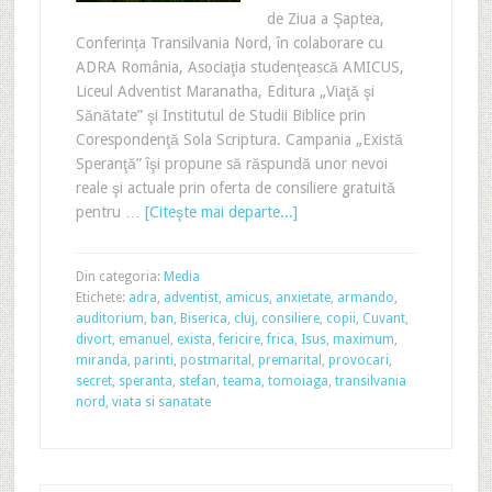
de Ziua a Şaptea,
Conferința Transilvania Nord, în colaborare cu
ADRA România, Asociaţia studenţească AMICUS,
Liceul Adventist Maranatha, Editura „Viaţă şi
Sănătate” şi Institutul de Studii Biblice prin
Corespondenţă Sola Scriptura. Campania „Există
Speranţă” îşi propune să răspundă unor nevoi
reale şi actuale prin oferta de consiliere gratuită
pentru …
[Citeşte mai departe...]
Din categoria:
Media
Etichete:
adra
,
adventist
,
amicus
,
anxietate
,
armando
,
auditorium
,
ban
,
Biserica
,
cluj
,
consiliere
,
copii
,
Cuvant
,
divort
,
emanuel
,
exista
,
fericire
,
frica
,
Isus
,
maximum
,
miranda
,
parinti
,
postmarital
,
premarital
,
provocari
,
secret
,
speranta
,
stefan
,
teama
,
tomoiaga
,
transilvania
nord
,
viata si sanatate