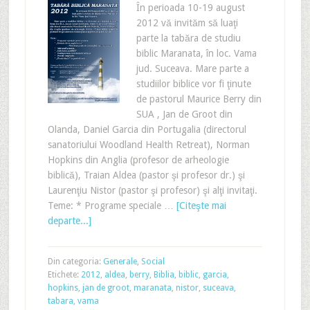
În perioada 10-19 august
2012 vă invităm să luaţi
parte la tabăra de studiu
biblic Maranata, în loc. Vama
jud. Suceava. Mare parte a
studiilor biblice vor fi ţinute
de pastorul Maurice Berry din
SUA , Jan de Groot din
Olanda, Daniel Garcia din Portugalia (directorul
sanatoriului Woodland Health Retreat), Norman
Hopkins din Anglia (profesor de arheologie
biblică), Traian Aldea (pastor şi profesor dr.) şi
Laurenţiu Nistor (pastor şi profesor) şi alţi invitaţi.
Teme: * Programe speciale …
[Citeşte mai
departe...]
Din categoria:
Generale
,
Social
Etichete:
2012
,
aldea
,
berry
,
Biblia
,
biblic
,
garcia
,
hopkins
,
jan de groot
,
maranata
,
nistor
,
suceava
,
tabara
,
vama