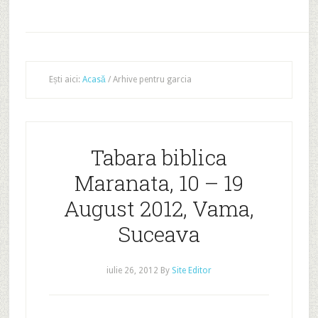
Ești aici:
Acasă
/
Arhive pentru garcia
Tabara biblica
Maranata, 10 – 19
August 2012, Vama,
Suceava
iulie 26, 2012
By
Site Editor