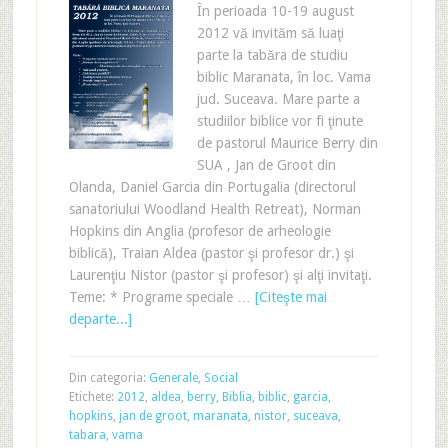
În perioada 10-19 august
2012 vă invităm să luaţi
parte la tabăra de studiu
biblic Maranata, în loc. Vama
jud. Suceava. Mare parte a
studiilor biblice vor fi ţinute
de pastorul Maurice Berry din
SUA , Jan de Groot din
Olanda, Daniel Garcia din Portugalia (directorul
sanatoriului Woodland Health Retreat), Norman
Hopkins din Anglia (profesor de arheologie
biblică), Traian Aldea (pastor şi profesor dr.) şi
Laurenţiu Nistor (pastor şi profesor) şi alţi invitaţi.
Teme: * Programe speciale …
[Citeşte mai
departe...]
Din categoria:
Generale
,
Social
Etichete:
2012
,
aldea
,
berry
,
Biblia
,
biblic
,
garcia
,
hopkins
,
jan de groot
,
maranata
,
nistor
,
suceava
,
tabara
,
vama