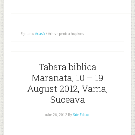
Ești aici:
Acasă
/
Arhive pentru hopkins
Tabara biblica
Maranata, 10 – 19
August 2012, Vama,
Suceava
iulie 26, 2012
By
Site Editor