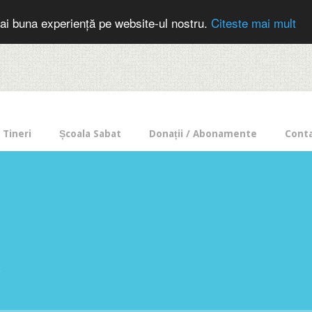
cer in mod frecvent?
Doneaza pentru Intercer aici!
Inscrie-te la buletin
ai buna experiență pe website-ul nostru.
Citeste mai mult
Tineri
Școala Sabat
Donații / Abonamente
Cont
e