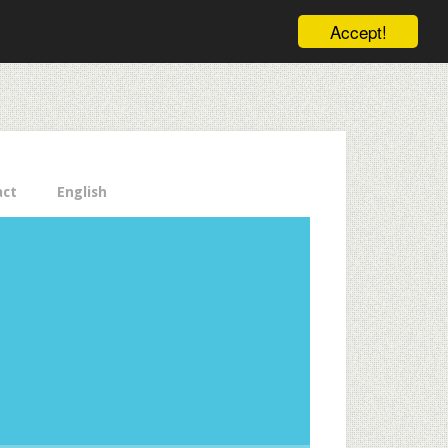
ele pe email aici!
Accept!
Close
act
English