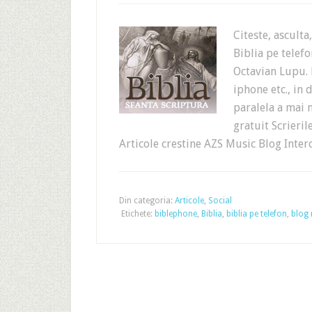
Citeste, asculta
Biblia pe telef
Octavian Lupu. P
iphone etc., in 
paralela a mai 
gratuit Scrieril
Articole crestine AZS Music Blog Inter
Din categoria:
Articole
,
Social
Etichete:
biblephone
,
Biblia
,
biblia pe telefon
,
blog 