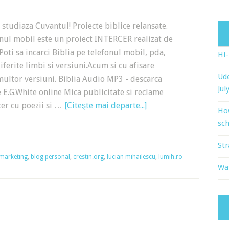
, studiaza Cuvantul! Proiecte biblice relansate.
onul mobil este un proiect INTERCER realizat de
oti sa incarci Biblia pe telefonul mobil, pda,
Hi
diferite limbi si versiuni.Acum si cu afisare
Ude
multor versiuni. Biblia Audio MP3 - descarca
Jul
e E.G.White online Mica publicitate si reclame
cer cu poezii si …
[Citeşte mai departe...]
Ho
sch
Str
marketing
,
blog personal
,
crestin.org
,
lucian mihailescu
,
lumih.ro
Wat