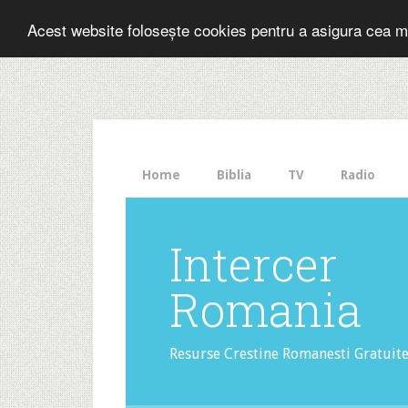
Folosesti Inter
Acest website folosește cookies pentru a asigura cea m
The
HelloBar
- a
little
bar
that
Home
Biblia
TV
Radio
gets
noticed!
Intercer
Romania
Resurse Crestine Romanesti Gratuit