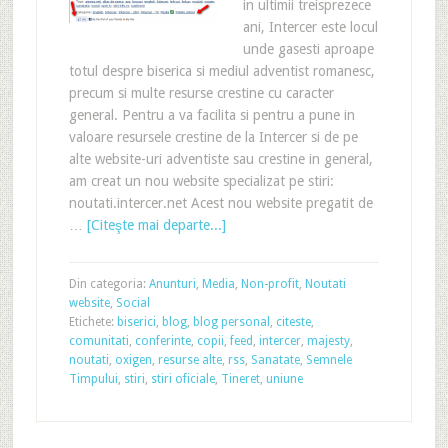
in ultimii treisprezece
ani, Intercer este locul
unde gasesti aproape
totul despre biserica si mediul adventist romanesc,
precum si multe resurse crestine cu caracter
general. Pentru a va facilita si pentru a pune in
valoare resursele crestine de la Intercer si de pe
alte website-uri adventiste sau crestine in general,
am creat un nou website specializat pe stiri:
noutati.intercer.net Acest nou website pregatit de
…
[Citeşte mai departe...]
Din categoria:
Anunturi
,
Media
,
Non-profit
,
Noutati
website
,
Social
Etichete:
biserici
,
blog
,
blog personal
,
citeste
,
comunitati
,
conferinte
,
copii
,
feed
,
intercer
,
majesty
,
noutati
,
oxigen
,
resurse alte
,
rss
,
Sanatate
,
Semnele
Timpului
,
stiri
,
stiri oficiale
,
Tineret
,
uniune