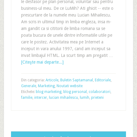
le desfasor pe plan personal, voluntar sau pentru
business-ul meu. De ce LuMih? Ati ghicit -- este o
prescurtare de la numele meu Lucian Mihailescu.
Am scris in ultimul timp in limba engleza, insa m-
am gandit ca si cititorii de limba romana sa se
poata bucura de unele dintre informatiile utile pe
care le postez. Activitatea mea pe Internet a
inceput in vara anului 1997, cand am inceput sa
invat limbajul HTML. La scurt timp am pregatit …
[Citeşte mai departe...]
Din categoria:
Articole
,
Buletin Saptamanal
,
Editoriale
,
Generale
,
Marketing
,
Noutati website
Etichete:
blog marketing
,
blog personal
,
colaboratori
,
familie
,
intercer
,
lucian mihailescu
,
lumih
,
prieteni