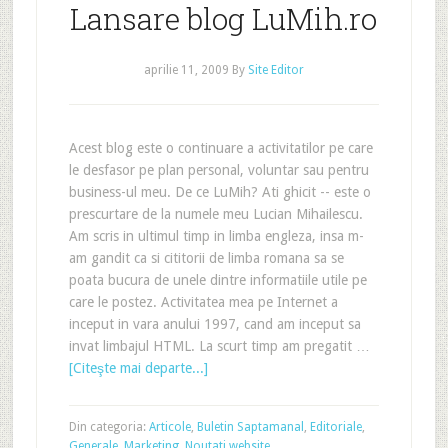
Lansare blog LuMih.ro
aprilie 11, 2009
By
Site Editor
Acest blog este o continuare a activitatilor pe care
le desfasor pe plan personal, voluntar sau pentru
business-ul meu. De ce LuMih? Ati ghicit -- este o
prescurtare de la numele meu Lucian Mihailescu.
Am scris in ultimul timp in limba engleza, insa m-
am gandit ca si cititorii de limba romana sa se
poata bucura de unele dintre informatiile utile pe
care le postez. Activitatea mea pe Internet a
inceput in vara anului 1997, cand am inceput sa
invat limbajul HTML. La scurt timp am pregatit …
[Citeşte mai departe...]
Din categoria:
Articole
,
Buletin Saptamanal
,
Editoriale
,
Generale
,
Marketing
,
Noutati website