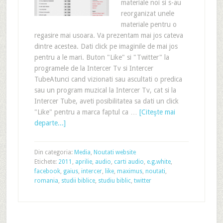
materiale noi si s-au
reorganizat unele
materiale pentru o
regasire mai usoara. Va prezentam mai jos cateva
dintre acestea. Dati click pe imaginile de mai jos
pentru a le mari. Buton "Like" si "Twitter" la
programele de la Intercer Tv si Intercer
TubeAtunci cand vizionati sau ascultati o predica
sau un program muzical la Intercer Tv, cat si la
Intercer Tube, aveti posibilitatea sa dati un click
"Like" pentru a marca faptul ca …
[Citeşte mai
departe...]
Din categoria:
Media
,
Noutati website
Etichete:
2011
,
aprilie
,
audio
,
carti audio
,
e.g.white
,
facebook
,
gaius
,
intercer
,
like
,
maximus
,
noutati
,
romania
,
studii biblice
,
studiu biblic
,
twitter