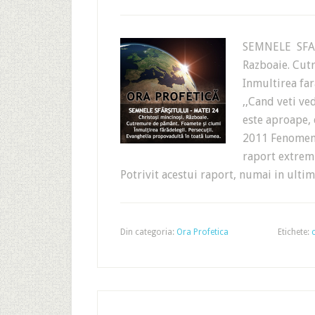
SEMNELE SFA
Razboaie. Cut
Inmultirea far
,,Cand veti ved
este aproape, 
2011 Fenomen 
raport extrem 
Potrivit acestui raport, numai in ultim
Din categoria:
Ora Profetica
Etichete: