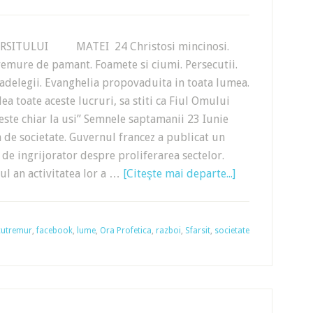
RSITULUI MATEI 24 Christosi mincinosi.
remure de pamant. Foamete si ciumi. Persecutii.
adelegii. Evanghelia propovaduita in toata lumea.
ea toate aceste lucruri, sa stiti ca Fiul Omului
este chiar la usi” Semnele saptamanii 23 Iunie
de societate. Guvernul francez a publicat un
de ingrijorator despre proliferarea sectelor.
ul an activitatea lor a …
[Citeşte mai departe...]
cutremur
,
facebook
,
lume
,
Ora Profetica
,
razboi
,
Sfarsit
,
societate