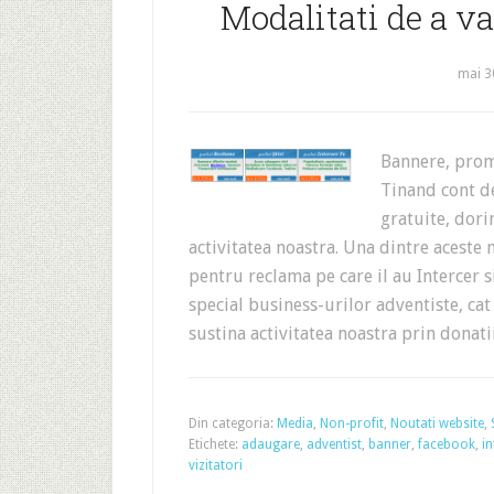
Modalitati de a va
mai 3
Bannere, prom
Tinand cont de
gratuite, dor
activitatea noastra. Una dintre aceste 
pentru reclama pe care il au Intercer s
special business-urilor adventiste, cat
sustina activitatea noastra prin donat
Din categoria:
Media
,
Non-profit
,
Noutati website
,
Etichete:
adaugare
,
adventist
,
banner
,
facebook
,
in
vizitatori