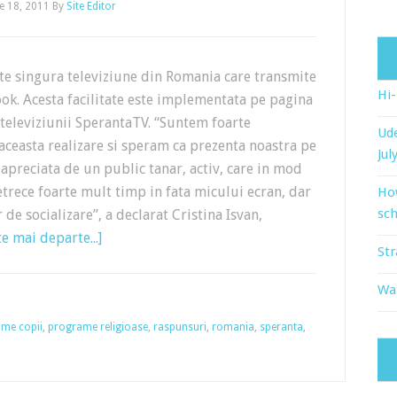
e 18, 2011
By
Site Editor
te singura televiziune din Romania care transmite
Hi
ok. Acesta facilitate este implementata pe pagina
televiziunii SperantaTV. “Suntem foarte
Ude
ceasta realizare si speram ca prezenta noastra pe
Jul
 apreciata de un public tanar, activ, care in mod
trece foarte mult timp in fata micului ecran, dar
Ho
sch
r de socializare”, a declarat Cristina Isvan,
te mai departe...]
Str
Wat
me copii
,
programe religioase
,
raspunsuri
,
romania
,
speranta
,