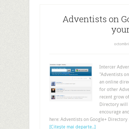
Adventists on G
your
octombri
Intercer Adve
"Adventists on
an online dire
for other Adve
recent grow of
Directory will
encourage and 
here: Adventists on Google+ Directory
[Citeşte mai departe...]