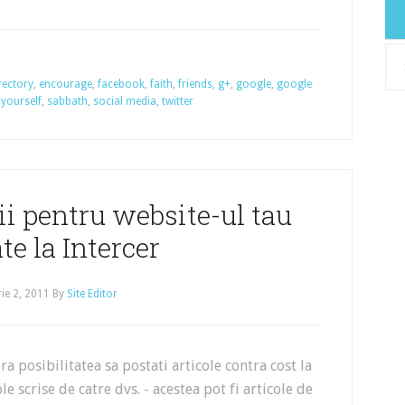
Arh
rectory
,
encourage
,
facebook
,
faith
,
friends
,
g+
,
google
,
google
yourself
,
sabbath
,
social media
,
twitter
ii pentru website-ul tau
te la Intercer
ie 2, 2011
By
Site Editor
ra posibilitatea sa postati articole contra cost la
ole scrise de catre dvs. - acestea pot fi articole de