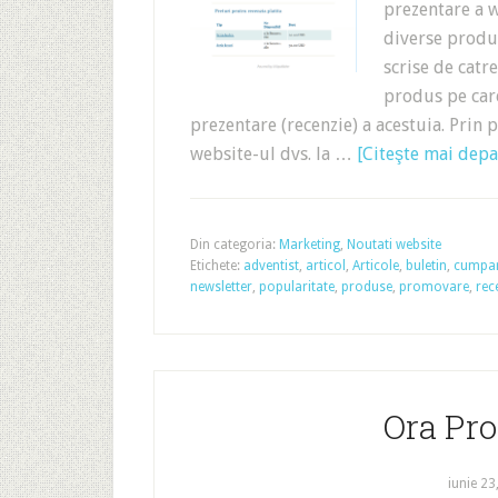
prezentare a w
diverse produs
scrise de catr
produs pe care
prezentare (recenzie) a acestuia. Prin 
website-ul dvs. la …
[Citeşte mai depar
Din categoria:
Marketing
,
Noutati website
Etichete:
adventist
,
articol
,
Articole
,
buletin
,
cumpa
newsletter
,
popularitate
,
produse
,
promovare
,
rec
Ora Pro
iunie 23