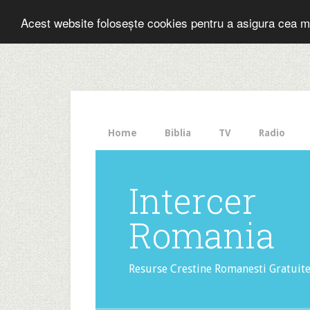
Folosesti Inter
Acest website folosește cookies pentru a asigura cea m
The
HelloBar
- a
little
bar
that
Home
Biblia
TV
Radio
gets
noticed!
Intercer
Romania
Resurse Crestine Romanesti Gratuit