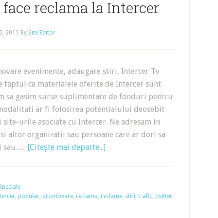
 face reclama la Intercer
0, 2011
By
Site Editor
ovare evenimente, adaugare stiri, Intercer Tv
 faptul ca materialele oferite de Intercer sunt
im sa gasim surse suplimentare de fonduri pentru
modalitati ar fi folosirea potentialului deosebit
i site-urile asociate cu Intercer. Ne adresam in
 si altor organizatii sau persoane care ar dori sa
ii sau …
[Citeşte mai departe...]
Speciale
tercer
,
popular
,
promovare
,
reclama
,
reclame
,
stiri
,
trafic
,
twitter
,