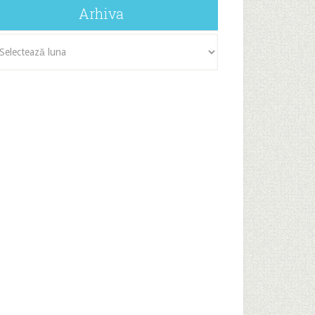
Arhiva
iva