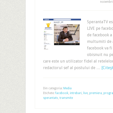
noiembri
SperantaTV es
LIVE pe facebo
de facebook a 
multumiti de a
facebook va fi
obisnuit nu pe
care este un utilizator fidel al retelelo
redactorul sef al postului de …
[Citeş
Din categoria:
Media
Etichete:
facebook
,
intrebari
,
live
,
premiera
,
progra
sperantatv
,
transmite