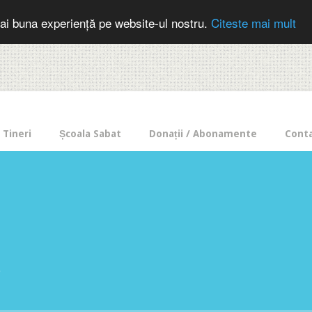
cer in mod frecvent?
Doneaza pentru Intercer aici!
Inscrie-te la buletin
ai buna experiență pe website-ul nostru.
Citeste mai mult
Tineri
Școala Sabat
Donații / Abonamente
Cont
e