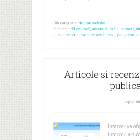
Din categoria:
Noutati website
Etichete:
add yourself
,
adventist
,
circle
,
connect
,
di
plus
,
intercer
,
lesson
,
network
,
news
,
plus
,
remove 
Articole si recenz
publica
septembr
Intercer va ofe
Intercer: artic