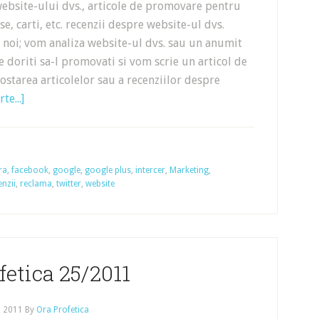
ebsite-ului dvs., articole de promovare pentru
e, carti, etc. recenzii despre website-ul dvs.
e noi; vom analiza website-ul dvs. sau un anumit
 doriti sa-l promovati si vom scrie un articol de
postarea articolelor sau a recenziilor despre
te...]
ra
,
facebook
,
google
,
google plus
,
intercer
,
Marketing
,
enzii
,
reclama
,
twitter
,
website
fetica 25/2011
, 2011
By
Ora Profetica