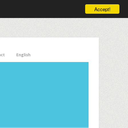
ele pe email aici!
Accept!
Close
act
English