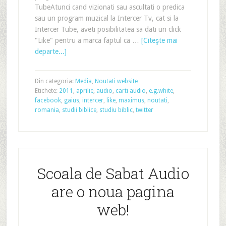
TubeAtunci cand vizionati sau ascultati o predica
sau un program muzical la Intercer Tv, cat si la
Intercer Tube, aveti posibilitatea sa dati un click
"Like" pentru a marca faptul ca …
[Citeşte mai
departe...]
Din categoria:
Media
,
Noutati website
Etichete:
2011
,
aprilie
,
audio
,
carti audio
,
e.g.white
,
facebook
,
gaius
,
intercer
,
like
,
maximus
,
noutati
,
romania
,
studii biblice
,
studiu biblic
,
twitter
Scoala de Sabat Audio
are o noua pagina
web!