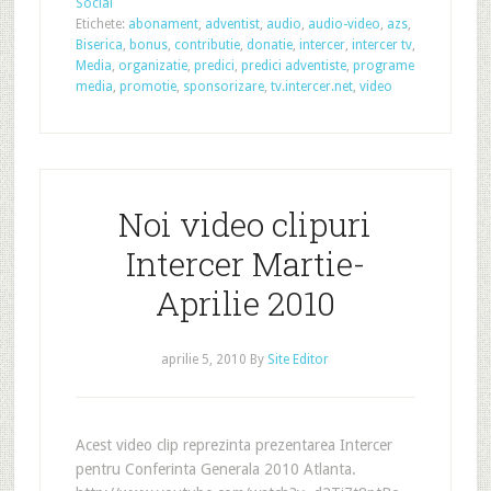
Social
Etichete:
abonament
,
adventist
,
audio
,
audio-video
,
azs
,
Biserica
,
bonus
,
contributie
,
donatie
,
intercer
,
intercer tv
,
Media
,
organizatie
,
predici
,
predici adventiste
,
programe
media
,
promotie
,
sponsorizare
,
tv.intercer.net
,
video
Noi video clipuri
Intercer Martie-
Aprilie 2010
aprilie 5, 2010
By
Site Editor
Acest video clip reprezinta prezentarea Intercer
pentru Conferinta Generala 2010 Atlanta.