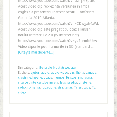
http://www.youtube.com/watch?v=d2Tj7t8ptBc
Acest video clip reprezinta versiunea in limba
engleza a prezentarii Intercer pentru Conferinta
Generala 2010 Atlanta.
http://www.youtube.com/watch?v=kCDwgxh4xWk
Acest video clip este pregatit cu ocazia lansarii
noului Intercer Tv 2.0 (tv.intercer.net)
http://www.youtube.com/watch?v=yv7eemIdUcw
Video clipurile pot fi urmarite in SD (standard …
[Citeşte mai departe...]
Din categoria:
Generale
,
Noutati website
Etichete:
ajutor
,
audio
,
audio-video
,
azs
,
Biblia
,
canada
,
crestin
,
echipa
,
educatie
,
frumos
,
Hristos
,
impreuna
,
intercer
,
intercertube
,
invata
,
Isus
,
predici
,
prietenie
,
radio
,
romania
,
rugaciune
,
stiri
,
tanar
,
Tineri
,
tube
,
Tv
,
video