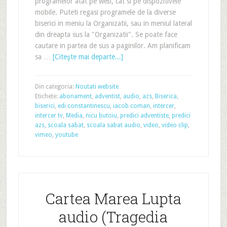
programelor atat pe web, cat si pe dispozitivele
mobile. Puteti regasi programele de la diverse
biserici in meniu la Organizatii, sau in meniul lateral
din dreapta sus la "Organizatii". Se poate face
cautare in partea de sus a paginilor. Am planificam
sa …
[Citeşte mai departe...]
Din categoria:
Noutati website
Etichete:
abonament
,
adventist
,
audio
,
azs
,
Biserica
,
biserici
,
edi constantinescu
,
iacob coman
,
intercer
,
intercer tv
,
Media
,
nicu butoiu
,
predici adventiste
,
predici
azs
,
scoala sabat
,
scoala sabat audio
,
video
,
video clip
,
vimeo
,
youtube
Cartea Marea Lupta
audio (Tragedia