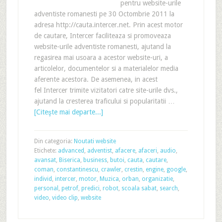
pentru website-urile
adventiste romanesti pe 30 Octombrie 2011 la
adresa http://cauta.intercer.net. Prin acest motor
de cautare, Intercer faciliteaza si promoveaza
website-urile adventiste romanesti, ajutand la
regasirea mai usoara a acestor website-uri, a
articolelor, documentelor si a materialelor media
aferente acestora. De asemenea, in acest
fel Intercer trimite vizitatori catre site-urile dvs.,
ajutand la cresterea traficului si popularitatii …
[Citeşte mai departe...]
Din categoria:
Noutati website
Etichete:
advanced
,
adventist
,
afacere
,
afaceri
,
audio
,
avansat
,
Biserica
,
business
,
butoi
,
cauta
,
cautare
,
coman
,
constantinescu
,
crawler
,
crestin
,
engine
,
google
,
individ
,
intercer
,
motor
,
Muzica
,
orban
,
organizatie
,
personal
,
petrof
,
predici
,
robot
,
scoala sabat
,
search
,
video
,
video clip
,
website