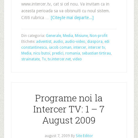
www.intercer.tv, cat si cel nou. Va invitam ca in
aceasta perioada sa va obisnuiti cu noul sistem.
Cititi rubrica …
[Citeşte mai departe...]
Din categoria:
Generale
,
Media
,
Misiune
,
Non-profit
Etichete:
adventist
,
audio
,
audio-video
,
diaspora
,
edi
constantinescu
,
iacob coman
,
intercer
,
intercer tv
,
Media
,
nicu butoi
,
predici
,
romania
,
sebastian tirtirau
,
strainatate
,
Tv
,
tv.intercer.net
,
video
Programe noi la
Intercer TV: 1 – 7
August 2009
august 7, 2009
By
Site Editor