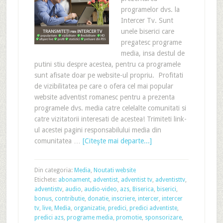
programelor dvs. la
Intercer Tv. Sunt
unele biserici care
pregatesc programe
media, insa destul de
putini stiu despre acestea, pentru ca programele
sunt afisate doar pe website-ul propriu. Profitati
de vizibilitatea pe care o ofera cel mai popular
website adventist romanesc pentru a prezenta
programele dvs. media catre celelalte comunitati si
catre vizitatorii interesati de acestea! Trimiteti link-
ul acestei pagini responsabilului media din
comunitatea …
[Citeşte mai departe...]
Din categoria:
Media
,
Noutati website
Etichete:
abonament
,
adventist
,
adventist tv
,
adventisttv
,
adventistv
,
audio
,
audio-video
,
azs
,
Biserica
,
biserici
,
bonus
,
contributie
,
donatie
,
inscriere
,
intercer
,
intercer
tv
,
live
,
Media
,
organizatie
,
predici
,
predici adventiste
,
predici azs
,
programe media
,
promotie
,
sponsorizare
,