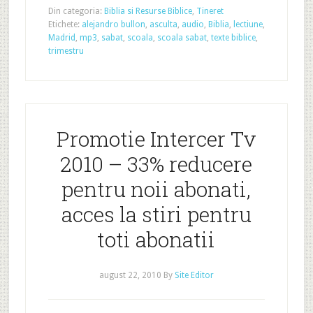
Din categoria:
Biblia si Resurse Biblice
,
Tineret
Etichete:
alejandro bullon
,
asculta
,
audio
,
Biblia
,
lectiune
,
Madrid
,
mp3
,
sabat
,
scoala
,
scoala sabat
,
texte biblice
,
trimestru
Promotie Intercer Tv
2010 – 33% reducere
pentru noii abonati,
acces la stiri pentru
toti abonatii
august 22, 2010
By
Site Editor