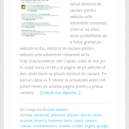
lansat Motorul de
cautare pentru
website-urile
adventiste romanesti.
Intercer va ofera
acum posibilitatea de
a folosi gratuit pe
website-ul dvs. motorul de cautare pentru
website-urile adventiste romanesti de la
http://cauta.intercer.net Copiati codul de mai jos
in codul sursa (HTML) al paginii de pe website-ul
dvs. unde doriti sa plasati motorul de cautare. Pe
parcurs daca va fi nevoie sa actualizam acest cod
puteti reveni pe aceasta pagina pentru a prelua
varianta …
[Citeşte mai departe...]
Din categoria:
Noutati website
Etichete:
advanced
,
adventist
,
afacere
,
afaceri
,
audio
,
avansat
,
Biserica
,
business
,
butoi
,
cauta
,
cautare
,
coman
,
constantinescu
,
crawler
,
crestin
,
engine
,
google
,