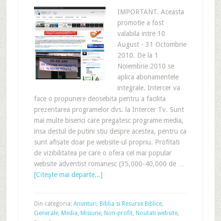
IMPORTANT. Aceasta
promotie a fost
valabila intre 10
August - 31 Octombrie
2010. De la 1
Noiembrie 2010 se
aplica abonamentele
integrale. Intercer va
face o propunere deosebita pentru a facilita
prezentarea programelor dvs. la Intercer Tv. Sunt
mai multe biserici care pregatesc programe media,
insa destul de putini stiu despre acestea, pentru ca
sunt afisate doar pe website-ul propriu. Profitati
de vizibilitatea pe care o ofera cel mai popular
website adventist romanesc (35,000-40,000 de …
[Citeşte mai departe...]
Din categoria:
Anunturi
,
Biblia si Resurse Biblice
,
Generale
,
Media
,
Misiune
,
Non-profit
,
Noutati website
,