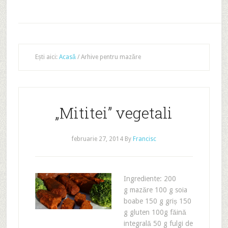
Ești aici:
Acasă
/
Arhive pentru mazăre
„Mititei” vegetali
februarie 27, 2014
By
Francisc
Ingrediente: 200
g mazăre 100 g soia
boabe 150 g griș 150
g gluten 100g făină
integrală 50 g fulgi de