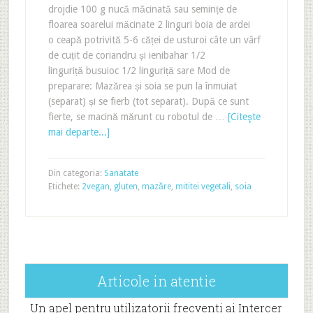
drojdie 100 g nucă măcinată sau semințe de
floarea soarelui măcinate 2 linguri boia de ardei
o ceapă potrivită 5-6 căței de usturoi câte un vârf
de cuțit de coriandru și ienibahar 1/2
linguriță busuioc 1/2 linguriță sare Mod de
preparare: Mazărea și soia se pun la înmuiat
(separat) și se fierb (tot separat). După ce sunt
fierte, se macină mărunt cu robotul de …
[Citeşte
mai departe...]
Din categoria:
Sanatate
Etichete:
2vegan
,
gluten
,
mazăre
,
mititei vegetali
,
soia
Articole in atentie
Un apel pentru utilizatorii frecventi ai Intercer