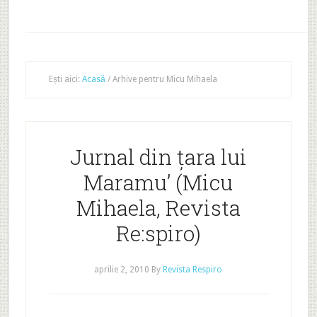
Ești aici:
Acasă
/
Arhive pentru Micu Mihaela
Jurnal din ţara lui
Maramu’ (Micu
Mihaela, Revista
Re:spiro)
aprilie 2, 2010
By
Revista Respiro