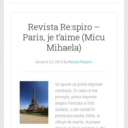
Revista Re:spiro –
Paris, je t’aime (Micu
Mihaela)
ianuarie 22, 2010
By
Revista Respiro
Se spune că prima impresie
contează. În ceea ce mă
priveşte, prima impresie
asupra Parisului a fost
ciudată. L-am vizitat în
primăvara anului 2008, la
sfârşit de martie. Auzisem