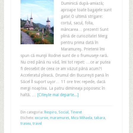
Duminică după-amiază;
aproape toate bagajele sunt
gata! O ultimă strigare:
cortul, sacul, folia,
mâncarea… prezent! Sunt
plină de curiozitate! Merg
pentru prima dată în
Maramureş. Prietenii îmi
spun că munţii Rodnei sunt de o frumuseţe rară.
Nu cred până nu văd, îmi tot repet: …ce ar putea
fi deosebit de ceea ce am văzut până acum?!
Acceleratul pleacă. Drumul din Bucureşti pană în
Săcel îl suport uşor… 11 ore trec repede, dacă
mergi noaptea. La patru dimineaţa poposesc în
haltă. …
[Citeşte mai departe...]
Din categoria:
Respiro
,
Social
,
Tineret
Etichete:
excursie
,
maramures
,
Micu Mihaela
,
tabara
,
traseu
,
travel