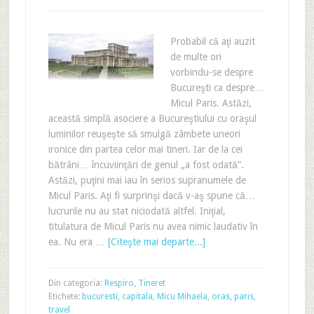
Probabil că aţi auzit
de multe ori
vorbindu-se despre
Bucureşti ca despre…
Micul Paris. Astăzi,
această simplă asociere a Bucureştiului cu oraşul
luminilor reuşeşte să smulgă zâmbete uneori
ironice din partea celor mai tineri. Iar de la cei
bătrâni… încuviinţări de genul „a fost odată”.
Astăzi, puţini mai iau în serios supranumele de
Micul Paris. Aţi fi surprinşi dacă v-aş spune că…
lucrurile nu au stat niciodată altfel. Iniţial,
titulatura de Micul Paris nu avea nimic laudativ în
ea. Nu era …
[Citeşte mai departe...]
Din categoria:
Respiro
,
Tineret
Etichete:
bucuresti
,
capitala
,
Micu Mihaela
,
oras
,
paris
,
travel