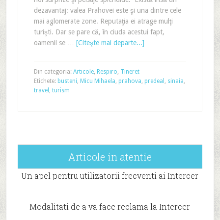
dezavantaj: valea Prahovei este şi una dintre cele
mai aglomerate zone. Reputaţia ei atrage mulţi
turişti. Dar se pare că, în ciuda acestui fapt,
oamenii se …
[Citeşte mai departe...]
Din categoria:
Articole
,
Respiro
,
Tineret
Etichete:
busteni
,
Micu Mihaela
,
prahova
,
predeal
,
sinaia
,
travel
,
turism
Articole in atentie
Un apel pentru utilizatorii frecventi ai Intercer
Modalitati de a va face reclama la Intercer