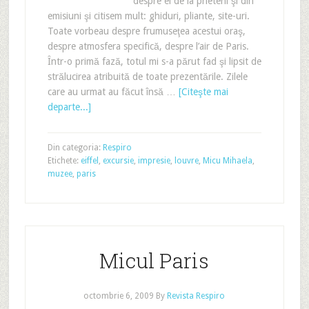
despre el de la prieteni şi din
emisiuni şi citisem mult: ghiduri, pliante, site-uri.
Toate vorbeau despre frumuseţea acestui oraş,
despre atmosfera specifică, despre l’air de Paris.
Într-o primă fază, totul mi s-a părut fad şi lipsit de
strălucirea atribuită de toate prezentările. Zilele
care au urmat au făcut însă …
[Citeşte mai
departe...]
Din categoria:
Respiro
Etichete:
eiffel
,
excursie
,
impresie
,
louvre
,
Micu Mihaela
,
muzee
,
paris
Micul Paris
octombrie 6, 2009
By
Revista Respiro