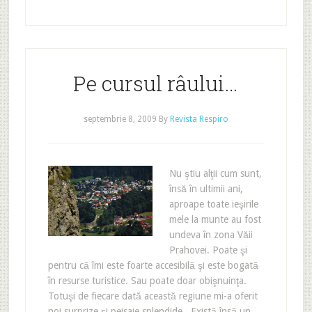
Pe cursul râului…
septembrie 8, 2009
By
Revista Respiro
Nu ştiu alţii cum sunt,
însă în ultimii ani,
aproape toate ieşirile
mele la munte au fost
undeva în zona Văii
Prahovei. Poate şi
pentru că îmi este foarte accesibilă şi este bogată
în resurse turistice. Sau poate doar obişnuinţa.
Totuşi de fiecare dată această regiune mi-a oferit
noi surprize şi peisaje splendide. Există însă un