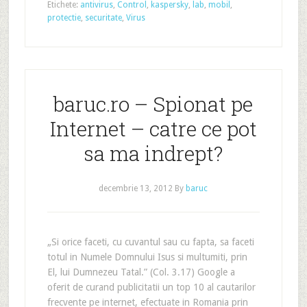
Etichete:
antivirus
,
Control
,
kaspersky
,
lab
,
mobil
,
protectie
,
securitate
,
Virus
baruc.ro – Spionat pe
Internet – catre ce pot
sa ma indrept?
decembrie 13, 2012
By
baruc
„Si orice faceti, cu cuvantul sau cu fapta, sa faceti
totul in Numele Domnului Isus si multumiti, prin
El, lui Dumnezeu Tatal.” (Col. 3.17) Google a
oferit de curand publicitatii un top 10 al cautarilor
frecvente pe internet, efectuate in Romania prin