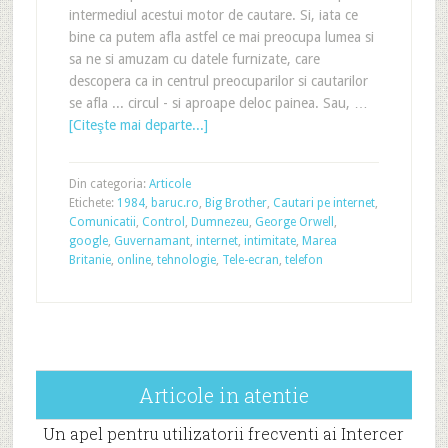
intermediul acestui motor de cautare. Si, iata ce
bine ca putem afla astfel ce mai preocupa lumea si
sa ne si amuzam cu datele furnizate, care
descopera ca in centrul preocuparilor si cautarilor
se afla ... circul - si aproape deloc painea. Sau, …
[Citeşte mai departe...]
Din categoria:
Articole
Etichete:
1984
,
baruc.ro
,
Big Brother
,
Cautari pe internet
,
Comunicatii
,
Control
,
Dumnezeu
,
George Orwell
,
google
,
Guvernamant
,
internet
,
intimitate
,
Marea
Britanie
,
online
,
tehnologie
,
Tele-ecran
,
telefon
Articole in atentie
Un apel pentru utilizatorii frecventi ai Intercer