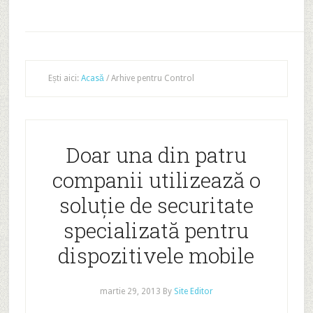
Ești aici:
Acasă
/
Arhive pentru Control
Doar una din patru
companii utilizează o
soluţie de securitate
specializată pentru
dispozitivele mobile
martie 29, 2013
By
Site Editor